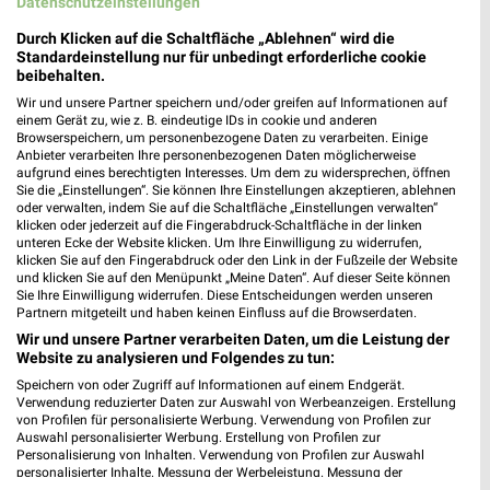
Datenschutzeinstellungen
Durch Klicken auf die Schaltfläche „Ablehnen“ wird die
Adresse, Öffnungszeiten und Route für die
Standardeinstellung nur für unbedingt erforderliche cookie
beibehalten.
Takko Fashion Filiale in Mülheim an der
Wir und unsere Partner speichern und/oder greifen auf Informationen auf
Ruhr
einem Gerät zu, wie z. B. eindeutige IDs in cookie und anderen
Browserspeichern, um personenbezogene Daten zu verarbeiten. Einige
Egal ob Adresse, Öffnungszeiten oder Route, hier findest Du
Anbieter verarbeiten Ihre personenbezogenen Daten möglicherweise
aufgrund eines berechtigten Interesses. Um dem zu widersprechen, öffnen
alles zur Takko Fashion Filiale in Mülheim an der Ruhr. Die
Sie die „Einstellungen“. Sie können Ihre Einstellungen akzeptieren, ablehnen
aktuellsten Angebote kannst Du Dir in den neuesten
oder verwalten, indem Sie auf die Schaltfläche „Einstellungen verwalten“
Prospekten anschauen. Wenn Du ein schönes Schnäppchen
klicken oder jederzeit auf die Fingerabdruck-Schaltfläche in der linken
unteren Ecke der Website klicken. Um Ihre Einwilligung zu widerrufen,
gefunden hast, kannst Du über die Routen-Funktion den
klicken Sie auf den Fingerabdruck oder den Link in der Fußzeile der Website
schnellsten Weg zu Deiner Lieblings-Filiale von Takko finden.
und klicken Sie auf den Menüpunkt „Meine Daten“. Auf dieser Seite können
Sie Ihre Einwilligung widerrufen. Diese Entscheidungen werden unseren
Partnern mitgeteilt und haben keinen Einfluss auf die Browserdaten.
Mode & Bekleidung Angebote für Mülheim
Wir und unsere Partner verarbeiten Daten, um die Leistung der
(Ruhr) und Umgebung
Website zu analysieren und Folgendes zu tun:
Speichern von oder Zugriff auf Informationen auf einem Endgerät.
13 Prospekte
Verwendung reduzierter Daten zur Auswahl von Werbeanzeigen. Erstellung
von Profilen für personalisierte Werbung. Verwendung von Profilen zur
Auswahl personalisierter Werbung. Erstellung von Profilen zur
Tchibo
Tchibo
Personalisierung von Inhalten. Verwendung von Profilen zur Auswahl
personalisierter Inhalte. Messung der Werbeleistung. Messung der