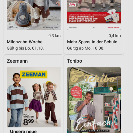
Informationen identifizieren
Nicht-IAB-Verarbeitungszwecke:
Notwendig
Performance
0,3 km
0,4 km
Milchzahn-Woche
Mehr Spass in der Schule
Funktional
Gültig bis Do. 01.10.
Gültig ab Mo. 10.08.
Werbung
Zeemann
Tchibo