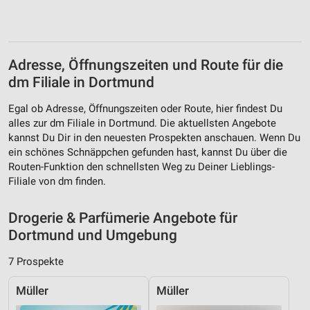
Website/App.
Partnerliste anzeigen (1 IAB-Anbieter)
Wir nutzen Ihre Daten für folgende Zwecke:
IAB-Verarbeitungszwecke:
Adresse, Öffnungszeiten und Route für die
Speichern von oder Zugriff auf Informationen
dm Filiale in Dortmund
auf einem Endgerät
Egal ob Adresse, Öffnungszeiten oder Route, hier findest Du
Verwendung reduzierter Daten zur Auswahl von
alles zur dm Filiale in Dortmund. Die aktuellsten Angebote
Werbeanzeigen
kannst Du Dir in den neuesten Prospekten anschauen. Wenn Du
ein schönes Schnäppchen gefunden hast, kannst Du über die
Erstellung von Profilen für personalisierte
Routen-Funktion den schnellsten Weg zu Deiner Lieblings-
Werbung
Filiale von dm finden.
Verwendung von Profilen zur Auswahl
personalisierter Werbung
Drogerie & Parfümerie Angebote für
Dortmund und Umgebung
Erstellung von Profilen zur Personalisierung
von Inhalten
7 Prospekte
Verwendung von Profilen zur Auswahl
personalisierter Inhalte
Müller
Müller