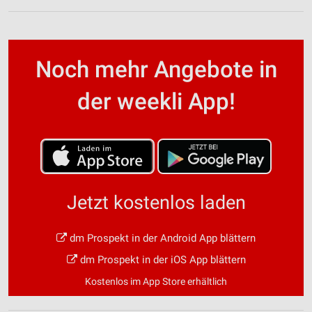
Noch mehr Angebote in
der weekli App!
Jetzt kostenlos laden
dm Prospekt in der Android App blättern
dm Prospekt in der iOS App blättern
Kostenlos im App Store erhältlich