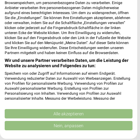
Browserspeichern, um personenbezogene Daten zu verarbeiten. Einige
Anbieter verarbeiten Ihre personenbezogenen Daten möglicherweise
dm Dortmund
aufgrund eines berechtigten Interesses. Um dem zu widersprechen, öffnen
Hermannstraße 41-45
Sie die „Einstellungen“. Sie können Ihre Einstellungen akzeptieren, ablehnen
oder verwalten, indem Sie auf die Schaltfläche „Einstellungen verwalten“
44263 Dortmund
❯
klicken oder jederzeit auf die Fingerabdruck-Schaltfläche in der linken
unteren Ecke der Website klicken. Um Ihre Einwilligung zu widerrufen,
Heute 08:30 - 19:30 Uhr |
Geschlossen
klicken Sie auf den Fingerabdruck oder den Link in der Fußzeile der Website
und klicken Sie auf den Menüpunkt „Meine Daten“. Auf dieser Seite können
3,52 km
Sie Ihre Einwilligung widerrufen. Diese Entscheidungen werden unseren
Partnern mitgeteilt und haben keinen Einfluss auf die Browserdaten.
Wir und unsere Partner verarbeiten Daten, um die Leistung der
Website zu analysieren und Folgendes zu tun:
Speichern von oder Zugriff auf Informationen auf einem Endgerät.
Verwendung reduzierter Daten zur Auswahl von Werbeanzeigen. Erstellung
von Profilen für personalisierte Werbung. Verwendung von Profilen zur
Auswahl personalisierter Werbung. Erstellung von Profilen zur
Personalisierung von Inhalten. Verwendung von Profilen zur Auswahl
personalisierter Inhalte. Messung der Werbeleistung. Messung der
Performance von Inhalten. Analyse von Zielgruppen durch Statistiken oder
Kombinationen von Daten aus verschiedenen Quellen. Entwicklung und
Verbesserung der Angebote. Verwendung reduzierter Daten zur Auswahl
Alle akzeptieren
von Inhalten.
Daten können außerhalb der Europäischen Union weitergegeben und in die
Nein, anpassen
USA gesendet werden.
Ihre Einwilligung und die cookie Richtlinie gelten ausschließlich für diese