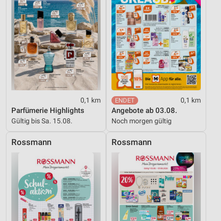
Performance
Funktional
Werbung
0,1 km
0,1 km
Parfümerie Highlights
Angebote ab 03.08.
Gültig bis Sa. 15.08.
Noch morgen gültig
Rossmann
Rossmann