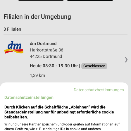
Filialen in der Umgebung
3 Filialen
dm Dortmund
Harkortstraße 36
44225 Dortmund
❯
Heute 08:30 - 19:30 Uhr |
Geschlossen
1,39 km
Datenschutzbestimmungen
dm Dortmund
Datenschutzeinstellungen
Luisenglück 30
44225 Dortmund
Durch Klicken auf die Schaltfläche „Ablehnen“ wird die
❯
Standardeinstellung nur für unbedingt erforderliche cookie
Heute 08:00 - 20:00 Uhr |
Öffnet in 39 Min.
beibehalten.
2,02 km
Wir und unsere Partner speichern und/oder greifen auf Informationen auf
einem Gerät zu, wie z. B. eindeutige IDs in cookie und anderen