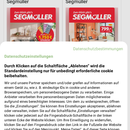
Segmüller
Segmüller
Datenschutzbestimmungen
Datenschutzeinstellungen
Durch Klicken auf die Schaltfläche „Ablehnen“ wird die
Standardeinstellung nur für unbedingt erforderliche cookie
beibehalten.
Wir und unsere Partner speichern und/oder greifen auf Informationen auf
12,2 km
12,2 km
einem Gerät zu, wie z. B. eindeutige IDs in cookie und anderen
Browserspeichern, um personenbezogene Daten zu verarbeiten. Einige
Segmüller Polstermöbelfabrik
Segmüller Polstermöbelfabrik
Anbieter verarbeiten Ihre personenbezogenen Daten möglicherweise
Nicht mehr gültig
Nicht mehr gültig
aufgrund eines berechtigten Interesses. Um dem zu widersprechen, öffnen
Sie die „Einstellungen“. Sie können Ihre Einstellungen akzeptieren, ablehnen
oder verwalten, indem Sie auf die Schaltfläche „Einstellungen verwalten“
Polster Aktuell
Polster Aktuell
klicken oder jederzeit auf die Fingerabdruck-Schaltfläche in der linken
unteren Ecke der Website klicken. Um Ihre Einwilligung zu widerrufen,
klicken Sie auf den Fingerabdruck oder den Link in der Fußzeile der Website
und klicken Sie auf den Menüpunkt „Meine Daten“. Auf dieser Seite können