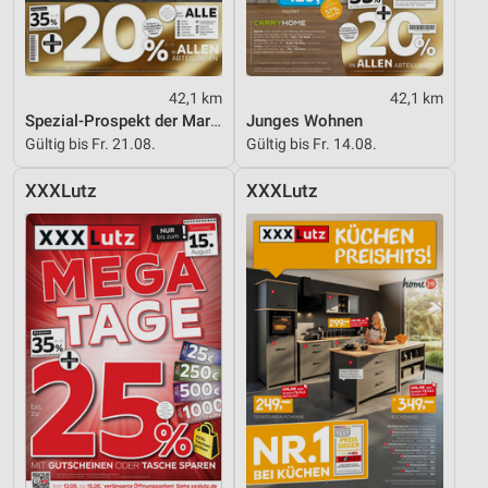
42,1 km
42,1 km
Spezial-Prospekt der Marken
Junges Wohnen
Gültig bis Fr. 21.08.
Gültig bis Fr. 14.08.
XXXLutz
XXXLutz