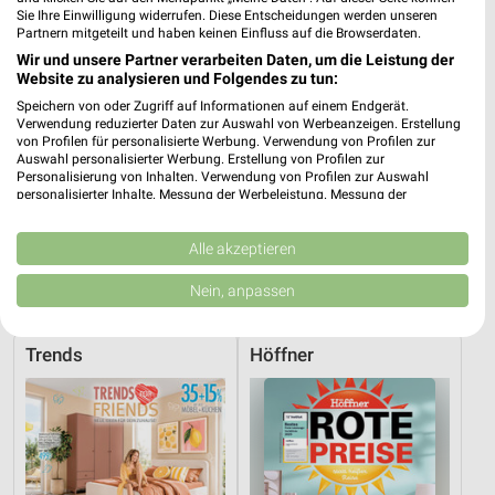
Sie Ihre Einwilligung widerrufen. Diese Entscheidungen werden unseren
Partnern mitgeteilt und haben keinen Einfluss auf die Browserdaten.
Wir und unsere Partner verarbeiten Daten, um die Leistung der
Website zu analysieren und Folgendes zu tun:
Speichern von oder Zugriff auf Informationen auf einem Endgerät.
Verwendung reduzierter Daten zur Auswahl von Werbeanzeigen. Erstellung
von Profilen für personalisierte Werbung. Verwendung von Profilen zur
Auswahl personalisierter Werbung. Erstellung von Profilen zur
Personalisierung von Inhalten. Verwendung von Profilen zur Auswahl
personalisierter Inhalte. Messung der Werbeleistung. Messung der
Performance von Inhalten. Analyse von Zielgruppen durch Statistiken oder
Kombinationen von Daten aus verschiedenen Quellen. Entwicklung und
Verbesserung der Angebote. Verwendung reduzierter Daten zur Auswahl
Alle akzeptieren
13,1 km
13,1 km
von Inhalten.
Testsieger Komfort
Gesundes Sitzen & Schlafen
Daten können außerhalb der Europäischen Union weitergegeben und in die
Nein, anpassen
USA gesendet werden.
Gültig bis Di. 01.09.
Gültig bis Di. 01.09.
Ihre Einwilligung und die cookie Richtlinie gelten ausschließlich für diese
Website/App.
Trends
Höffner
Partnerliste anzeigen (1 IAB-Anbieter)
Wir nutzen Ihre Daten für folgende Zwecke:
IAB-Verarbeitungszwecke:
Speichern von oder Zugriff auf Informationen
auf einem Endgerät