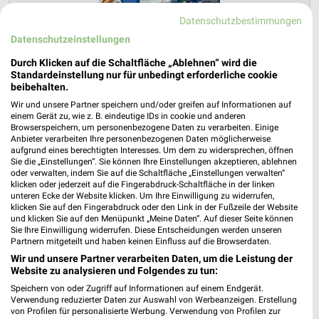
Datenschutzbestimmungen
Datenschutzeinstellungen
Durch Klicken auf die Schaltfläche „Ablehnen“ wird die
Standardeinstellung nur für unbedingt erforderliche cookie
beibehalten.
ALDI SÜD Prospekt für Dormagen ab Mo.
Wir und unsere Partner speichern und/oder greifen auf Informationen auf
den 10.08.
einem Gerät zu, wie z. B. eindeutige IDs in cookie und anderen
Browserspeichern, um personenbezogene Daten zu verarbeiten. Einige
Gültig von 10. Aug. bis 15. Aug.
Anbieter verarbeiten Ihre personenbezogenen Daten möglicherweise
aufgrund eines berechtigten Interesses. Um dem zu widersprechen, öffnen
📅
Kalendereintrag erstellen
Sie die „Einstellungen“. Sie können Ihre Einstellungen akzeptieren, ablehnen
oder verwalten, indem Sie auf die Schaltfläche „Einstellungen verwalten“
klicken oder jederzeit auf die Fingerabdruck-Schaltfläche in der linken
unteren Ecke der Website klicken. Um Ihre Einwilligung zu widerrufen,
PROSPEKT BLÄTTERN
klicken Sie auf den Fingerabdruck oder den Link in der Fußzeile der Website
und klicken Sie auf den Menüpunkt „Meine Daten“. Auf dieser Seite können
Sie Ihre Einwilligung widerrufen. Diese Entscheidungen werden unseren
Partnern mitgeteilt und haben keinen Einfluss auf die Browserdaten.
Wir und unsere Partner verarbeiten Daten, um die Leistung der
ANGEBOTE AB FREITAG
ANGEBOTE AB DONNERSTAG
ANGEBOTE A
Website zu analysieren und Folgendes zu tun:
Speichern von oder Zugriff auf Informationen auf einem Endgerät.
Verwendung reduzierter Daten zur Auswahl von Werbeanzeigen. Erstellung
von Profilen für personalisierte Werbung. Verwendung von Profilen zur