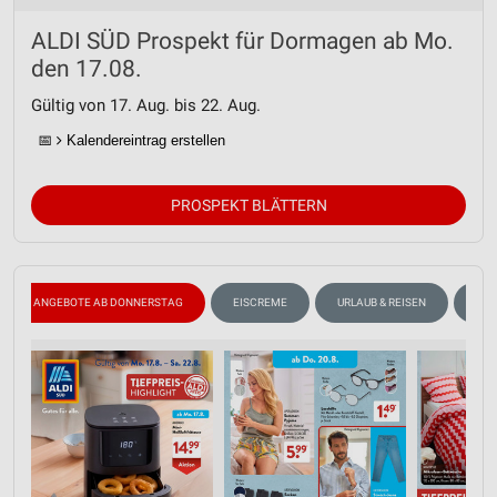
ALDI SÜD Prospekt für Dormagen ab Mo.
den 17.08.
Gültig von 17. Aug. bis 22. Aug.
📅
Kalendereintrag erstellen
PROSPEKT BLÄTTERN
ANGEBOTE AB DONNERSTAG
EISCREME
URLAUB & REISEN
ANG