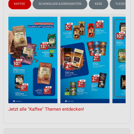
N
KAFFEE
SCHOKOLADE & SÜSSIGKEITEN
KÄSE
FLEISCH & W
Jetzt alle "Kaffee" Themen entdecken!