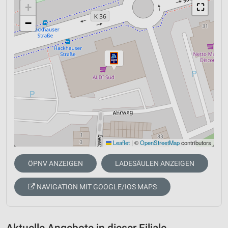
+
⛶
−
Leaflet
|
©
OpenStreetMap
contributors
ÖPNV ANZEIGEN
LADESÄULEN ANZEIGEN
NAVIGATION MIT GOOGLE/IOS MAPS
Aktuelle Angebote in dieser Filiale