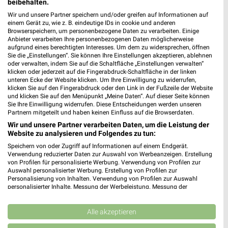
beibehalten.
XXXLutz
JYSK
Wir und unsere Partner speichern und/oder greifen auf Informationen auf
einem Gerät zu, wie z. B. eindeutige IDs in cookie und anderen
Browserspeichern, um personenbezogene Daten zu verarbeiten. Einige
Anbieter verarbeiten Ihre personenbezogenen Daten möglicherweise
aufgrund eines berechtigten Interesses. Um dem zu widersprechen, öffnen
Sie die „Einstellungen“. Sie können Ihre Einstellungen akzeptieren, ablehnen
oder verwalten, indem Sie auf die Schaltfläche „Einstellungen verwalten“
klicken oder jederzeit auf die Fingerabdruck-Schaltfläche in der linken
unteren Ecke der Website klicken. Um Ihre Einwilligung zu widerrufen,
klicken Sie auf den Fingerabdruck oder den Link in der Fußzeile der Website
und klicken Sie auf den Menüpunkt „Meine Daten“. Auf dieser Seite können
Sie Ihre Einwilligung widerrufen. Diese Entscheidungen werden unseren
Partnern mitgeteilt und haben keinen Einfluss auf die Browserdaten.
Wir und unsere Partner verarbeiten Daten, um die Leistung der
Website zu analysieren und Folgendes zu tun:
Speichern von oder Zugriff auf Informationen auf einem Endgerät.
Verwendung reduzierter Daten zur Auswahl von Werbeanzeigen. Erstellung
von Profilen für personalisierte Werbung. Verwendung von Profilen zur
13,5 km
0,5 km
Auswahl personalisierter Werbung. Erstellung von Profilen zur
Angebote ab 08.08.
Spare bis zu 70%
Personalisierung von Inhalten. Verwendung von Profilen zur Auswahl
Gültig bis Fr. 14.08.
Gültig bis Sa. 15.08.
personalisierter Inhalte. Messung der Werbeleistung. Messung der
Performance von Inhalten. Analyse von Zielgruppen durch Statistiken oder
Kombinationen von Daten aus verschiedenen Quellen. Entwicklung und
JYSK
mömax
Verbesserung der Angebote. Verwendung reduzierter Daten zur Auswahl
Alle akzeptieren
von Inhalten.
Daten können außerhalb der Europäischen Union weitergegeben und in die