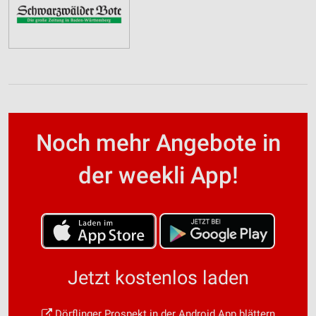
Noch mehr Angebote in
der weekli App!
Jetzt kostenlos laden
Dörflinger Prospekt in der Android App blättern