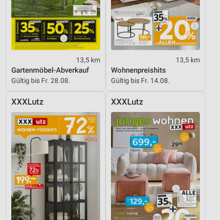
Notwendig
Performance
Funktional
13,5 km
13,5 km
Werbung
Gartenmöbel-Abverkauf
Wohnenpreishits
Gültig bis Fr. 28.08.
Gültig bis Fr. 14.08.
XXXLutz
XXXLutz