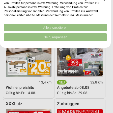
von Profilen für personalisierte Werbung. Verwendung von Profilen zur
XXXLutz
Zurbrüggen
Auswahl personalisierter Werbung. Erstellung von Profilen zur
Personalisierung von Inhalten. Verwendung von Profilen zur Auswahl
personalisierter Inhalte. Messung der Werbeleistung. Messung der
Performance von Inhalten. Analyse von Zielgruppen durch Statistiken oder
Kombinationen von Daten aus verschiedenen Quellen. Entwicklung und
Verbesserung der Angebote. Verwendung reduzierter Daten zur Auswahl
Alle akzeptieren
von Inhalten.
Daten können außerhalb der Europäischen Union weitergegeben und in die
Nein, anpassen
USA gesendet werden.
Ihre Einwilligung und die cookie Richtlinie gelten ausschließlich für diese
Website/App.
Partnerliste anzeigen (1 IAB-Anbieter)
Wir nutzen Ihre Daten für folgende Zwecke:
IAB-Verarbeitungszwecke:
Speichern von oder Zugriff auf Informationen
auf einem Endgerät
13,4 km
32,8 km
Wohnenpreishits
Angebote ab 08.08.
Verwendung reduzierter Daten zur Auswahl von
Gültig bis Fr. 14.08.
Gültig bis Sa. 29.08.
Werbeanzeigen
XXXLutz
Zurbrüggen
Erstellung von Profilen für personalisierte
Werbung