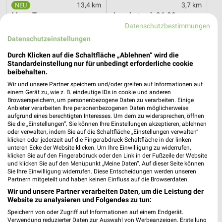
13,4 km
3,7 km
Mega Tage
Angebote ab 06.08.
Datenschutzbestimmungen
Gültig bis Fr. 14.08.
Gültig bis Mi. 12.08.
Datenschutzeinstellungen
Thomas Philipps
XXXLutz
Durch Klicken auf die Schaltfläche „Ablehnen“ wird die
Standardeinstellung nur für unbedingt erforderliche cookie
beibehalten.
Wir und unsere Partner speichern und/oder greifen auf Informationen auf
einem Gerät zu, wie z. B. eindeutige IDs in cookie und anderen
Browserspeichern, um personenbezogene Daten zu verarbeiten. Einige
Anbieter verarbeiten Ihre personenbezogenen Daten möglicherweise
aufgrund eines berechtigten Interesses. Um dem zu widersprechen, öffnen
Sie die „Einstellungen“. Sie können Ihre Einstellungen akzeptieren, ablehnen
oder verwalten, indem Sie auf die Schaltfläche „Einstellungen verwalten“
klicken oder jederzeit auf die Fingerabdruck-Schaltfläche in der linken
unteren Ecke der Website klicken. Um Ihre Einwilligung zu widerrufen,
klicken Sie auf den Fingerabdruck oder den Link in der Fußzeile der Website
und klicken Sie auf den Menüpunkt „Meine Daten“. Auf dieser Seite können
Sie Ihre Einwilligung widerrufen. Diese Entscheidungen werden unseren
Partnern mitgeteilt und haben keinen Einfluss auf die Browserdaten.
Wir und unsere Partner verarbeiten Daten, um die Leistung der
0,9 km
13,4 km
Website zu analysieren und Folgendes zu tun:
Angebote ab 10.08.
Spezial-Prospekt der Marken
Speichern von oder Zugriff auf Informationen auf einem Endgerät.
Gültig ab Mo. 10.08.
Gültig bis Fr. 21.08.
Verwendung reduzierter Daten zur Auswahl von Werbeanzeigen. Erstellung