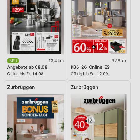
IAB-Besonderheiten:
Verwendung genauer Standortdaten
Geräte anhand von aktiv angeforderten
Informationen identifizieren
Nicht-IAB-Verarbeitungszwecke:
Notwendig
13,4 km
32,8 km
Performance
Angebote ab 08.08.
K06_26_Online_ES
Funktional
Gültig bis Fr. 14.08.
Gültig bis Sa. 12.09.
Werbung
Zurbrüggen
Zurbrüggen