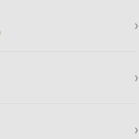
❯
❯
❯