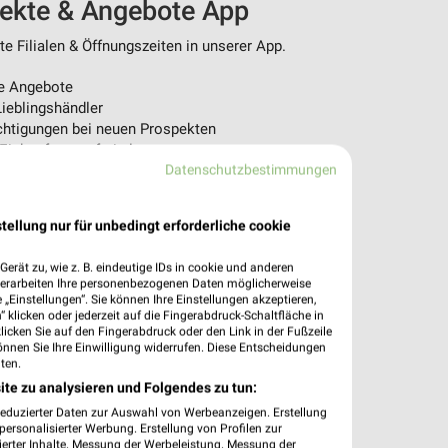
pekte & Angebote App
 Filialen & Öffnungszeiten in unserer App.
e Angebote
ieblingshändler
htigungen bei neuen Prospekten
 Einkauf stressfrei planen
Datenschutzbestimmungen
 App jetzt laden oder QR-Code scannen.
tellung nur für unbedingt erforderliche cookie
erät zu, wie z. B. eindeutige IDs in cookie und anderen
verarbeiten Ihre personenbezogenen Daten möglicherweise
„Einstellungen“. Sie können Ihre Einstellungen akzeptieren,
 klicken oder jederzeit auf die Fingerabdruck-Schaltfläche in
klicken Sie auf den Fingerabdruck oder den Link in der Fußzeile
önnen Sie Ihre Einwilligung widerrufen. Diese Entscheidungen
ten.
ite zu analysieren und Folgendes zu tun:
reduzierter Daten zur Auswahl von Werbeanzeigen. Erstellung
ersonalisierter Werbung. Erstellung von Profilen zur
ierter Inhalte. Messung der Werbeleistung. Messung der