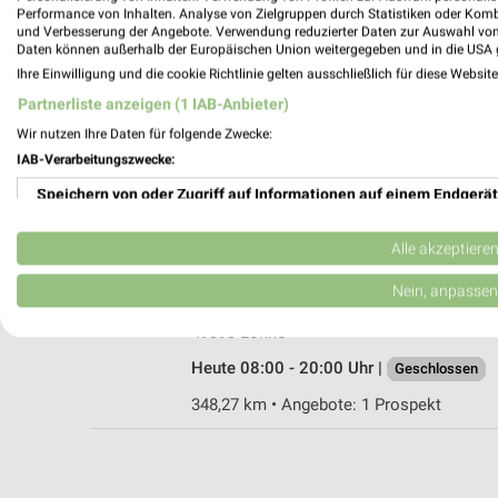
Performance von Inhalten. Analyse von Zielgruppen durch Statistiken oder Kom
und Verbesserung der Angebote. Verwendung reduzierter Daten zur Auswahl von
Daten können außerhalb der Europäischen Union weitergegeben und in die USA 
Ihre Einwilligung und die cookie Richtlinie gelten ausschließlich für diese Websit
hbm Lohne
Partnerliste anzeigen (1 IAB-Anbieter)
Lindenstraße 111
Wir nutzen Ihre Daten für folgende Zwecke:
49393 Lohne
IAB-Verarbeitungszwecke:
Heute 07:30 - 12:00 Uhr |
Öffnet in 34 Min
Speichern von oder Zugriff auf Informationen auf einem Endgerät
348,33 km
Verwendung reduzierter Daten zur Auswahl von Werbeanzeigen
Alle akzeptiere
hagebaumarkt Lohne GmbH & Co. KG
Erstellung von Profilen für personalisierte Werbung
Nein, anpassen
Lindenstr. 111
Verwendung von Profilen zur Auswahl personalisierter Werbung
49393 Lohne
Heute 08:00 - 20:00 Uhr |
Geschlossen
Erstellung von Profilen zur Personalisierung von Inhalten
348,27 km • Angebote: 1 Prospekt
Verwendung von Profilen zur Auswahl personalisierter Inhalte
Messung der Werbeleistung