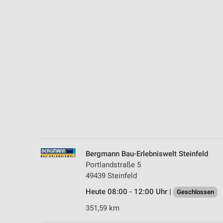
Messung der Performance von Inhalten
Analyse von Zielgruppen durch Statistiken oder Kombinationen 
Quellen
Entwicklung und Verbesserung der Angebote
Verwendung reduzierter Daten zur Auswahl von Inhalten
IAB-Besonderheiten:
Verwendung genauer Standortdaten
Geräte anhand von aktiv angeforderten Informationen identifizie
Nicht-IAB-Verarbeitungszwecke:
Bergmann Bau-Erlebniswelt Steinfeld
Notwendig
Portlandstraße 5
49439 Steinfeld
Performance
Heute 08:00 - 12:00 Uhr |
Geschlossen
Funktional
351,59 km
Werbung