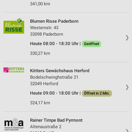
341,00 km
Verwendung von Profilen zur Auswahl
personalisierter Werbung
Blumen Risse Paderborn
Erstellung von Profilen zur Personalisierung
Westernstr. 43
von Inhalten
33098 Paderborn
❯
Verwendung von Profilen zur Auswahl
Heute 08:00 - 18:30 Uhr |
Geöffnet
personalisierter Inhalte
330,27 km
Messung der Werbeleistung
Kötters Gewächshaus Herford
Messung der Performance von Inhalten
Bodelschwinghstraße 21
Analyse von Zielgruppen durch Statistiken oder
32049 Herford
❯
Kombinationen von Daten aus verschiedenen
Heute 09:00 - 18:00 Uhr |
Quellen
Öffnet in 2 Min.
324,17 km
Entwicklung und Verbesserung der Angebote
Verwendung reduzierter Daten zur Auswahl von
Rainer Timpe Bad Pyrmont
Inhalten
Altenaustraße 2
❯