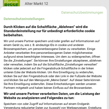
Alter Markt 12
32052 Herford
❯
Datenschutzbestimmungen
Heute 08:00 - 18:30 Uhr |
Geöffnet
Datenschutzeinstellungen
324,83 km
Durch Klicken auf die Schaltfläche „Ablehnen“ wird die
Standardeinstellung nur für unbedingt erforderliche cookie
beibehalten.
Metallbau Görmann Altenbeken
Wir und unsere Partner speichern und/oder greifen auf Informationen auf
Sebastianstraße 8
einem Gerät zu, wie z. B. eindeutige IDs in cookie und anderen
❯
Browserspeichern, um personenbezogene Daten zu verarbeiten. Einige
33184 Altenbeken
Anbieter verarbeiten Ihre personenbezogenen Daten möglicherweise
aufgrund eines berechtigten Interesses. Um dem zu widersprechen, öffnen
318,26 km
Sie die „Einstellungen“. Sie können Ihre Einstellungen akzeptieren, ablehnen
oder verwalten, indem Sie auf die Schaltfläche „Einstellungen verwalten“
klicken oder jederzeit auf die Fingerabdruck-Schaltfläche in der linken
Raiffeisen-Markt Senne Bielefeld
unteren Ecke der Website klicken. Um Ihre Einwilligung zu widerrufen,
klicken Sie auf den Fingerabdruck oder den Link in der Fußzeile der Website
Friedrichsdorfer Str. 50
und klicken Sie auf den Menüpunkt „Meine Daten“. Auf dieser Seite können
33659 Bielefeld
Sie Ihre Einwilligung widerrufen. Diese Entscheidungen werden unseren
❯
Partnern mitgeteilt und haben keinen Einfluss auf die Browserdaten.
Heute 09:00 - 18:00 Uhr |
Öffnet in 2 Min.
Wir und unsere Partner verarbeiten Daten, um die Leistung der
Website zu analysieren und Folgendes zu tun:
338,88 km
Speichern von oder Zugriff auf Informationen auf einem Endgerät.
Verwendung reduzierter Daten zur Auswahl von Werbeanzeigen. Erstellung