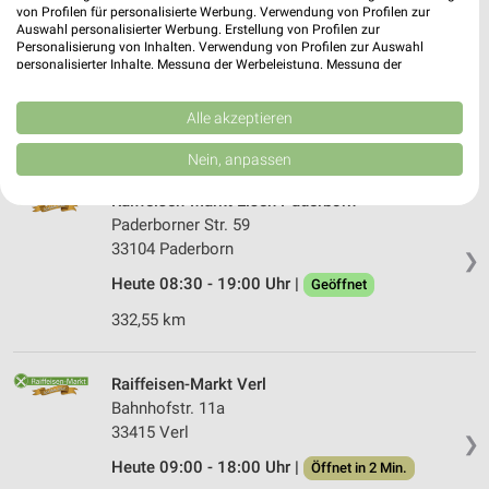
von Profilen für personalisierte Werbung. Verwendung von Profilen zur
Blumen Risse Biele­feld
Auswahl personalisierter Werbung. Erstellung von Profilen zur
Niederwall 1-3
Personalisierung von Inhalten. Verwendung von Profilen zur Auswahl
33602 Biele­feld
personalisierter Inhalte. Messung der Werbeleistung. Messung der
❯
Performance von Inhalten. Analyse von Zielgruppen durch Statistiken oder
Heute 08:00 - 18:30 Uhr |
Kombinationen von Daten aus verschiedenen Quellen. Entwicklung und
Geöffnet
Verbesserung der Angebote. Verwendung reduzierter Daten zur Auswahl
Alle akzeptieren
von Inhalten.
335,99 km
Daten können außerhalb der Europäischen Union weitergegeben und in die
Nein, anpassen
USA gesendet werden.
Ihre Einwilligung und die cookie Richtlinie gelten ausschließlich für diese
Raiffeisen-Markt Elsen Paderborn
Website/App.
Paderborner Str. 59
Partnerliste anzeigen (1 IAB-Anbieter)
33104 Paderborn
❯
Wir nutzen Ihre Daten für folgende Zwecke:
Heute 08:30 - 19:00 Uhr |
Geöffnet
IAB-Verarbeitungszwecke:
332,55 km
Speichern von oder Zugriff auf Informationen
auf einem Endgerät
Raiffeisen-Markt Verl
Verwendung reduzierter Daten zur Auswahl von
Bahnhofstr. 11a
Werbeanzeigen
33415 Verl
❯
Erstellung von Profilen für personalisierte
Heute 09:00 - 18:00 Uhr |
Öffnet in 2 Min.
Werbung