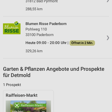
IAB-Besonderheiten:
31812 Bad Pyrmont
Verwendung genauer Standortdaten
288,55 km
Geräte anhand von aktiv angeforderten
Informationen identifizieren
Blumen Risse Paderborn
Pohlweg 110
Nicht-IAB-Verarbeitungszwecke:
33100 Paderborn
❯
Notwendig
Heute 09:00 - 20:00 Uhr |
Öffnet in 2 Min.
Performance
329,26 km
Funktional
Garten & Pflanzen Angebote und Prospekte
Werbung
für Detmold
1 Prospekt
Raiffeisen-Markt