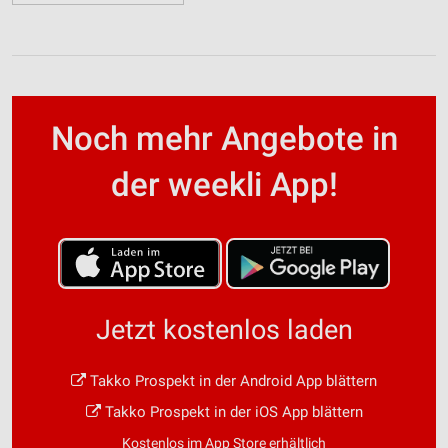
Noch mehr Angebote in
der weekli App!
Jetzt kostenlos laden
Takko Prospekt in der Android App blättern
Takko Prospekt in der iOS App blättern
Kostenlos im App Store erhältlich