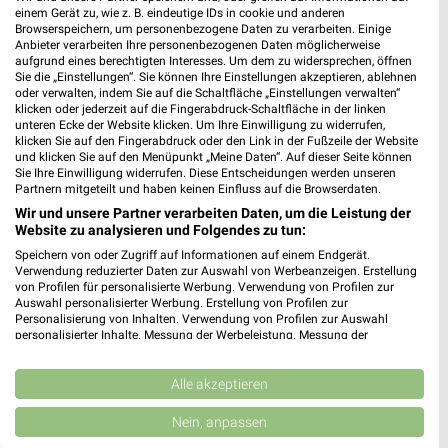
Alter Dorfweg 30-50
einem Gerät zu, wie z. B. eindeutige IDs in cookie und anderen
28259 Bremen
Browserspeichern, um personenbezogene Daten zu verarbeiten. Einige
❯
Anbieter verarbeiten Ihre personenbezogenen Daten möglicherweise
Heute 09:30 - 19:00 Uhr |
Geöffnet
aufgrund eines berechtigten Interesses. Um dem zu widersprechen, öffnen
Sie die „Einstellungen“. Sie können Ihre Einstellungen akzeptieren, ablehnen
7,63 km
oder verwalten, indem Sie auf die Schaltfläche „Einstellungen verwalten“
klicken oder jederzeit auf die Fingerabdruck-Schaltfläche in der linken
unteren Ecke der Website klicken. Um Ihre Einwilligung zu widerrufen,
klicken Sie auf den Fingerabdruck oder den Link in der Fußzeile der Website
und klicken Sie auf den Menüpunkt „Meine Daten“. Auf dieser Seite können
Sie Ihre Einwilligung widerrufen. Diese Entscheidungen werden unseren
Partnern mitgeteilt und haben keinen Einfluss auf die Browserdaten.
Wir und unsere Partner verarbeiten Daten, um die Leistung der
Website zu analysieren und Folgendes zu tun:
Speichern von oder Zugriff auf Informationen auf einem Endgerät.
Verwendung reduzierter Daten zur Auswahl von Werbeanzeigen. Erstellung
von Profilen für personalisierte Werbung. Verwendung von Profilen zur
Auswahl personalisierter Werbung. Erstellung von Profilen zur
Personalisierung von Inhalten. Verwendung von Profilen zur Auswahl
personalisierter Inhalte. Messung der Werbeleistung. Messung der
Performance von Inhalten. Analyse von Zielgruppen durch Statistiken oder
Kombinationen von Daten aus verschiedenen Quellen. Entwicklung und
Verbesserung der Angebote. Verwendung reduzierter Daten zur Auswahl
Alle akzeptieren
von Inhalten.
Daten können außerhalb der Europäischen Union weitergegeben und in die
Nein, anpassen
USA gesendet werden.