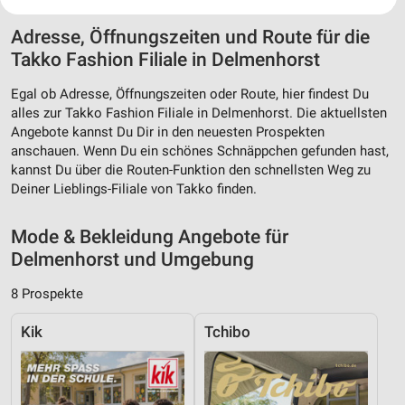
Ihre Einwilligung und die cookie Richtlinie gelten ausschließlich für diese
Website/App.
Adresse, Öffnungszeiten und Route für die
Partnerliste anzeigen (1 IAB-Anbieter)
Takko Fashion Filiale in Delmenhorst
Wir nutzen Ihre Daten für folgende Zwecke:
IAB-Verarbeitungszwecke:
Egal ob Adresse, Öffnungszeiten oder Route, hier findest Du
alles zur Takko Fashion Filiale in Delmenhorst. Die aktuellsten
Speichern von oder Zugriff auf Informationen
auf einem Endgerät
Angebote kannst Du Dir in den neuesten Prospekten
anschauen. Wenn Du ein schönes Schnäppchen gefunden hast,
Verwendung reduzierter Daten zur Auswahl von
kannst Du über die Routen-Funktion den schnellsten Weg zu
Werbeanzeigen
Deiner Lieblings-Filiale von Takko finden.
Erstellung von Profilen für personalisierte
Mode & Bekleidung Angebote für
Werbung
Delmenhorst und Umgebung
Verwendung von Profilen zur Auswahl
personalisierter Werbung
8 Prospekte
Erstellung von Profilen zur Personalisierung
Kik
Tchibo
von Inhalten
Verwendung von Profilen zur Auswahl
personalisierter Inhalte