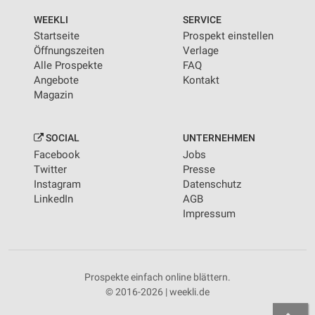
Informationen identifizieren
WEEKLI
SERVICE
Nicht-IAB-Verarbeitungszwecke:
Startseite
Prospekt einstellen
Notwendig
Öffnungszeiten
Verlage
Alle Prospekte
FAQ
Performance
Angebote
Kontakt
Magazin
Funktional
Werbung
SOCIAL
UNTERNEHMEN
Facebook
Jobs
Twitter
Presse
Instagram
Datenschutz
LinkedIn
AGB
Impressum
Prospekte einfach online blättern.
© 2016-2026 | weekli.de