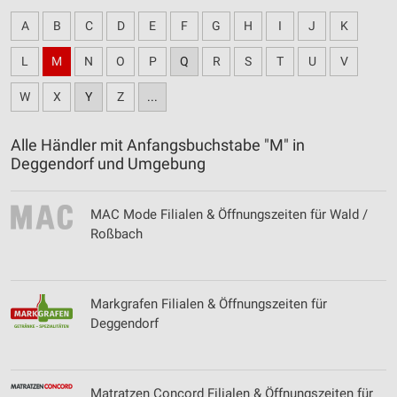
A
B
C
D
E
F
G
H
I
J
K
L
M
N
O
P
Q
R
S
T
U
V
W
X
Y
Z
...
Alle Händler mit Anfangsbuchstabe "M" in
Deggendorf und Umgebung
MAC Mode Filialen & Öffnungszeiten für Wald /
Roßbach
Markgrafen Filialen & Öffnungszeiten für
Deggendorf
Matratzen Concord Filialen & Öffnungszeiten für