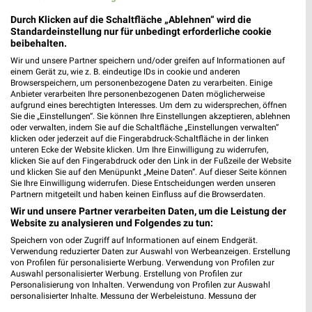
Durch Klicken auf die Schaltfläche „Ablehnen“ wird die
Standardeinstellung nur für unbedingt erforderliche cookie
Modehaus Gruber Filialen & Öffnungszeiten für
beibehalten.
Cham
Wir und unsere Partner speichern und/oder greifen auf Informationen auf
einem Gerät zu, wie z. B. eindeutige IDs in cookie und anderen
Browserspeichern, um personenbezogene Daten zu verarbeiten. Einige
Anbieter verarbeiten Ihre personenbezogenen Daten möglicherweise
aufgrund eines berechtigten Interesses. Um dem zu widersprechen, öffnen
Möbel Boss Katalog und Prospekte für
Sie die „Einstellungen“. Sie können Ihre Einstellungen akzeptieren, ablehnen
Deggendorf
oder verwalten, indem Sie auf die Schaltfläche „Einstellungen verwalten“
klicken oder jederzeit auf die Fingerabdruck-Schaltfläche in der linken
unteren Ecke der Website klicken. Um Ihre Einwilligung zu widerrufen,
klicken Sie auf den Fingerabdruck oder den Link in der Fußzeile der Website
und klicken Sie auf den Menüpunkt „Meine Daten“. Auf dieser Seite können
Möbel Dahlmann Katalog und Prospekte
Sie Ihre Einwilligung widerrufen. Diese Entscheidungen werden unseren
Partnern mitgeteilt und haben keinen Einfluss auf die Browserdaten.
Wir und unsere Partner verarbeiten Daten, um die Leistung der
Website zu analysieren und Folgendes zu tun:
Speichern von oder Zugriff auf Informationen auf einem Endgerät.
Möbel Wanninger Filialen & Öffnungszeiten für
Verwendung reduzierter Daten zur Auswahl von Werbeanzeigen. Erstellung
Straubing
von Profilen für personalisierte Werbung. Verwendung von Profilen zur
Auswahl personalisierter Werbung. Erstellung von Profilen zur
Personalisierung von Inhalten. Verwendung von Profilen zur Auswahl
personalisierter Inhalte. Messung der Werbeleistung. Messung der
Performance von Inhalten. Analyse von Zielgruppen durch Statistiken oder