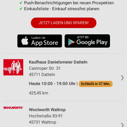
✔
Push-Benachrichtigungen bei neuen Prospekten
✔
Einkaufsliste - Einkauf stressfrei planen
JETZT LADEN UND SPAREN!
Kaufhaus Danielsmeier Datteln
Castroper Str. 31
45711 Datteln
❯
Heute 10:00 - 19:00 Uhr |
Schließt in 57 Min.
425,45 km
Woolworth Waltrop
Hochstraße 83-91
45731 Waltrop
❯