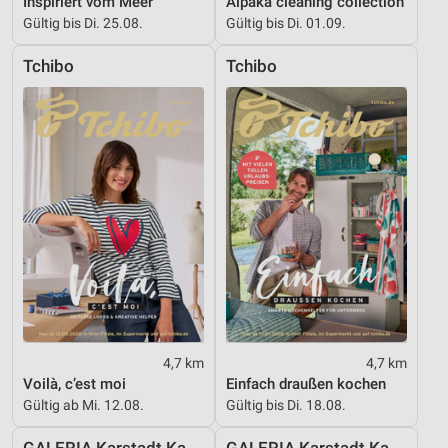
Inspiriert vom Meer
Alpaka cleaning collection
Gültig bis Di. 25.08.
Gültig bis Di. 01.09.
Werbung
Tchibo
Tchibo
4,7 km
4,7 km
Voilà, c’est moi
Einfach draußen kochen
Gültig ab Mi. 12.08.
Gültig bis Di. 18.08.