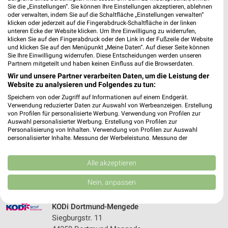
415,88 km
Sie die „Einstellungen“. Sie können Ihre Einstellungen akzeptieren, ablehnen
oder verwalten, indem Sie auf die Schaltfläche „Einstellungen verwalten“
klicken oder jederzeit auf die Fingerabdruck-Schaltfläche in der linken
unteren Ecke der Website klicken. Um Ihre Einwilligung zu widerrufen,
Ernsting's family Dortmund
klicken Sie auf den Fingerabdruck oder den Link in der Fußzeile der Website
Siegburgstr. 3
und klicken Sie auf den Menüpunkt „Meine Daten“. Auf dieser Seite können
Sie Ihre Einwilligung widerrufen. Diese Entscheidungen werden unseren
44359 Dortmund
❯
Partnern mitgeteilt und haben keinen Einfluss auf die Browserdaten.
Heute 08:30 - 19:00 Uhr |
Schließt in 57 Min.
Wir und unsere Partner verarbeiten Daten, um die Leistung der
Website zu analysieren und Folgendes zu tun:
425,10 km
Speichern von oder Zugriff auf Informationen auf einem Endgerät.
Verwendung reduzierter Daten zur Auswahl von Werbeanzeigen. Erstellung
von Profilen für personalisierte Werbung. Verwendung von Profilen zur
Ernsting's family Selm
Auswahl personalisierter Werbung. Erstellung von Profilen zur
Personalisierung von Inhalten. Verwendung von Profilen zur Auswahl
Kreisstraße 57-63
personalisierter Inhalte. Messung der Werbeleistung. Messung der
59379 Selm
Performance von Inhalten. Analyse von Zielgruppen durch Statistiken oder
❯
Kombinationen von Daten aus verschiedenen Quellen. Entwicklung und
Heute 08:30 - 19:00 Uhr |
Schließt in 57 Min.
Verbesserung der Angebote. Verwendung reduzierter Daten zur Auswahl
Alle akzeptieren
von Inhalten.
415,69 km
Daten können außerhalb der Europäischen Union weitergegeben und in die
Nein, anpassen
USA gesendet werden.
Ihre Einwilligung und die cookie Richtlinie gelten ausschließlich für diese
Website/App.
KODi Dortmund-Mengede
Siegburgstr. 11
Partnerliste anzeigen (1 IAB-Anbieter)