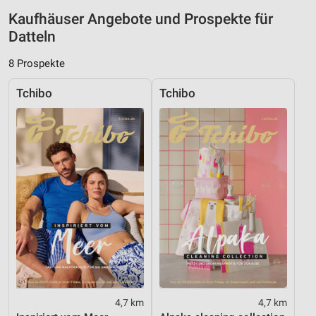
Messung der Performance von Inhalten
Kaufhäuser Angebote und Prospekte für
Analyse von Zielgruppen durch Statistiken oder
Datteln
Kombinationen von Daten aus verschiedenen
Quellen
8 Prospekte
Entwicklung und Verbesserung der Angebote
Tchibo
Tchibo
Verwendung reduzierter Daten zur Auswahl von
Inhalten
IAB-Besonderheiten:
Verwendung genauer Standortdaten
Geräte anhand von aktiv angeforderten
Informationen identifizieren
Nicht-IAB-Verarbeitungszwecke:
Notwendig
Performance
4,7 km
4,7 km
Funktional