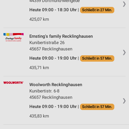
44359 Dortmund-Mengede
❯
Wir nutzen Ihre Daten für folgende Zwecke:
Heute 09:00 - 18:30 Uhr |
IAB-Verarbeitungszwecke:
Schließt in 27 Min.
Speichern von oder Zugriff auf Informationen
425,07 km
auf einem Endgerät
Verwendung reduzierter Daten zur Auswahl von
Ernsting's family Recklinghausen
Werbeanzeigen
Kunibertistraße 26
45657 Recklinghausen
❯
Erstellung von Profilen für personalisierte
Werbung
Heute 09:00 - 19:00 Uhr |
Schließt in 57 Min.
435,71 km
Verwendung von Profilen zur Auswahl
personalisierter Werbung
Woolworth Recklinghausen
Erstellung von Profilen zur Personalisierung
von Inhalten
Kunibertistr. 6-8
45657 Recklinghausen
❯
Verwendung von Profilen zur Auswahl
Heute 09:00 - 19:00 Uhr |
personalisierter Inhalte
Schließt in 57 Min.
435,83 km
Messung der Werbeleistung