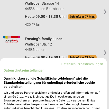
Waltroper Strasse 14
44536 Lünen-Brambauer
❯
Heute 09:00 - 18:30 Uhr |
Schließt in 27 Min.
420,47 km
Ernsting's family Lünen
Waltroper Str. 12
44536 Lünen
❯
Heute 09:00 - 19:00 Uhr |
Schließt in 57 Min.
Datenschutzbestimmungen
420,46 km
Datenschutzeinstellungen
Durch Klicken auf die Schaltfläche „Ablehnen“ wird die
Berken Selm
Standardeinstellung nur für unbedingt erforderliche cookie
Kreisstraße 58
beibehalten.
59379 Selm
Wir und unsere Partner speichern und/oder greifen auf Informationen auf
❯
einem Gerät zu, wie z. B. eindeutige IDs in cookie und anderen
Heute 09:30 - 13:00 14:30 - 18:30 Uhr |
Browserspeichern, um personenbezogene Daten zu verarbeiten. Einige
Schließt in 27 Min.
Anbieter verarbeiten Ihre personenbezogenen Daten möglicherweise
aufgrund eines berechtigten Interesses. Um dem zu widersprechen, öffnen