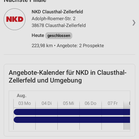
NKD Clausthal-Zellerfeld
Adolph-Roemer-Str. 2
❯
38678 Clausthal-Zellerfeld
Heute
geschlossen
223,98 km • Angebote: 2 Prospekte
Angebote-Kalender für NKD in Clausthal-
Zellerfeld und Umgebung
Aug.
03
Mo
04
Di
05
Mi
06
Do
07
Fr
08
S