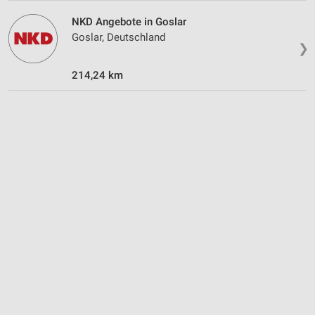
NKD Angebote in Goslar
Erstellung von Profilen für personalisierte
Goslar, Deutschland
Werbung
❯
Verwendung von Profilen zur Auswahl
214,24 km
personalisierter Werbung
Erstellung von Profilen zur Personalisierung
von Inhalten
Verwendung von Profilen zur Auswahl
personalisierter Inhalte
Messung der Werbeleistung
Messung der Performance von Inhalten
Analyse von Zielgruppen durch Statistiken oder
Kombinationen von Daten aus verschiedenen
Quellen
Entwicklung und Verbesserung der Angebote