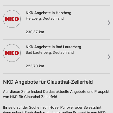
Verwendung reduzierter Daten zur Auswahl von
Inhalten
NKD Angebote in Herzberg
Herzberg, Deutschland
IAB-Besonderheiten:
❯
Verwendung genauer Standortdaten
230,37 km
Geräte anhand von aktiv angeforderten
Informationen identifizieren
NKD Angebote in Bad Lauterberg
Nicht-IAB-Verarbeitungszwecke:
Bad Lauterberg, Deutschland
❯
Notwendig
223,70 km
Performance
Funktional
NKD Angebote für Clausthal-Zellerfeld
Werbung
Auf dieser Seite findest Du das aktuelle Angebote und Prospekt
von NKD für Clausthal-Zellerfeld.
Ihr seid auf der Suche nach Hose, Pullover oder Sweatshirt,
dann schaut Euch doch mal die aktuellen Prospekte von NKD