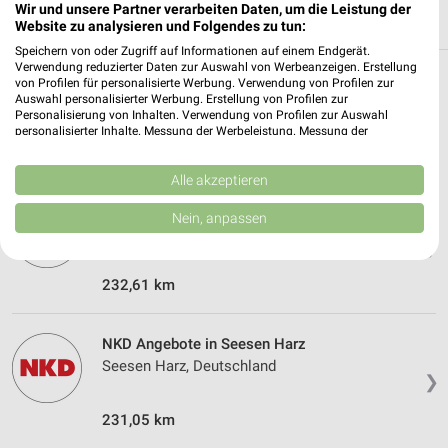
Wir und unsere Partner verarbeiten Daten, um die Leistung der
Website zu analysieren und Folgendes zu tun:
Speichern von oder Zugriff auf Informationen auf einem Endgerät.
Verwendung reduzierter Daten zur Auswahl von Werbeanzeigen. Erstellung
von Profilen für personalisierte Werbung. Verwendung von Profilen zur
Weitere NKD Geschäfte mit Angeboten in
Auswahl personalisierter Werbung. Erstellung von Profilen zur
und um Clausthal-Zellerfeld
Personalisierung von Inhalten. Verwendung von Profilen zur Auswahl
personalisierter Inhalte. Messung der Werbeleistung. Messung der
Performance von Inhalten. Analyse von Zielgruppen durch Statistiken oder
5 Geschäfte und Orte
Kombinationen von Daten aus verschiedenen Quellen. Entwicklung und
Verbesserung der Angebote. Verwendung reduzierter Daten zur Auswahl
Alle akzeptieren
von Inhalten.
NKD Angebote in Osterode
Daten können außerhalb der Europäischen Union weitergegeben und in die
Nein, anpassen
USA gesendet werden.
Osterode, Deutschland
❯
Ihre Einwilligung und die cookie Richtlinie gelten ausschließlich für diese
Website/App.
232,61 km
Partnerliste anzeigen (1 IAB-Anbieter)
Wir nutzen Ihre Daten für folgende Zwecke:
IAB-Verarbeitungszwecke:
NKD Angebote in Seesen Harz
Seesen Harz, Deutschland
Speichern von oder Zugriff auf Informationen
❯
auf einem Endgerät
231,05 km
Verwendung reduzierter Daten zur Auswahl von
Werbeanzeigen