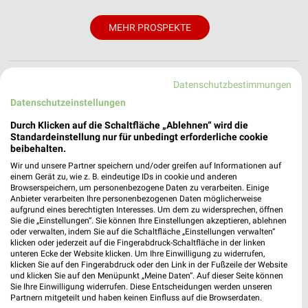
MEHR PROSPEKTE
Datenschutzbestimmungen
Datenschutzeinstellungen
weekli - Prospekte & Angebote App
Durch Klicken auf die Schaltfläche „Ablehnen“ wird die
Standardeinstellung nur für unbedingt erforderliche cookie
Alle NKD Angebote immer griffbereit – mit der kostenlosen
beibehalten.
weekli App für iOS & Android.
Wir und unsere Partner speichern und/oder greifen auf Informationen auf
einem Gerät zu, wie z. B. eindeutige IDs in cookie und anderen
Browserspeichern, um personenbezogene Daten zu verarbeiten. Einige
✔
Standortgenaue Angebote
Anbieter verarbeiten Ihre personenbezogenen Daten möglicherweise
✔
Folge deinem Lieblingshändler
aufgrund eines berechtigten Interesses. Um dem zu widersprechen, öffnen
✔
Push-Benachrichtigungen bei neuen Prospekten
Sie die „Einstellungen“. Sie können Ihre Einstellungen akzeptieren, ablehnen
oder verwalten, indem Sie auf die Schaltfläche „Einstellungen verwalten“
✔
Einkaufsliste - Einkauf stressfrei planen
klicken oder jederzeit auf die Fingerabdruck-Schaltfläche in der linken
unteren Ecke der Website klicken. Um Ihre Einwilligung zu widerrufen,
klicken Sie auf den Fingerabdruck oder den Link in der Fußzeile der Website
JETZT LADEN UND SPAREN!
und klicken Sie auf den Menüpunkt „Meine Daten“. Auf dieser Seite können
Sie Ihre Einwilligung widerrufen. Diese Entscheidungen werden unseren
Partnern mitgeteilt und haben keinen Einfluss auf die Browserdaten.