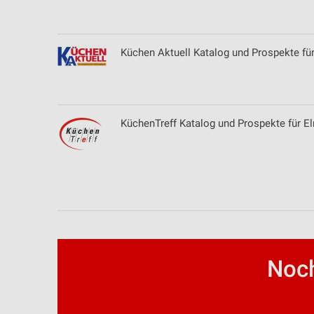
Erstellung von Profilen zur Personalisierung von Inhalten
Verwendung von Profilen zur Auswahl personalisierter Inhalte
Küchen Aktuell Katalog und Prospekte fü
Messung der Werbeleistung
Messung der Performance von Inhalten
KüchenTreff Katalog und Prospekte für E
Analyse von Zielgruppen durch Statistiken oder Kombinationen 
Quellen
Entwicklung und Verbesserung der Angebote
Verwendung reduzierter Daten zur Auswahl von Inhalten
IAB-Besonderheiten:
Verwendung genauer Standortdaten
Noch
Geräte anhand von aktiv angeforderten Informationen identifizie
Nicht-IAB-Verarbeitungszwecke: