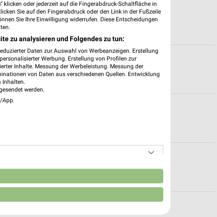
 klicken oder jederzeit auf die Fingerabdruck-Schaltfläche in
für Elmshorn
klicken Sie auf den Fingerabdruck oder den Link in der Fußzeile
önnen Sie Ihre Einwilligung widerrufen. Diese Entscheidungen
ten.
ite zu analysieren und Folgendes zu tun:
reduzierter Daten zur Auswahl von Werbeanzeigen. Erstellung
ür Wedel
ersonalisierter Werbung. Erstellung von Profilen zur
ierter Inhalte. Messung der Werbeleistung. Messung der
binationen von Daten aus verschiedenen Quellen. Entwicklung
 Inhalten.
gesendet werden.
e/App.
 Hamburg
e
n
t Top Angeboten für Dollern