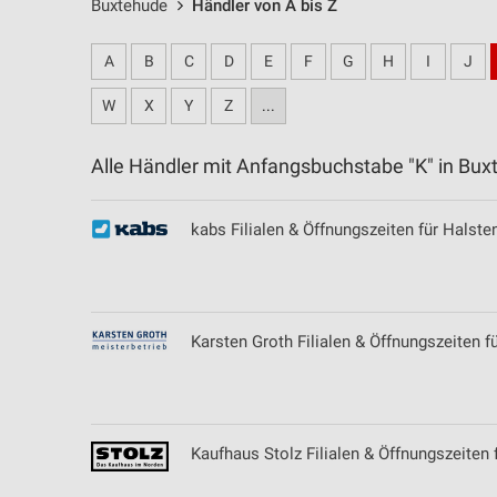
Buxtehude
Händler von A bis Z
A
B
C
D
E
F
G
H
I
J
W
X
Y
Z
...
Alle Händler mit Anfangsbuchstabe "K" in B
kabs Filialen & Öffnungszeiten für Halst
Karsten Groth Filialen & Öffnungszeiten f
Kaufhaus Stolz Filialen & Öffnungszeiten