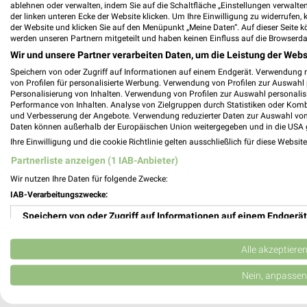
ablehnen oder verwalten, indem Sie auf die Schaltfläche „Einstellungen verwalten“
Knutzen Home Filialen & Öffnungszeiten 
der linken unteren Ecke der Website klicken. Um Ihre Einwilligung zu widerrufen, 
der Website und klicken Sie auf den Menüpunkt „Meine Daten“. Auf dieser Seite k
werden unseren Partnern mitgeteilt und haben keinen Einfluss auf die Browserda
Wir und unsere Partner verarbeiten Daten, um die Leistung der Webs
Speichern von oder Zugriff auf Informationen auf einem Endgerät. Verwendung 
Knutzen Wohnen Katalog und Prospekte f
von Profilen für personalisierte Werbung. Verwendung von Profilen zur Auswahl p
Personalisierung von Inhalten. Verwendung von Profilen zur Auswahl personalis
Performance von Inhalten. Analyse von Zielgruppen durch Statistiken oder Kom
und Verbesserung der Angebote. Verwendung reduzierter Daten zur Auswahl von
Daten können außerhalb der Europäischen Union weitergegeben und in die USA 
Ihre Einwilligung und die cookie Richtlinie gelten ausschließlich für diese Websit
Kochlöffel Filialen & Öffnungszeiten für
Partnerliste anzeigen (1 IAB-Anbieter)
Wir nutzen Ihre Daten für folgende Zwecke:
IAB-Verarbeitungszwecke:
Speichern von oder Zugriff auf Informationen auf einem Endgerät
KODi Prospekte & Aktionen für Buxtehud
Verwendung reduzierter Daten zur Auswahl von Werbeanzeigen
Alle akzeptiere
Erstellung von Profilen für personalisierte Werbung
Nein, anpassen
Krümet Sonderpostenmärkte Prospekte mi
Verwendung von Profilen zur Auswahl personalisierter Werbung