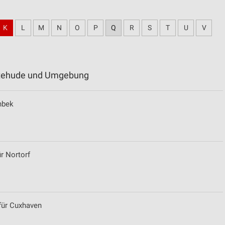
K
L
M
N
O
P
Q
R
S
T
U
V
uxtehude und Umgebung
enbek
ür Nortorf
 für Cuxhaven