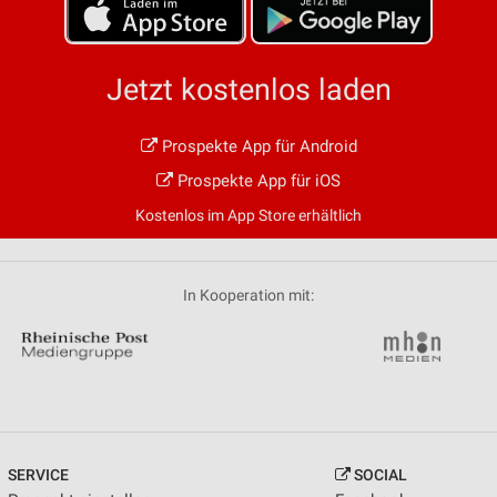
Jetzt kostenlos laden
Prospekte App für Android
Prospekte App für iOS
Kostenlos im App Store erhältlich
In Kooperation mit:
SERVICE
SOCIAL