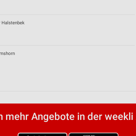
r Halstenbek
lmshorn
von Daten aus verschiedenen
 mehr Angebote in der weekli
ren