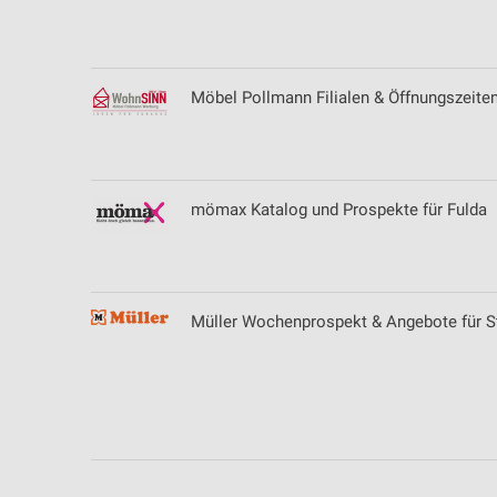
Geräte anhand von aktiv angeforderten Informationen identifizie
Nicht-IAB-Verarbeitungszwecke:
Notwendig
Möbel Pollmann Filialen & Öffnungszeite
Performance
Funktional
mömax Katalog und Prospekte für Fulda
Werbung
Müller Wochenprospekt & Angebote für St