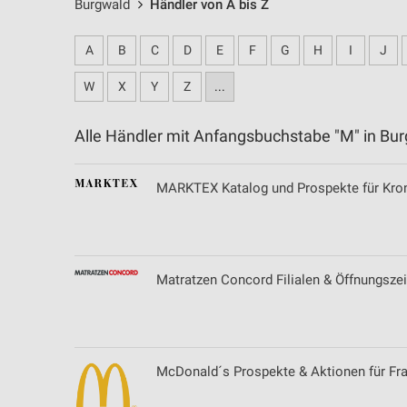
Burgwald
Händler von A bis Z
A
B
C
D
E
F
G
H
I
J
W
X
Y
Z
...
Alle Händler mit Anfangsbuchstabe "M" in B
MARKTEX Katalog und Prospekte für Kro
Matratzen Concord Filialen & Öffnungszei
McDonald´s Prospekte & Aktionen für Fra