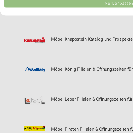
Erstellung von Profilen für personalisierte Werbung
Nein, anpassen
Möbel Jaeger Filialen & Öffnungszeiten f
Verwendung von Profilen zur Auswahl personalisierter Werbung
Erstellung von Profilen zur Personalisierung von Inhalten
Verwendung von Profilen zur Auswahl personalisierter Inhalte
Möbel Knappstein Katalog und Prospekte
Messung der Werbeleistung
Messung der Performance von Inhalten
Möbel König Filialen & Öffnungszeiten fü
Analyse von Zielgruppen durch Statistiken oder Kombinationen 
Quellen
Entwicklung und Verbesserung der Angebote
Möbel Leber Filialen & Öffnungszeiten fü
Verwendung reduzierter Daten zur Auswahl von Inhalten
IAB-Besonderheiten:
Verwendung genauer Standortdaten
Möbel Piraten Filialen & Öffnungszeiten