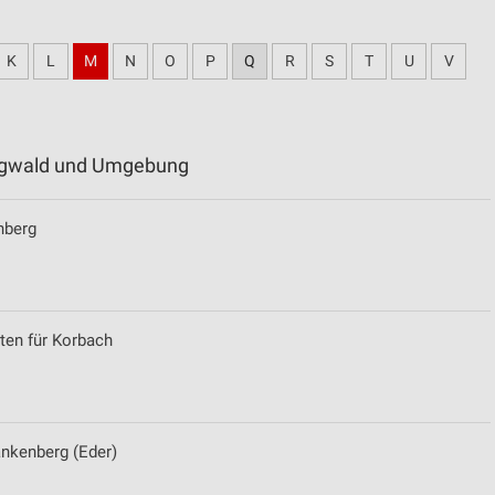
K
L
M
N
O
P
Q
R
S
T
U
V
urgwald und Umgebung
nberg
ten für Korbach
nkenberg (Eder)