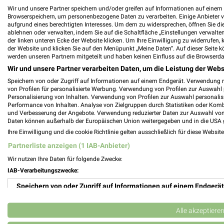
Wir und unsere Partner speichern und/oder greifen auf Informationen auf einem G
Browserspeichern, um personenbezogene Daten zu verarbeiten. Einige Anbieter 
aufgrund eines berechtigten Interesses. Um dem zu widersprechen, öffnen Sie die 
ablehnen oder verwalten, indem Sie auf die Schaltfläche „Einstellungen verwalten“
Möbel Bald Filialen & Öffnungszeiten für 
der linken unteren Ecke der Website klicken. Um Ihre Einwilligung zu widerrufen, 
der Website und klicken Sie auf den Menüpunkt „Meine Daten“. Auf dieser Seite k
werden unseren Partnern mitgeteilt und haben keinen Einfluss auf die Browserda
Wir und unsere Partner verarbeiten Daten, um die Leistung der Webs
Speichern von oder Zugriff auf Informationen auf einem Endgerät. Verwendung 
Möbel Boss Katalog und Prospekte für K
von Profilen für personalisierte Werbung. Verwendung von Profilen zur Auswahl p
Personalisierung von Inhalten. Verwendung von Profilen zur Auswahl personalis
Performance von Inhalten. Analyse von Zielgruppen durch Statistiken oder Kom
und Verbesserung der Angebote. Verwendung reduzierter Daten zur Auswahl von
Daten können außerhalb der Europäischen Union weitergegeben und in die USA 
Ihre Einwilligung und die cookie Richtlinie gelten ausschließlich für diese Websit
Möbel Cranz+Schäfer Filialen & Öffnungsz
Partnerliste anzeigen (1 IAB-Anbieter)
Wir nutzen Ihre Daten für folgende Zwecke:
IAB-Verarbeitungszwecke:
Speichern von oder Zugriff auf Informationen auf einem Endgerät
Möbel Dahlmann Katalog und Prospekte
Verwendung reduzierter Daten zur Auswahl von Werbeanzeigen
Alle akzeptiere