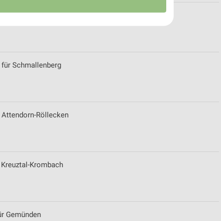
ür Witzenhausen
 für Schmallenberg
r Attendorn-Röllecken
von Daten aus verschiedenen
r Kreuztal-Krombach
 für Gemünden