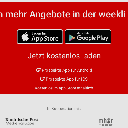
 mehr Angebote in der weekli
Jetzt kostenlos laden
Prospekte App für Android
Prospekte App für iOS
Kostenlos im App Store erhältlich
In Kooperation mit: