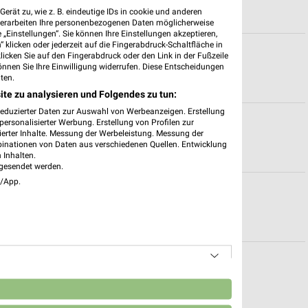
erät zu, wie z. B. eindeutige IDs in cookie und anderen
verarbeiten Ihre personenbezogenen Daten möglicherweise
„Einstellungen“. Sie können Ihre Einstellungen akzeptieren,
 klicken oder jederzeit auf die Fingerabdruck-Schaltfläche in
Siegen
klicken Sie auf den Fingerabdruck oder den Link in der Fußzeile
önnen Sie Ihre Einwilligung widerrufen. Diese Entscheidungen
ten.
ite zu analysieren und Folgendes zu tun:
reduzierter Daten zur Auswahl von Werbeanzeigen. Erstellung
assel
ersonalisierter Werbung. Erstellung von Profilen zur
ierter Inhalte. Messung der Werbeleistung. Messung der
binationen von Daten aus verschiedenen Quellen. Entwicklung
 Inhalten.
gesendet werden.
e/App.
eiten für Rotenburg a.d.F.
n