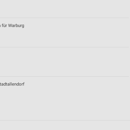
ren
n für Warburg
adtallendorf