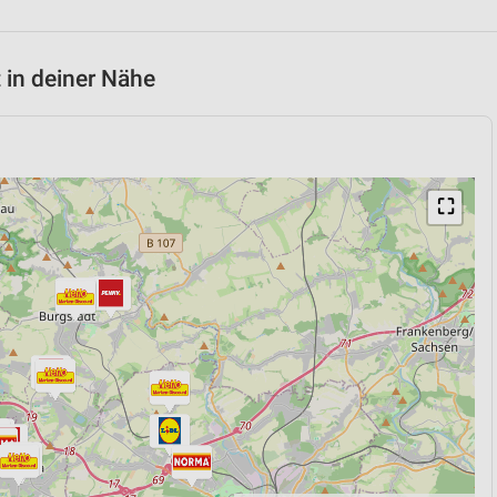
 in deiner Nähe
⛶