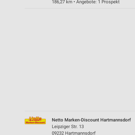
186,27 km • Angebote: 1 Prospekt
Messung der Performance von Inhalten
Analyse von Zielgruppen durch Statistiken oder Kombinationen 
Quellen
Entwicklung und Verbesserung der Angebote
Verwendung reduzierter Daten zur Auswahl von Inhalten
IAB-Besonderheiten:
Verwendung genauer Standortdaten
Geräte anhand von aktiv angeforderten Informationen identifizie
Nicht-IAB-Verarbeitungszwecke:
Notwendig
Performance
Netto Marken-Discount Hartmannsdorf
Funktional
Leipziger Str. 13
09232 Hartmannsdorf
Werbung