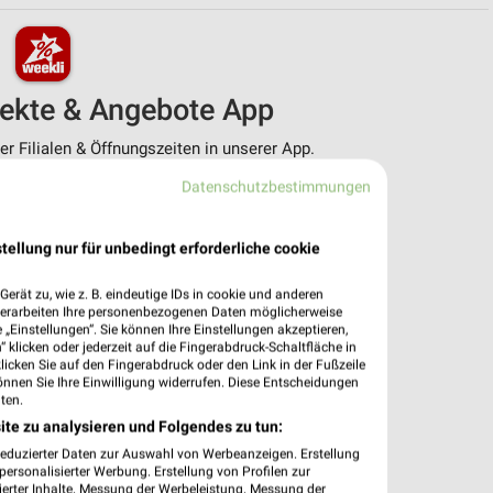
pekte & Angebote App
r Filialen & Öffnungszeiten in unserer App.
Datenschutzbestimmungen
e Angebote
ieblingshändler
htigungen bei neuen Prospekten
tellung nur für unbedingt erforderliche cookie
 Einkauf stressfrei planen
erät zu, wie z. B. eindeutige IDs in cookie und anderen
 App jetzt laden oder QR-Code scannen.
verarbeiten Ihre personenbezogenen Daten möglicherweise
„Einstellungen“. Sie können Ihre Einstellungen akzeptieren,
 klicken oder jederzeit auf die Fingerabdruck-Schaltfläche in
klicken Sie auf den Fingerabdruck oder den Link in der Fußzeile
önnen Sie Ihre Einwilligung widerrufen. Diese Entscheidungen
ten.
ite zu analysieren und Folgendes zu tun:
reduzierter Daten zur Auswahl von Werbeanzeigen. Erstellung
ersonalisierter Werbung. Erstellung von Profilen zur
ierter Inhalte. Messung der Werbeleistung. Messung der