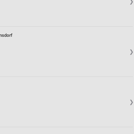
❯
nsdorf
❯
❯