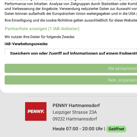
Performance von Inhalten. Analyse von Zielgruppen durch Statistiken oder Kom
und Verbesserung der Angebote. Verwendung reduzierter Daten zur Auswahl von
Daten können außerhalb der Europäischen Union weitergegeben und in die USA 
Ihre Einwilligung und die cookie Richtlinie gelten ausschließlich für diese Websit
Partnerliste anzeigen (1 IAB-Anbieter)
Wir nutzen Ihre Daten für folgende Zwecke:
IAB-Verarbeitungszwecke:
Speichern von oder Zugriff auf Informationen auf einem Endgerät
PENNY Taura B Burgstaedt
Mittweidaer Str. 56
Verwendung reduzierter Daten zur Auswahl von Werbeanzeigen
09249 Taura B Burgstaedt
Alle akzeptiere
Heute 07:00 - 20:00 Uhr |
Geöffnet
Erstellung von Profilen für personalisierte Werbung
Nein, anpassen
182,39 km • Angebote: 1 Prospekt
Verwendung von Profilen zur Auswahl personalisierter Werbung
Erstellung von Profilen zur Personalisierung von Inhalten
PENNY Hartmannsdorf
Leipziger Strasse 23A
Verwendung von Profilen zur Auswahl personalisierter Inhalte
09232 Hartmannsdorf
Heute 07:00 - 20:00 Uhr |
Messung der Werbeleistung
Geöffnet