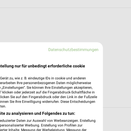
Datenschutzbestimmungen
tellung nur für unbedingt erforderliche cookie
erät zu, wie z. B. eindeutige IDs in cookie und anderen
verarbeiten Ihre personenbezogenen Daten möglicherweise
„Einstellungen“. Sie können Ihre Einstellungen akzeptieren,
 klicken oder jederzeit auf die Fingerabdruck-Schaltfläche in
klicken Sie auf den Fingerabdruck oder den Link in der Fußzeile
önnen Sie Ihre Einwilligung widerrufen. Diese Entscheidungen
ten.
ite zu analysieren und Folgendes zu tun:
in und um Bürstadt
reduzierter Daten zur Auswahl von Werbeanzeigen. Erstellung
ersonalisierter Werbung. Erstellung von Profilen zur
ierter Inhalte. Messung der Werbeleistung. Messung der