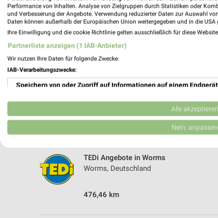
5 Geschäfte und Orte
Performance von Inhalten. Analyse von Zielgruppen durch Statistiken oder Kom
und Verbesserung der Angebote. Verwendung reduzierter Daten zur Auswahl von
Daten können außerhalb der Europäischen Union weitergegeben und in die USA 
TEDi Angebote in Lampertheim
Ihre Einwilligung und die cookie Richtlinie gelten ausschließlich für diese Websit
Lampertheim, Deutschland
Partnerliste anzeigen (1 IAB-Anbieter)
Wir nutzen Ihre Daten für folgende Zwecke:
473,77 km
IAB-Verarbeitungszwecke:
Speichern von oder Zugriff auf Informationen auf einem Endgerät
Tedi
Industriestr. 14
Verwendung reduzierter Daten zur Auswahl von Werbeanzeigen
Alle akzeptiere
68623 Lampertheim
Erstellung von Profilen für personalisierte Werbung
Nein, anpassen
473,10 km
Verwendung von Profilen zur Auswahl personalisierter Werbung
TEDi Angebote in Worms
Erstellung von Profilen zur Personalisierung von Inhalten
Worms, Deutschland
Verwendung von Profilen zur Auswahl personalisierter Inhalte
476,46 km
Messung der Werbeleistung