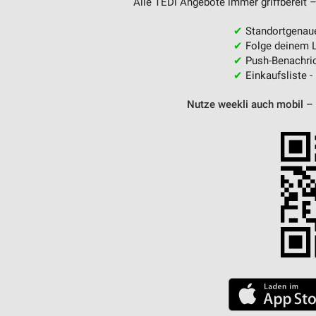
Alle TEDi Angebote immer griffbereit –
✔
Standortgenau
✔
Folge deinem L
✔
Push-Benachric
✔
Einkaufsliste -
Nutze weekli auch mobil –