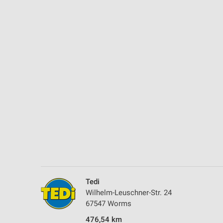
Messung der Performance von Inhalten
Analyse von Zielgruppen durch Statistiken oder Kombinationen 
Quellen
Entwicklung und Verbesserung der Angebote
Verwendung reduzierter Daten zur Auswahl von Inhalten
IAB-Besonderheiten:
Verwendung genauer Standortdaten
Geräte anhand von aktiv angeforderten Informationen identifizie
Nicht-IAB-Verarbeitungszwecke:
Notwendig
Performance
Tedi
Wilhelm-Leuschner-Str. 24
Funktional
67547 Worms
476,54 km
Werbung