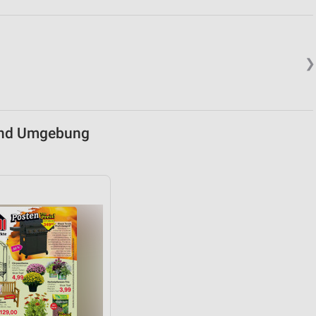
❯
 und Umgebung