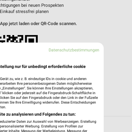
htigungen bei neuen Prospekten
 Einkauf stressfrei planen
 App jetzt laden oder QR-Code scannen.
Datenschutzbestimmungen
tellung nur für unbedingt erforderliche cookie
erät zu, wie z. B. eindeutige IDs in cookie und anderen
verarbeiten Ihre personenbezogenen Daten möglicherweise
„Einstellungen“. Sie können Ihre Einstellungen akzeptieren,
 klicken oder jederzeit auf die Fingerabdruck-Schaltfläche in
klicken Sie auf den Fingerabdruck oder den Link in der Fußzeile
önnen Sie Ihre Einwilligung widerrufen. Diese Entscheidungen
ten.
ite zu analysieren und Folgendes zu tun:
reduzierter Daten zur Auswahl von Werbeanzeigen. Erstellung
ersonalisierter Werbung. Erstellung von Profilen zur
ierter Inhalte. Messung der Werbeleistung. Messung der