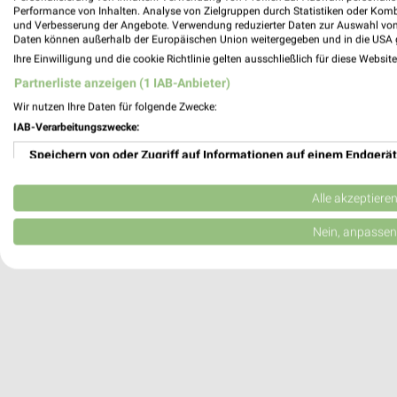
Performance von Inhalten. Analyse von Zielgruppen durch Statistiken oder Kom
33098 Paderborn
und Verbesserung der Angebote. Verwendung reduzierter Daten zur Auswahl von
Daten können außerhalb der Europäischen Union weitergegeben und in die USA 
Heute 10:00 - 19:00 Uhr |
Geschlossen
Ihre Einwilligung und die cookie Richtlinie gelten ausschließlich für diese Websit
329,58 km
Partnerliste anzeigen (1 IAB-Anbieter)
Wir nutzen Ihre Daten für folgende Zwecke:
Lucky Bike Paderborn
IAB-Verarbeitungszwecke:
Detmolder Straße 44-46
Speichern von oder Zugriff auf Informationen auf einem Endgerät
33100 Paderborn
Verwendung reduzierter Daten zur Auswahl von Werbeanzeigen
Heute 10:00 - 18:00 Uhr |
Geschlossen
Alle akzeptiere
328,85 km
Erstellung von Profilen für personalisierte Werbung
Nein, anpassen
Verwendung von Profilen zur Auswahl personalisierter Werbung
Erstellung von Profilen zur Personalisierung von Inhalten
Verwendung von Profilen zur Auswahl personalisierter Inhalte
Messung der Werbeleistung