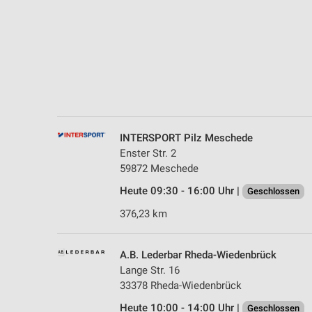
Messung der Performance von Inhalten
Analyse von Zielgruppen durch Statistiken oder Kombinationen 
Quellen
Entwicklung und Verbesserung der Angebote
Verwendung reduzierter Daten zur Auswahl von Inhalten
IAB-Besonderheiten:
INTERSPORT Pilz Meschede
Verwendung genauer Standortdaten
Enster Str. 2
59872 Meschede
Geräte anhand von aktiv angeforderten Informationen identifizie
Heute 09:30 - 16:00 Uhr |
Geschlossen
Nicht-IAB-Verarbeitungszwecke:
376,23 km
Notwendig
Performance
A.B. Lederbar Rheda-Wiedenbrück
Lange Str. 16
Funktional
33378 Rheda-Wiedenbrück
Heute 10:00 - 14:00 Uhr |
Geschlossen
Werbung