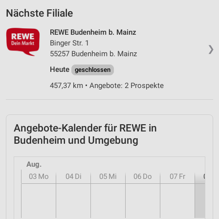
Nächste Filiale
REWE Budenheim b. Mainz
Binger Str. 1
❯
55257 Budenheim b. Mainz
Heute
geschlossen
457,37 km • Angebote: 2 Prospekte
Angebote-Kalender für REWE in
Budenheim und Umgebung
Aug.
03
Mo
04
Di
05
Mi
06
Do
07
Fr
08
S