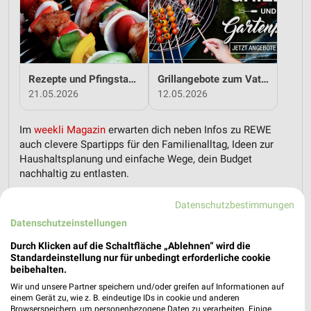
Rezepte und Pfingstangebote bei REWE!
Grillangebote zum Vatertag bei REWE!
21.05.2026
12.05.2026
Im
weekli Magazin
erwarten dich neben Infos zu REWE
auch clevere Spartipps für den Familienalltag, Ideen zur
Haushaltsplanung und einfache Wege, dein Budget
nachhaltig zu entlasten.
Datenschutzbestimmungen
Datenschutzeinstellungen
Durch Klicken auf die Schaltfläche „Ablehnen“ wird die
Standardeinstellung nur für unbedingt erforderliche cookie
weekli - Prospekte & Angebote App
beibehalten.
Wir und unsere Partner speichern und/oder greifen auf Informationen auf
Alle REWE Angebote immer griffbereit – mit der kostenlosen
einem Gerät zu, wie z. B. eindeutige IDs in cookie und anderen
Browserspeichern, um personenbezogene Daten zu verarbeiten. Einige
weekli App für iOS & Android.