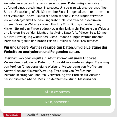
Anbieter verarbeiten Ihre personenbezogenen Daten möglicherweise
aufgrund eines berechtigten Interesses. Um dem zu widersprechen, öffnen
✔
Standortgenaue Angebote
Sie die „Einstellungen“. Sie können Ihre Einstellungen akzeptieren, ablehnen
✔
Folge deinem Lieblingshändler
oder verwalten, indem Sie auf die Schaltfläche „Einstellungen verwalten“
klicken oder jederzeit auf die Fingerabdruck-Schaltfläche in der linken
✔
Push-Benachrichtigungen bei neuen Prospekten
unteren Ecke der Website klicken. Um Ihre Einwilligung zu widerrufen,
✔
Einkaufsliste - Einkauf stressfrei planen
klicken Sie auf den Fingerabdruck oder den Link in der Fußzeile der Website
und klicken Sie auf den Menüpunkt „Meine Daten“. Auf dieser Seite können
Sie Ihre Einwilligung widerrufen. Diese Entscheidungen werden unseren
JETZT LADEN UND SPAREN!
Partnern mitgeteilt und haben keinen Einfluss auf die Browserdaten.
Wir und unsere Partner verarbeiten Daten, um die Leistung der
Website zu analysieren und Folgendes zu tun:
Speichern von oder Zugriff auf Informationen auf einem Endgerät.
Verwendung reduzierter Daten zur Auswahl von Werbeanzeigen. Erstellung
von Profilen für personalisierte Werbung. Verwendung von Profilen zur
Auswahl personalisierter Werbung. Erstellung von Profilen zur
Personalisierung von Inhalten. Verwendung von Profilen zur Auswahl
Weitere REWE Geschäfte mit Angeboten in
personalisierter Inhalte. Messung der Werbeleistung. Messung der
Performance von Inhalten. Analyse von Zielgruppen durch Statistiken oder
und um Budenheim
Kombinationen von Daten aus verschiedenen Quellen. Entwicklung und
Verbesserung der Angebote. Verwendung reduzierter Daten zur Auswahl
Alle akzeptieren
von Inhalten.
5 Geschäfte und Orte
Daten können außerhalb der Europäischen Union weitergegeben und in die
Nein, anpassen
USA gesendet werden.
REWE Angebote in Walluf
Ihre Einwilligung und die cookie Richtlinie gelten ausschließlich für diese
Website/App.
Walluf, Deutschland