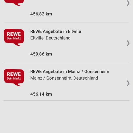
❯
Partnerliste anzeigen (1 IAB-Anbieter)
Wir nutzen Ihre Daten für folgende Zwecke:
456,82 km
IAB-Verarbeitungszwecke:
Speichern von oder Zugriff auf Informationen
REWE Angebote in Eltville
auf einem Endgerät
Eltville, Deutschland
❯
Verwendung reduzierter Daten zur Auswahl von
Werbeanzeigen
459,86 km
Erstellung von Profilen für personalisierte
Werbung
REWE Angebote in Mainz / Gonsenheim
Mainz / Gonsenheim, Deutschland
Verwendung von Profilen zur Auswahl
❯
personalisierter Werbung
456,14 km
Erstellung von Profilen zur Personalisierung
von Inhalten
Verwendung von Profilen zur Auswahl
personalisierter Inhalte
Messung der Werbeleistung