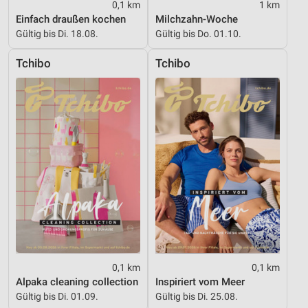
0,1 km
1 km
Informationen identifizieren
Einfach draußen kochen
Milchzahn-Woche
Nicht-IAB-Verarbeitungszwecke:
Gültig bis Di. 18.08.
Gültig bis Do. 01.10.
Notwendig
Tchibo
Tchibo
Performance
Funktional
Werbung
0,1 km
0,1 km
Alpaka cleaning collection
Inspiriert vom Meer
Gültig bis Di. 01.09.
Gültig bis Di. 25.08.