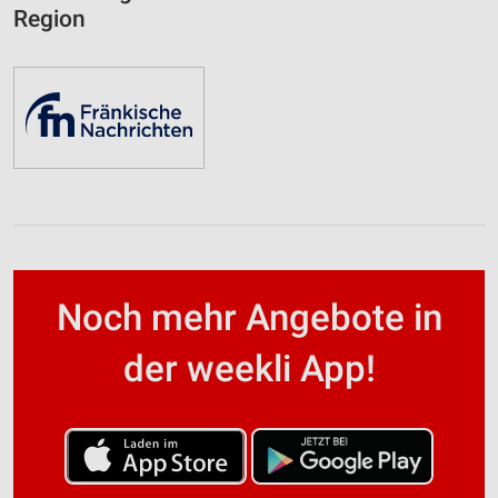
Region
Noch mehr Angebote in
der weekli App!