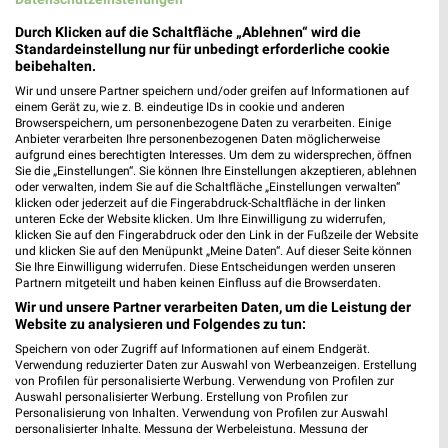
Tchibo Filiale Buchen
Marktstrasse 14
Durch Klicken auf die Schaltfläche „Ablehnen“ wird die
Standardeinstellung nur für unbedingt erforderliche cookie
74722 Buchen
❯
beibehalten.
Heute 10:00 - 18:00 Uhr |
Geöffnet
Wir und unsere Partner speichern und/oder greifen auf Informationen auf
einem Gerät zu, wie z. B. eindeutige IDs in cookie und anderen
0,12 km • Angebote: 4 Prospekte
Browserspeichern, um personenbezogene Daten zu verarbeiten. Einige
Anbieter verarbeiten Ihre personenbezogenen Daten möglicherweise
aufgrund eines berechtigten Interesses. Um dem zu widersprechen, öffnen
Sie die „Einstellungen“. Sie können Ihre Einstellungen akzeptieren, ablehnen
NKD Buchen
oder verwalten, indem Sie auf die Schaltfläche „Einstellungen verwalten“
Daimlerstr. 1
klicken oder jederzeit auf die Fingerabdruck-Schaltfläche in der linken
74722 Buchen
unteren Ecke der Website klicken. Um Ihre Einwilligung zu widerrufen,
❯
klicken Sie auf den Fingerabdruck oder den Link in der Fußzeile der Website
Heute 08:30 - 20:00 Uhr |
und klicken Sie auf den Menüpunkt „Meine Daten“. Auf dieser Seite können
Geöffnet
Sie Ihre Einwilligung widerrufen. Diese Entscheidungen werden unseren
Partnern mitgeteilt und haben keinen Einfluss auf die Browserdaten.
0,98 km • Angebote: 2 Prospekte
Wir und unsere Partner verarbeiten Daten, um die Leistung der
Website zu analysieren und Folgendes zu tun:
Speichern von oder Zugriff auf Informationen auf einem Endgerät.
Verwendung reduzierter Daten zur Auswahl von Werbeanzeigen. Erstellung
von Profilen für personalisierte Werbung. Verwendung von Profilen zur
Auswahl personalisierter Werbung. Erstellung von Profilen zur
Personalisierung von Inhalten. Verwendung von Profilen zur Auswahl
personalisierter Inhalte. Messung der Werbeleistung. Messung der
Performance von Inhalten. Analyse von Zielgruppen durch Statistiken oder