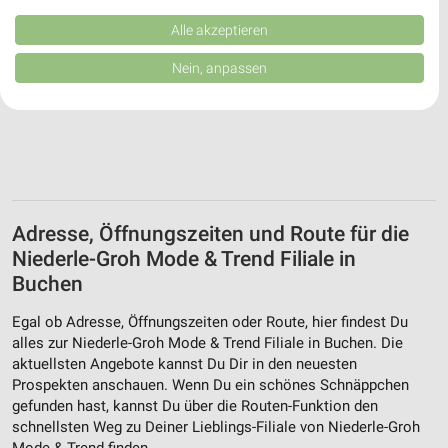
Kombinationen von Daten aus verschiedenen Quellen. Entwicklung und
Verbesserung der Angebote. Verwendung reduzierter Daten zur Auswahl
Alle akzeptieren
von Inhalten.
Daten können außerhalb der Europäischen Union weitergegeben und in die
Nein, anpassen
USA gesendet werden.
Ihre Einwilligung und die cookie Richtlinie gelten ausschließlich für diese
Website/App.
Partnerliste anzeigen (1 IAB-Anbieter)
Wir nutzen Ihre Daten für folgende Zwecke:
IAB-Verarbeitungszwecke:
Speichern von oder Zugriff auf Informationen
Adresse, Öffnungszeiten und Route für die
auf einem Endgerät
Niederle-Groh Mode & Trend Filiale in
Buchen
Verwendung reduzierter Daten zur Auswahl von
Werbeanzeigen
Egal ob Adresse, Öffnungszeiten oder Route, hier findest Du
Erstellung von Profilen für personalisierte
alles zur Niederle-Groh Mode & Trend Filiale in Buchen. Die
Werbung
aktuellsten Angebote kannst Du Dir in den neuesten
Prospekten anschauen. Wenn Du ein schönes Schnäppchen
Verwendung von Profilen zur Auswahl
gefunden hast, kannst Du über die Routen-Funktion den
personalisierter Werbung
schnellsten Weg zu Deiner Lieblings-Filiale von Niederle-Groh
Mode & Trend finden.