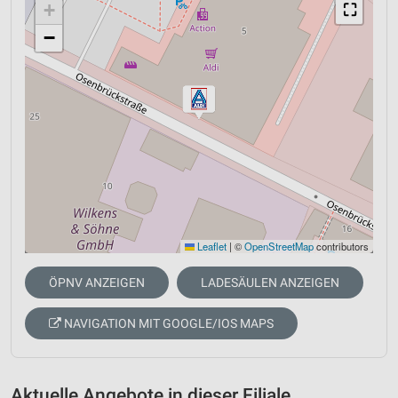
+
⛶
−
Leaflet
|
©
OpenStreetMap
contributors
ÖPNV ANZEIGEN
LADESÄULEN ANZEIGEN
NAVIGATION MIT GOOGLE/IOS MAPS
Aktuelle Angebote in dieser Filiale