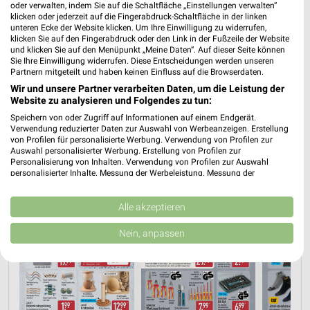
oder verwalten, indem Sie auf die Schaltfläche „Einstellungen verwalten“
klicken oder jederzeit auf die Fingerabdruck-Schaltfläche in der linken
📅
Kalendereintrag erstellen
unteren Ecke der Website klicken. Um Ihre Einwilligung zu widerrufen,
klicken Sie auf den Fingerabdruck oder den Link in der Fußzeile der Website
und klicken Sie auf den Menüpunkt „Meine Daten“. Auf dieser Seite können
Sie Ihre Einwilligung widerrufen. Diese Entscheidungen werden unseren
Partnern mitgeteilt und haben keinen Einfluss auf die Browserdaten.
PROSPEKT BLÄTTERN
Wir und unsere Partner verarbeiten Daten, um die Leistung der
Website zu analysieren und Folgendes zu tun:
Speichern von oder Zugriff auf Informationen auf einem Endgerät.
Verwendung reduzierter Daten zur Auswahl von Werbeanzeigen. Erstellung
ANGEBOTE AB MONTAG
FLEISCH & WURST
AKTIONEN, RABATTE & GU
von Profilen für personalisierte Werbung. Verwendung von Profilen zur
Auswahl personalisierter Werbung. Erstellung von Profilen zur
Personalisierung von Inhalten. Verwendung von Profilen zur Auswahl
personalisierter Inhalte. Messung der Werbeleistung. Messung der
Performance von Inhalten. Analyse von Zielgruppen durch Statistiken oder
Kombinationen von Daten aus verschiedenen Quellen. Entwicklung und
Verbesserung der Angebote. Verwendung reduzierter Daten zur Auswahl
Alle akzeptieren
von Inhalten.
Daten können außerhalb der Europäischen Union weitergegeben und in die
Nein, anpassen
USA gesendet werden.
Ihre Einwilligung und die cookie Richtlinie gelten ausschließlich für diese
Website/App.
Partnerliste anzeigen (1 IAB-Anbieter)
Wir nutzen Ihre Daten für folgende Zwecke: