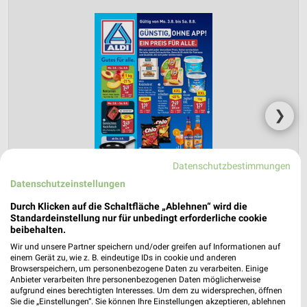
❯
Datenschutzbestimmungen
Datenschutzeinstellungen
Durch Klicken auf die Schaltfläche „Ablehnen“ wird die
Standardeinstellung nur für unbedingt erforderliche cookie
beibehalten.
Wir und unsere Partner speichern und/oder greifen auf Informationen auf
einem Gerät zu, wie z. B. eindeutige IDs in cookie und anderen
ALDI Nord Prospekt für Bremen ab Mo.
Browserspeichern, um personenbezogene Daten zu verarbeiten. Einige
den 03.08.
Anbieter verarbeiten Ihre personenbezogenen Daten möglicherweise
aufgrund eines berechtigten Interesses. Um dem zu widersprechen, öffnen
Sie die „Einstellungen“. Sie können Ihre Einstellungen akzeptieren, ablehnen
Gültig von 03. Aug. bis 08. Aug.