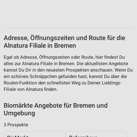
Verwendung reduzierter Daten zur Auswahl von
Werbeanzeigen
Erstellung von Profilen für personalisierte
Werbung
Adresse, Öffnungszeiten und Route für die
Verwendung von Profilen zur Auswahl
Alnatura Filiale in Bremen
personalisierter Werbung
Egal ob Adresse, Öffnungszeiten oder Route, hier findest Du
Erstellung von Profilen zur Personalisierung
alles zur Alnatura Filiale in Bremen. Die aktuellsten Angebote
von Inhalten
kannst Du Dir in den neuesten Prospekten anschauen. Wenn Du
ein schönes Schnäppchen gefunden hast, kannst Du über die
Verwendung von Profilen zur Auswahl
Routen-Funktion den schnellsten Weg zu Deiner Lieblings-
personalisierter Inhalte
Filiale von Alnatura finden.
Messung der Werbeleistung
Biomärkte Angebote für Bremen und
Messung der Performance von Inhalten
Umgebung
Analyse von Zielgruppen durch Statistiken oder
3 Prospekte
Kombinationen von Daten aus verschiedenen
Quellen