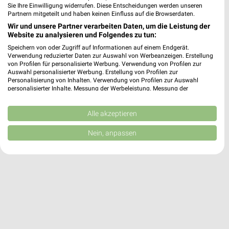
Sie Ihre Einwilligung widerrufen. Diese Entscheidungen werden unseren
1 Filiale
Partnern mitgeteilt und haben keinen Einfluss auf die Browserdaten.
Wir und unsere Partner verarbeiten Daten, um die Leistung der
Alnatura Bremen
Website zu analysieren und Folgendes zu tun:
Faulenstraße 54-70 (im Radio Bremen Haus)
Speichern von oder Zugriff auf Informationen auf einem Endgerät.
Verwendung reduzierter Daten zur Auswahl von Werbeanzeigen. Erstellung
28195 Bremen
❯
von Profilen für personalisierte Werbung. Verwendung von Profilen zur
Auswahl personalisierter Werbung. Erstellung von Profilen zur
Heute 09:00 - 21:00 Uhr |
Geschlossen
Personalisierung von Inhalten. Verwendung von Profilen zur Auswahl
personalisierter Inhalte. Messung der Werbeleistung. Messung der
2,28 km
Performance von Inhalten. Analyse von Zielgruppen durch Statistiken oder
Kombinationen von Daten aus verschiedenen Quellen. Entwicklung und
Verbesserung der Angebote. Verwendung reduzierter Daten zur Auswahl
Alle akzeptieren
von Inhalten.
Daten können außerhalb der Europäischen Union weitergegeben und in die
Nein, anpassen
USA gesendet werden.
Ihre Einwilligung und die cookie Richtlinie gelten ausschließlich für diese
Website/App.
Partnerliste anzeigen (1 IAB-Anbieter)
Wir nutzen Ihre Daten für folgende Zwecke:
IAB-Verarbeitungszwecke:
Speichern von oder Zugriff auf Informationen
auf einem Endgerät