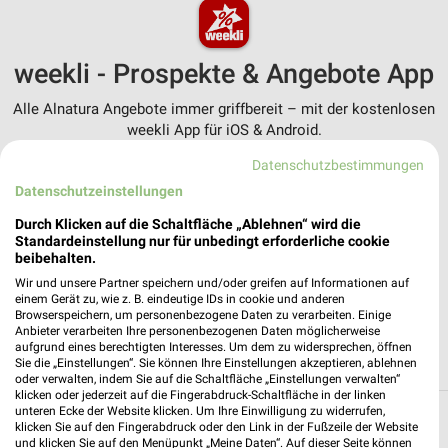
weekli - Prospekte & Angebote App
Alle Alnatura Angebote immer griffbereit – mit der kostenlosen
weekli App für iOS & Android.
Datenschutzbestimmungen
✔
Standortgenaue Angebote
Datenschutzeinstellungen
✔
Folge deinem Lieblingshändler
✔
Push-Benachrichtigungen bei neuen Prospekten
Durch Klicken auf die Schaltfläche „Ablehnen“ wird die
✔
Einkaufsliste - Einkauf stressfrei planen
Standardeinstellung nur für unbedingt erforderliche cookie
beibehalten.
JETZT LADEN UND SPAREN!
Wir und unsere Partner speichern und/oder greifen auf Informationen auf
einem Gerät zu, wie z. B. eindeutige IDs in cookie und anderen
Browserspeichern, um personenbezogene Daten zu verarbeiten. Einige
Anbieter verarbeiten Ihre personenbezogenen Daten möglicherweise
aufgrund eines berechtigten Interesses. Um dem zu widersprechen, öffnen
Sie die „Einstellungen“. Sie können Ihre Einstellungen akzeptieren, ablehnen
oder verwalten, indem Sie auf die Schaltfläche „Einstellungen verwalten“
klicken oder jederzeit auf die Fingerabdruck-Schaltfläche in der linken
unteren Ecke der Website klicken. Um Ihre Einwilligung zu widerrufen,
Filialen in der Umgebung
klicken Sie auf den Fingerabdruck oder den Link in der Fußzeile der Website
und klicken Sie auf den Menüpunkt „Meine Daten“. Auf dieser Seite können