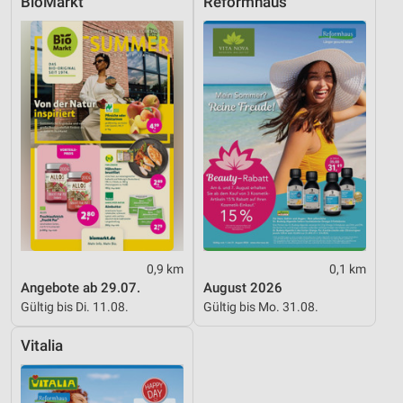
BioMarkt
Reformhaus
Entwicklung und Verbesserung der Angebote
Verwendung reduzierter Daten zur Auswahl von
Inhalten
IAB-Besonderheiten:
Verwendung genauer Standortdaten
Geräte anhand von aktiv angeforderten
Informationen identifizieren
Nicht-IAB-Verarbeitungszwecke:
Notwendig
0,9 km
0,1 km
Performance
Angebote ab 29.07.
August 2026
Gültig bis Di. 11.08.
Gültig bis Mo. 31.08.
Funktional
Vitalia
Werbung