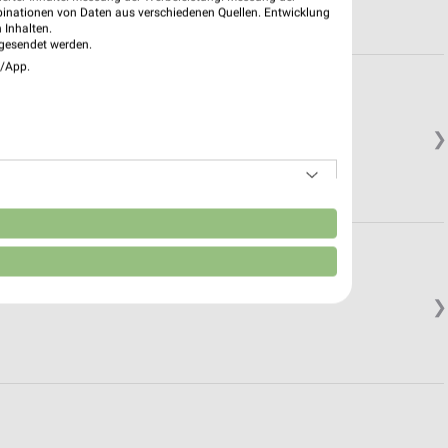
binationen von Daten aus verschiedenen Quellen. Entwicklung
 Inhalten.
gesendet werden.
e/App.
❯
n
❯