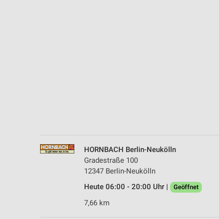
Messung der Performance von Inhalten
Analyse von Zielgruppen durch Statistiken oder Kombinationen 
Quellen
Entwicklung und Verbesserung der Angebote
Verwendung reduzierter Daten zur Auswahl von Inhalten
IAB-Besonderheiten:
Verwendung genauer Standortdaten
Geräte anhand von aktiv angeforderten Informationen identifizie
Nicht-IAB-Verarbeitungszwecke:
HORNBACH Berlin-Neukölln
Notwendig
Gradestraße 100
12347 Berlin-Neukölln
Performance
Heute 06:00 - 20:00 Uhr |
Geöffnet
Funktional
7,66 km
Werbung