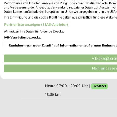
Performance von Inhalten. Analyse von Zielgruppen durch Statistiken oder Kom
und Verbesserung der Angebote. Verwendung reduzierter Daten zur Auswahl von
Daten können außerhalb der Europäischen Union weitergegeben und in die USA 
Ihre Einwilligung und die cookie Richtlinie gelten ausschließlich für diese Websit
HORNBACH Velten
Partnerliste anzeigen (1 IAB-Anbieter)
Parkallee 10
Wir nutzen Ihre Daten für folgende Zwecke:
16727 Velten
IAB-Verarbeitungszwecke:
Heute 07:00 - 20:00 Uhr |
Geöffnet
Speichern von oder Zugriff auf Informationen auf einem Endgerät
21,07 km
Verwendung reduzierter Daten zur Auswahl von Werbeanzeigen
Alle akzeptiere
HORNBACH Berlin-Mariendorf
Erstellung von Profilen für personalisierte Werbung
Nein, anpassen
Grossbeerenstraße 133
12107 Berlin-Mariendorf
Verwendung von Profilen zur Auswahl personalisierter Werbung
Heute 07:00 - 20:00 Uhr |
Geöffnet
Erstellung von Profilen zur Personalisierung von Inhalten
10,08 km
Verwendung von Profilen zur Auswahl personalisierter Inhalte
Messung der Werbeleistung