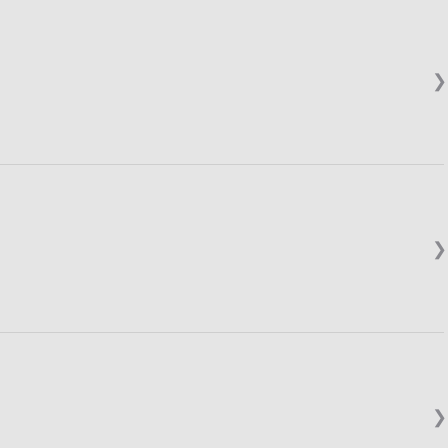
❯
❯
❯