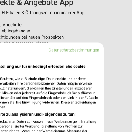
pekte & Angebote App
 Filialen & Öffnungszeiten in unserer App.
e Angebote
ieblingshändler
htigungen bei neuen Prospekten
 Einkauf stressfrei planen
Datenschutzbestimmungen
 App jetzt laden oder QR-Code scannen.
tellung nur für unbedingt erforderliche cookie
erät zu, wie z. B. eindeutige IDs in cookie und anderen
verarbeiten Ihre personenbezogenen Daten möglicherweise
„Einstellungen“. Sie können Ihre Einstellungen akzeptieren,
 klicken oder jederzeit auf die Fingerabdruck-Schaltfläche in
klicken Sie auf den Fingerabdruck oder den Link in der Fußzeile
önnen Sie Ihre Einwilligung widerrufen. Diese Entscheidungen
ten.
ite zu analysieren und Folgendes zu tun:
reduzierter Daten zur Auswahl von Werbeanzeigen. Erstellung
ersonalisierter Werbung. Erstellung von Profilen zur
ierter Inhalte. Messung der Werbeleistung. Messung der