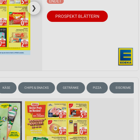
❯
PROSPEKT BLÄTTERN
KÄSE
CHIPS & SNACKS
GETRÄNKE
PIZZA
EISCREME