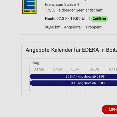
Prenzlauer Straße 4
17258 Feldberger Seenlandschaft
Heute 07:30 - 19:00 Uhr |
Geöffnet
90,60 km • Angebote: 1 Prospekt
Angebote-Kalender für EDEKA in Bo
Aug.
03
Mo
04
Di
05
Mi
06
Do
07
F
EDEKA - Angebote ab 03.08.
EDEKA - Angebote ab 03.08.
MEH