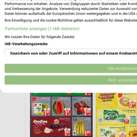
Performance von Inhalten. Analyse von Zielgruppen durch Statistiken oder Kom
und Verbesserung der Angebote. Verwendung reduzierter Daten zur Auswahl von
Daten können außerhalb der Europäischen Union weitergegeben und in die USA 
Ihre Einwilligung und die cookie Richtlinie gelten ausschließlich für diese Websit
Partnerliste anzeigen (1 IAB-Anbieter)
Wir nutzen Ihre Daten für folgende Zwecke:
IAB-Verarbeitungszwecke:
Speichern von oder Zugriff auf Informationen auf einem Endgerät
OBST & GEMÜSE
KAFFEE
KÄSE
BIER
Verwendung reduzierter Daten zur Auswahl von Werbeanzeigen
Alle akzeptiere
Erstellung von Profilen für personalisierte Werbung
Nein, anpassen
Verwendung von Profilen zur Auswahl personalisierter Werbung
Erstellung von Profilen zur Personalisierung von Inhalten
Verwendung von Profilen zur Auswahl personalisierter Inhalte
Messung der Werbeleistung