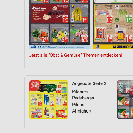
Jetzt alle "Obst & Gemüse" Themen entdecken!
Angebote Seite 2
Pilsener
Radeberger
Pilsner
Almighurt