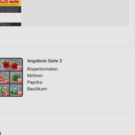
von Daten aus verschiedenen
Angebote Seite 3
Rispentomaten
Möhren
ren
Paprika
Basilikum
t