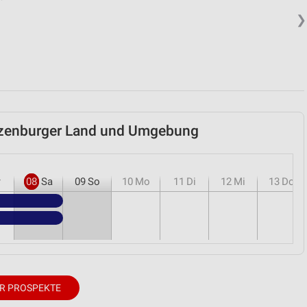
❯
itzenburger Land und Umgebung
r
08
Sa
09
So
10
Mo
11
Di
12
Mi
13
Do
R PROSPEKTE