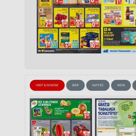
OBST & GEMÜSE
BIER
KAFFEE
WEIN