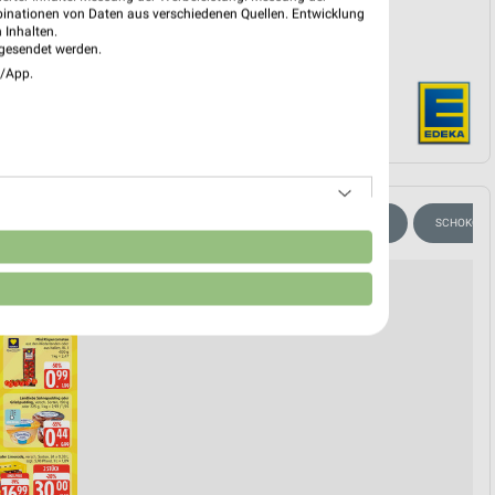
binationen von Daten aus verschiedenen Quellen. Entwicklung
 Inhalten.
gesendet werden.
e/App.
CHIPS & SNACKS
GETRÄNKE
PIZZA
EISCREME
SCHOKOLAD
n