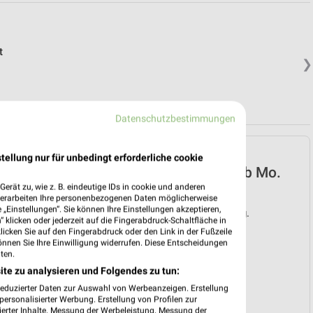
t
❯
Datenschutzbestimmungen
EDEKA Prospekt für
tellung nur für unbedingt erforderliche cookie
Boitzenburger Land ab Mo.
den 03.08.
erät zu, wie z. B. eindeutige IDs in cookie und anderen
verarbeiten Ihre personenbezogenen Daten möglicherweise
„Einstellungen“. Sie können Ihre Einstellungen akzeptieren,
Gültig von 03. Aug. bis 08. Aug.
 klicken oder jederzeit auf die Fingerabdruck-Schaltfläche in
klicken Sie auf den Fingerabdruck oder den Link in der Fußzeile
📅
Kalendereintrag erstellen
önnen Sie Ihre Einwilligung widerrufen. Diese Entscheidungen
ten.
ite zu analysieren und Folgendes zu tun:
❯
reduzierter Daten zur Auswahl von Werbeanzeigen. Erstellung
PROSPEKT BLÄTTERN
ersonalisierter Werbung. Erstellung von Profilen zur
ierter Inhalte. Messung der Werbeleistung. Messung der