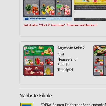
Messung der Performance von Inhalten
Analyse von Zielgruppen durch Statistiken oder Kombinationen 
Quellen
Jetzt alle "Obst & Gemüse" Themen entdecken!
Entwicklung und Verbesserung der Angebote
Verwendung reduzierter Daten zur Auswahl von Inhalten
IAB-Besonderheiten:
Angebote Seite 2
Verwendung genauer Standortdaten
Kiwi
Neuseeland
Geräte anhand von aktiv angeforderten Informationen identifizie
Früchte
Nicht-IAB-Verarbeitungszwecke:
Tafeläpfel
Notwendig
Performance
Nächste Filiale
Funktional
EDEKA Bessen Feldberger Seenlandschaf
Werbung