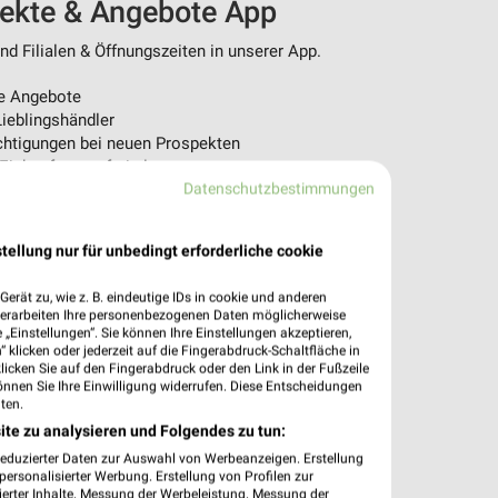
pekte & Angebote App
d Filialen & Öffnungszeiten in unserer App.
e Angebote
ieblingshändler
htigungen bei neuen Prospekten
 Einkauf stressfrei planen
Datenschutzbestimmungen
 App jetzt laden oder QR-Code scannen.
tellung nur für unbedingt erforderliche cookie
erät zu, wie z. B. eindeutige IDs in cookie und anderen
verarbeiten Ihre personenbezogenen Daten möglicherweise
„Einstellungen“. Sie können Ihre Einstellungen akzeptieren,
 klicken oder jederzeit auf die Fingerabdruck-Schaltfläche in
klicken Sie auf den Fingerabdruck oder den Link in der Fußzeile
önnen Sie Ihre Einwilligung widerrufen. Diese Entscheidungen
ten.
ite zu analysieren und Folgendes zu tun:
reduzierter Daten zur Auswahl von Werbeanzeigen. Erstellung
ersonalisierter Werbung. Erstellung von Profilen zur
ierter Inhalte. Messung der Werbeleistung. Messung der