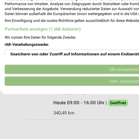
Performance von Inhalten. Analyse von Zielgruppen durch Statistiken oder Kom
und Verbesserung der Angebote. Verwendung reduzierter Daten zur Auswahl von
Daten können außerhalb der Europäischen Union weitergegeben und in die USA 
Ihre Einwilligung und die cookie Richtlinie gelten ausschließlich für diese Websit
Rossmann Bad Essen
Partnerliste anzeigen (1 IAB-Anbieter)
Lerchenstr. 16
Wir nutzen Ihre Daten für folgende Zwecke:
49152 Bad Essen
IAB-Verarbeitungszwecke:
Heute 08:00 - 20:00 Uhr |
Geöffnet
Speichern von oder Zugriff auf Informationen auf einem Endgerät
343,46 km • Angebote: 3 Prospekte
Verwendung reduzierter Daten zur Auswahl von Werbeanzeigen
Alle akzeptiere
Ernsting's family Lemförde
Erstellung von Profilen für personalisierte Werbung
Nein, anpassen
Burgstraße 2
Verwendung von Profilen zur Auswahl personalisierter Werbung
49448 Lemförde
Heute 09:00 - 16:00 Uhr |
Geöffnet
Erstellung von Profilen zur Personalisierung von Inhalten
340,49 km
Verwendung von Profilen zur Auswahl personalisierter Inhalte
Messung der Werbeleistung