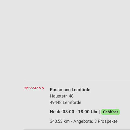
Messung der Performance von Inhalten
Analyse von Zielgruppen durch Statistiken oder Kombinationen 
Quellen
Entwicklung und Verbesserung der Angebote
Verwendung reduzierter Daten zur Auswahl von Inhalten
IAB-Besonderheiten:
Verwendung genauer Standortdaten
Geräte anhand von aktiv angeforderten Informationen identifizie
Nicht-IAB-Verarbeitungszwecke:
Rossmann Lemförde
Notwendig
Hauptstr. 48
49448 Lemförde
Performance
Heute 08:00 - 18:00 Uhr |
Geöffnet
Funktional
340,53 km • Angebote: 3 Prospekte
Werbung