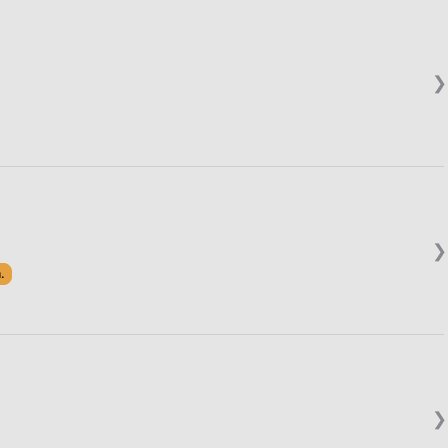
❯
❯
.
❯