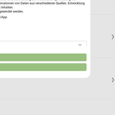
binationen von Daten aus verschiedenen Quellen. Entwicklung
 Inhalten.
gesendet werden.
e/App.
❯
n
❯