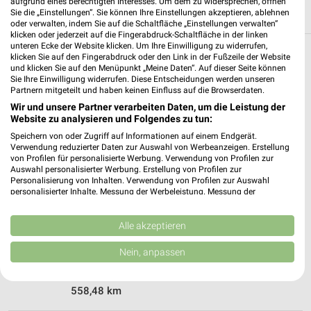
aufgrund eines berechtigten Interesses. Um dem zu widersprechen, öffnen
Sie die „Einstellungen“. Sie können Ihre Einstellungen akzeptieren, ablehnen
oder verwalten, indem Sie auf die Schaltfläche „Einstellungen verwalten“
klicken oder jederzeit auf die Fingerabdruck-Schaltfläche in der linken
unteren Ecke der Website klicken. Um Ihre Einwilligung zu widerrufen,
klicken Sie auf den Fingerabdruck oder den Link in der Fußzeile der Website
Weitere EDEKA Geschäfte mit Angeboten in
und klicken Sie auf den Menüpunkt „Meine Daten“. Auf dieser Seite können
und um Bleialf
Sie Ihre Einwilligung widerrufen. Diese Entscheidungen werden unseren
Partnern mitgeteilt und haben keinen Einfluss auf die Browserdaten.
Wir und unsere Partner verarbeiten Daten, um die Leistung der
4 Geschäfte und Orte
Website zu analysieren und Folgendes zu tun:
Speichern von oder Zugriff auf Informationen auf einem Endgerät.
EDEKA Angebote in Schönecken
Verwendung reduzierter Daten zur Auswahl von Werbeanzeigen. Erstellung
Schönecken, Deutschland
von Profilen für personalisierte Werbung. Verwendung von Profilen zur
❯
Auswahl personalisierter Werbung. Erstellung von Profilen zur
Personalisierung von Inhalten. Verwendung von Profilen zur Auswahl
personalisierter Inhalte. Messung der Werbeleistung. Messung der
548,90 km
Performance von Inhalten. Analyse von Zielgruppen durch Statistiken oder
Kombinationen von Daten aus verschiedenen Quellen. Entwicklung und
Verbesserung der Angebote. Verwendung reduzierter Daten zur Auswahl
Alle akzeptieren
von Inhalten.
EDEKA Angebote in Waxweiler
Daten können außerhalb der Europäischen Union weitergegeben und in die
Nein, anpassen
Waxweiler, Deutschland
USA gesendet werden.
❯
Ihre Einwilligung und die cookie Richtlinie gelten ausschließlich für diese
Website/App.
558,48 km
Partnerliste anzeigen (1 IAB-Anbieter)