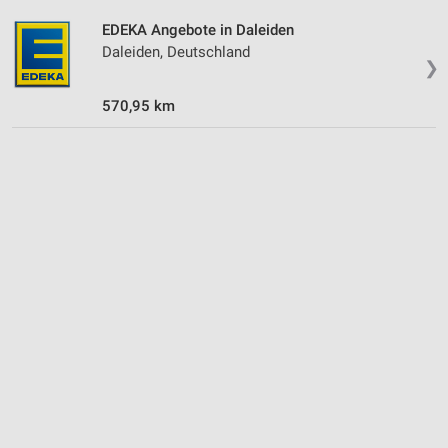
Wir nutzen Ihre Daten für folgende Zwecke:
EDEKA Angebote in Daleiden
IAB-Verarbeitungszwecke:
Daleiden, Deutschland
❯
Speichern von oder Zugriff auf Informationen
auf einem Endgerät
570,95 km
Verwendung reduzierter Daten zur Auswahl von
Werbeanzeigen
Erstellung von Profilen für personalisierte
Werbung
Verwendung von Profilen zur Auswahl
personalisierter Werbung
Erstellung von Profilen zur Personalisierung
von Inhalten
Verwendung von Profilen zur Auswahl
personalisierter Inhalte
Messung der Werbeleistung