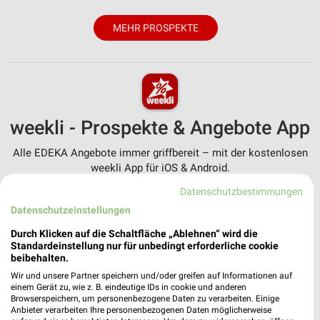
MEHR PROSPEKTE
weekli - Prospekte & Angebote App
Alle EDEKA Angebote immer griffbereit – mit der kostenlosen
weekli App für iOS & Android.
Datenschutzbestimmungen
✔
Standortgenaue Angebote
Datenschutzeinstellungen
✔
Folge deinem Lieblingshändler
✔
Push-Benachrichtigungen bei neuen Prospekten
Durch Klicken auf die Schaltfläche „Ablehnen“ wird die
✔
Einkaufsliste - Einkauf stressfrei planen
Standardeinstellung nur für unbedingt erforderliche cookie
beibehalten.
Wir und unsere Partner speichern und/oder greifen auf Informationen auf
JETZT LADEN UND SPAREN!
einem Gerät zu, wie z. B. eindeutige IDs in cookie und anderen
Browserspeichern, um personenbezogene Daten zu verarbeiten. Einige
Anbieter verarbeiten Ihre personenbezogenen Daten möglicherweise