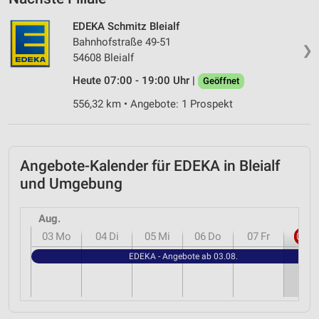
EDEKA Schmitz Bleialf
Bahnhofstraße 49-51
❯
54608 Bleialf
Heute 07:00 - 19:00 Uhr |
Geöffnet
556,32 km • Angebote: 1 Prospekt
Angebote-Kalender für EDEKA in Bleialf
und Umgebung
Aug.
03
Mo
04
Di
05
Mi
06
Do
07
Fr
08
S
EDEKA - Angebote ab 03.08.