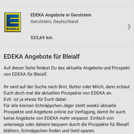
Messung der Performance von Inhalten
EDEKA Angebote in Gerolstein
Analyse von Zielgruppen durch Statistiken oder
Kombinationen von Daten aus verschiedenen
Gerolstein, Deutschland
Quellen
❯
533,69 km
Entwicklung und Verbesserung der Angebote
Verwendung reduzierter Daten zur Auswahl von
Inhalten
EDEKA Angebote für Bleialf
IAB-Besonderheiten:
Auf dieser Seite findest Du das aktuelle Angebote und Prospekt
von EDEKA für Bleialf.
Verwendung genauer Standortdaten
Ihr seid auf der Suche nach Brot, Butter oder Milch, dann schaut
Geräte anhand von aktiv angeforderten
Informationen identifizieren
Euch doch mal die aktuellen Prospekte von EDEKA an.
Evtl. ist ja etwas für Euch dabei.
Nicht-IAB-Verarbeitungszwecke:
Für alle kleinen Schnäppchen-Jäger stellt weekli aktuelle
Notwendig
Prospekte und Angebote online zur Verfügung, damit Ihr auch
keine Angebote von EDEKA mehr verpasst. Einfach von
Performance
unterwegs oder daheim bequem durch die Prospekte für Bleialf
blättern, Schnäppchen finden und Geld sparen.