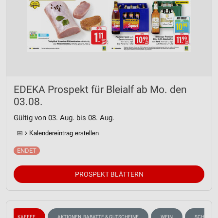
EDEKA Prospekt für Bleialf ab Mo. den
03.08.
Gültig von 03. Aug. bis 08. Aug.
📅
Kalendereintrag erstellen
PROSPEKT BLÄTTERN
KAFFEE
AKTIONEN, RABATTE & GUTSCHEINE
WEIN
SCHOKOLA