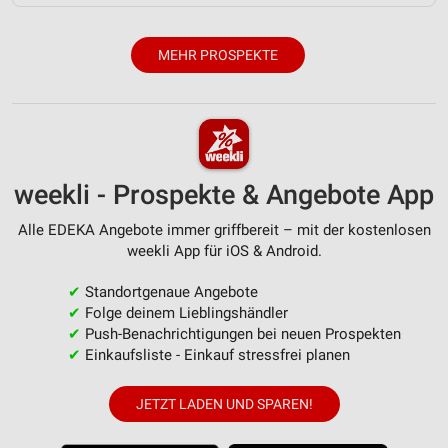
Verwendung von Profilen zur Auswahl
personalisierter Inhalte
MEHR PROSPEKTE
Messung der Werbeleistung
Messung der Performance von Inhalten
Analyse von Zielgruppen durch Statistiken oder
Kombinationen von Daten aus verschiedenen
weekli - Prospekte & Angebote App
Quellen
Alle EDEKA Angebote immer griffbereit – mit der kostenlosen
Entwicklung und Verbesserung der Angebote
weekli App für iOS & Android.
Verwendung reduzierter Daten zur Auswahl von
✔
Standortgenaue Angebote
Inhalten
✔
Folge deinem Lieblingshändler
✔
Push-Benachrichtigungen bei neuen Prospekten
IAB-Besonderheiten:
✔
Einkaufsliste - Einkauf stressfrei planen
Verwendung genauer Standortdaten
JETZT LADEN UND SPAREN!
Geräte anhand von aktiv angeforderten
Informationen identifizieren