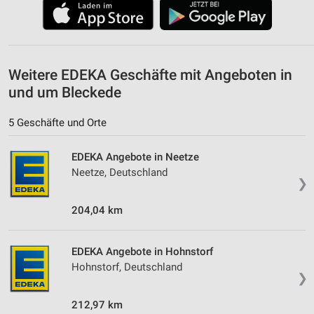
Nicht-IAB-Verarbeitungszwecke:
Notwendig
Performance
Weitere EDEKA Geschäfte mit Angeboten in
Funktional
und um Bleckede
Werbung
5 Geschäfte und Orte
EDEKA Angebote in Neetze
Neetze, Deutschland
❯
204,04 km
EDEKA Angebote in Hohnstorf
Hohnstorf, Deutschland
❯
212,97 km