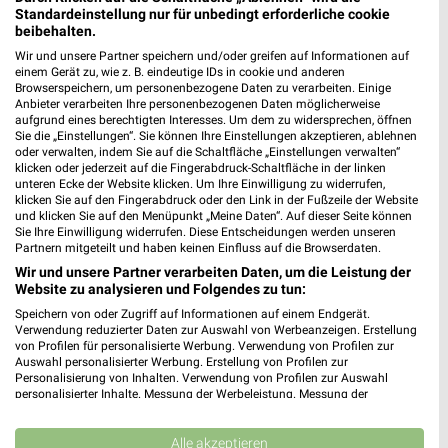
Standardeinstellung nur für unbedingt erforderliche cookie
beibehalten.
Wir und unsere Partner speichern und/oder greifen auf Informationen auf
einem Gerät zu, wie z. B. eindeutige IDs in cookie und anderen
Browserspeichern, um personenbezogene Daten zu verarbeiten. Einige
Anbieter verarbeiten Ihre personenbezogenen Daten möglicherweise
aufgrund eines berechtigten Interesses. Um dem zu widersprechen, öffnen
Sie die „Einstellungen“. Sie können Ihre Einstellungen akzeptieren, ablehnen
oder verwalten, indem Sie auf die Schaltfläche „Einstellungen verwalten“
klicken oder jederzeit auf die Fingerabdruck-Schaltfläche in der linken
unteren Ecke der Website klicken. Um Ihre Einwilligung zu widerrufen,
klicken Sie auf den Fingerabdruck oder den Link in der Fußzeile der Website
und klicken Sie auf den Menüpunkt „Meine Daten“. Auf dieser Seite können
Sie Ihre Einwilligung widerrufen. Diese Entscheidungen werden unseren
Partnern mitgeteilt und haben keinen Einfluss auf die Browserdaten.
Wir und unsere Partner verarbeiten Daten, um die Leistung der
Website zu analysieren und Folgendes zu tun:
Speichern von oder Zugriff auf Informationen auf einem Endgerät.
Verwendung reduzierter Daten zur Auswahl von Werbeanzeigen. Erstellung
von Profilen für personalisierte Werbung. Verwendung von Profilen zur
Auswahl personalisierter Werbung. Erstellung von Profilen zur
Personalisierung von Inhalten. Verwendung von Profilen zur Auswahl
personalisierter Inhalte. Messung der Werbeleistung. Messung der
Performance von Inhalten. Analyse von Zielgruppen durch Statistiken oder
Kombinationen von Daten aus verschiedenen Quellen. Entwicklung und
Nächste Filiale
Verbesserung der Angebote. Verwendung reduzierter Daten zur Auswahl
Alle akzeptieren