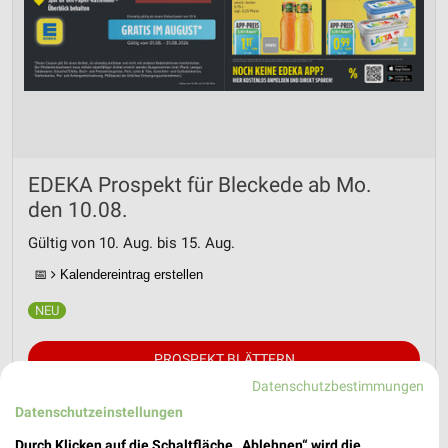
EDEKA Prospekt für Bleckede ab Mo.
den 10.08.
Gültig von 10. Aug. bis 15. Aug.
📅
Kalendereintrag erstellen
PROSPEKT BLÄTTERN
Datenschutzbestimmungen
Datenschutzeinstellungen
Durch Klicken auf die Schaltfläche „Ablehnen“ wird die
AKTIONEN, RABATTE & GUTSCHEINE
EISCREME