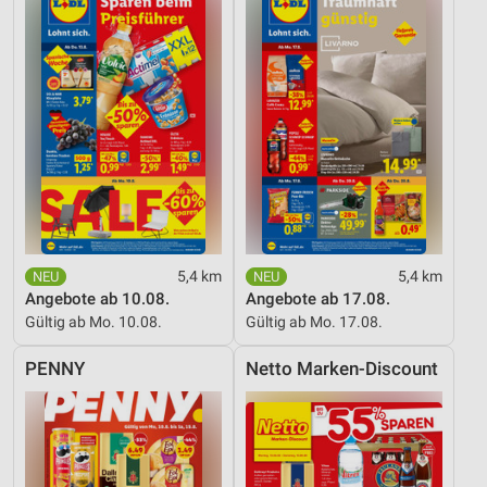
Website/App.
Partnerliste anzeigen (1 IAB-Anbieter)
Wir nutzen Ihre Daten für folgende Zwecke:
IAB-Verarbeitungszwecke:
Speichern von oder Zugriff auf Informationen
auf einem Endgerät
Verwendung reduzierter Daten zur Auswahl von
Werbeanzeigen
Erstellung von Profilen für personalisierte
Werbung
5,4 km
5,4 km
Angebote ab 10.08.
Angebote ab 17.08.
Verwendung von Profilen zur Auswahl
Gültig ab Mo. 10.08.
Gültig ab Mo. 17.08.
personalisierter Werbung
PENNY
Netto Marken-Discount
Erstellung von Profilen zur Personalisierung
von Inhalten
Verwendung von Profilen zur Auswahl
personalisierter Inhalte