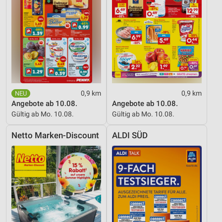
Messung der Werbeleistung
Messung der Performance von Inhalten
Analyse von Zielgruppen durch Statistiken oder
Kombinationen von Daten aus verschiedenen
Quellen
Entwicklung und Verbesserung der Angebote
0,9 km
0,9 km
Angebote ab 10.08.
Angebote ab 10.08.
Verwendung reduzierter Daten zur Auswahl von
Inhalten
Gültig ab Mo. 10.08.
Gültig ab Mo. 10.08.
IAB-Besonderheiten:
Netto Marken-Discount
ALDI SÜD
Verwendung genauer Standortdaten
Geräte anhand von aktiv angeforderten
Informationen identifizieren
Nicht-IAB-Verarbeitungszwecke:
Notwendig