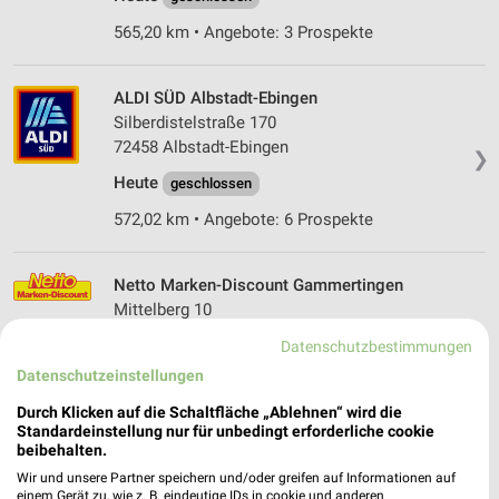
565,20 km • Angebote: 3 Prospekte
ALDI SÜD Albstadt-Ebingen
Silberdistelstraße 170
72458 Albstadt-Ebingen
❯
Heute
geschlossen
572,02 km • Angebote: 6 Prospekte
Netto Marken-Discount Gammertingen
Mittelberg 10
72501 Gammertingen
❯
Datenschutzbestimmungen
Heute
geschlossen
Datenschutzeinstellungen
560,29 km • Angebote: 3 Prospekte
Durch Klicken auf die Schaltfläche „Ablehnen“ wird die
Standardeinstellung nur für unbedingt erforderliche cookie
beibehalten.
NORMA Gammertingen
Wir und unsere Partner speichern und/oder greifen auf Informationen auf
Sigmaringer Str. 75
einem Gerät zu, wie z. B. eindeutige IDs in cookie und anderen