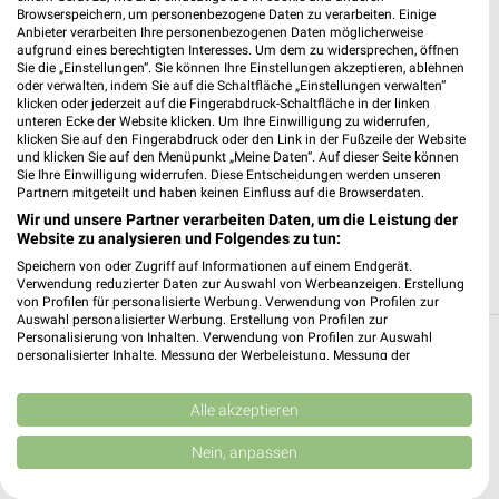
Browserspeichern, um personenbezogene Daten zu verarbeiten. Einige
72501 Gammertingen
❯
Anbieter verarbeiten Ihre personenbezogenen Daten möglicherweise
aufgrund eines berechtigten Interesses. Um dem zu widersprechen, öffnen
Heute
geschlossen
Sie die „Einstellungen“. Sie können Ihre Einstellungen akzeptieren, ablehnen
oder verwalten, indem Sie auf die Schaltfläche „Einstellungen verwalten“
559,89 km • Angebote: 2 Prospekte
klicken oder jederzeit auf die Fingerabdruck-Schaltfläche in der linken
unteren Ecke der Website klicken. Um Ihre Einwilligung zu widerrufen,
klicken Sie auf den Fingerabdruck oder den Link in der Fußzeile der Website
und klicken Sie auf den Menüpunkt „Meine Daten“. Auf dieser Seite können
Lidl Gammertingen
Sie Ihre Einwilligung widerrufen. Diese Entscheidungen werden unseren
Sigmaringer Str. 44
Partnern mitgeteilt und haben keinen Einfluss auf die Browserdaten.
72501 Gammertingen
❯
Wir und unsere Partner verarbeiten Daten, um die Leistung der
Website zu analysieren und Folgendes zu tun:
Heute
geschlossen
Speichern von oder Zugriff auf Informationen auf einem Endgerät.
560,05 km • Angebote: 3 Prospekte
Verwendung reduzierter Daten zur Auswahl von Werbeanzeigen. Erstellung
von Profilen für personalisierte Werbung. Verwendung von Profilen zur
Auswahl personalisierter Werbung. Erstellung von Profilen zur
Personalisierung von Inhalten. Verwendung von Profilen zur Auswahl
personalisierter Inhalte. Messung der Werbeleistung. Messung der
Discounter Angebote und Prospekte für Bitz
Performance von Inhalten. Analyse von Zielgruppen durch Statistiken oder
Kombinationen von Daten aus verschiedenen Quellen. Entwicklung und
14 Prospekte
Verbesserung der Angebote. Verwendung reduzierter Daten zur Auswahl
Alle akzeptieren
von Inhalten.
Daten können außerhalb der Europäischen Union weitergegeben und in die
Lidl
Lidl
Nein, anpassen
USA gesendet werden.
Ihre Einwilligung und die cookie Richtlinie gelten ausschließlich für diese