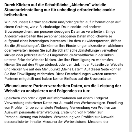
Durch Klicken auf die Schaltfläche „Ablehnen“ wird die
Standardeinstellung nur für unbedingt erforderliche cookie
beibehalten.
Wir und unsere Partner speichern und/oder greifen auf Informationen auf
einem Gerät zu, wie z. B. eindeutige IDs in cookie und anderen
Browserspeichern, um personenbezogene Daten zu verarbeiten. Einige
Anbieter verarbeiten Ihre personenbezogenen Daten möglicherweise
aufgrund eines berechtigten Interesses. Um dem zu widersprechen, öffnen
Sie die „Einstellungen“. Sie können Ihre Einstellungen akzeptieren, ablehnen
oder verwalten, indem Sie auf die Schaltfläche „Einstellungen verwalten“
klicken oder jederzeit auf die Fingerabdruck-Schaltfläche in der linken
unteren Ecke der Website klicken. Um Ihre Einwilligung zu widerrufen,
klicken Sie auf den Fingerabdruck oder den Link in der Fußzeile der Website
und klicken Sie auf den Menüpunkt „Meine Daten“. Auf dieser Seite können
MEHR PROSPEKTE
Sie Ihre Einwilligung widerrufen. Diese Entscheidungen werden unseren
Partnern mitgeteilt und haben keinen Einfluss auf die Browserdaten.
Wir und unsere Partner verarbeiten Daten, um die Leistung der
Website zu analysieren und Folgendes zu tun:
Speichern von oder Zugriff auf Informationen auf einem Endgerät.
Verwendung reduzierter Daten zur Auswahl von Werbeanzeigen. Erstellung
von Profilen für personalisierte Werbung. Verwendung von Profilen zur
weekli - Prospekte & Angebote App
Auswahl personalisierter Werbung. Erstellung von Profilen zur
Personalisierung von Inhalten. Verwendung von Profilen zur Auswahl
personalisierter Inhalte. Messung der Werbeleistung. Messung der
Alle Kik Angebote immer griffbereit – mit der kostenlosen
Performance von Inhalten. Analyse von Zielgruppen durch Statistiken oder
weekli App für iOS & Android.
Kombinationen von Daten aus verschiedenen Quellen. Entwicklung und