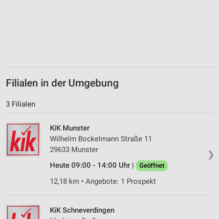
von Inhalten
Verwendung von Profilen zur Auswahl
personalisierter Inhalte
Messung der Werbeleistung
Messung der Performance von Inhalten
Filialen in der Umgebung
Analyse von Zielgruppen durch Statistiken oder
Kombinationen von Daten aus verschiedenen
3 Filialen
Quellen
KiK Munster
Entwicklung und Verbesserung der Angebote
Wilhelm Bockelmann Straße 11
Verwendung reduzierter Daten zur Auswahl von
29633 Munster
❯
Inhalten
Heute 09:00 - 14:00 Uhr |
Geöffnet
IAB-Besonderheiten:
12,18 km • Angebote: 1 Prospekt
Verwendung genauer Standortdaten
Geräte anhand von aktiv angeforderten
KiK Schneverdingen
Informationen identifizieren