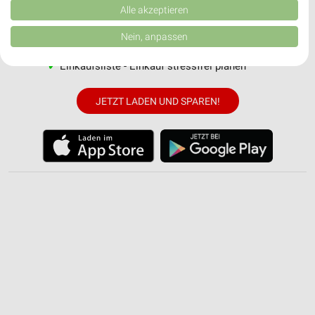
Verbesserung der Angebote. Verwendung reduzierter Daten zur Auswahl
Alle akzeptieren
von Inhalten.
✔
Standortgenaue Angebote
Daten können außerhalb der Europäischen Union weitergegeben und in die
✔
Folge deinem Lieblingshändler
Nein, anpassen
USA gesendet werden.
✔
Push-Benachrichtigungen bei neuen Prospekten
Ihre Einwilligung und die cookie Richtlinie gelten ausschließlich für diese
✔
Einkaufsliste - Einkauf stressfrei planen
Website/App.
Partnerliste anzeigen (1 IAB-Anbieter)
JETZT LADEN UND SPAREN!
Wir nutzen Ihre Daten für folgende Zwecke:
IAB-Verarbeitungszwecke:
Speichern von oder Zugriff auf Informationen
auf einem Endgerät
Verwendung reduzierter Daten zur Auswahl von
Werbeanzeigen
Erstellung von Profilen für personalisierte
Werbung
Verwendung von Profilen zur Auswahl
personalisierter Werbung
Erstellung von Profilen zur Personalisierung