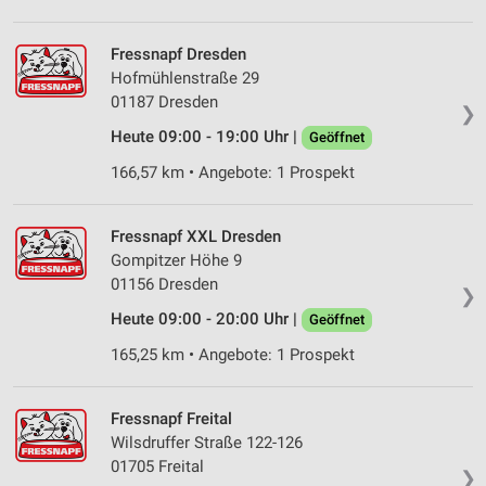
Verwendung von Profilen zur Auswahl
personalisierter Werbung
Fressnapf Dresden
Hofmühlenstraße 29
Erstellung von Profilen zur Personalisierung
01187 Dresden
❯
von Inhalten
Heute 09:00 - 19:00 Uhr |
Geöffnet
Verwendung von Profilen zur Auswahl
166,57 km • Angebote: 1 Prospekt
personalisierter Inhalte
Messung der Werbeleistung
Fressnapf XXL Dresden
Gompitzer Höhe 9
Messung der Performance von Inhalten
01156 Dresden
❯
Analyse von Zielgruppen durch Statistiken oder
Heute 09:00 - 20:00 Uhr |
Geöffnet
Kombinationen von Daten aus verschiedenen
Quellen
165,25 km • Angebote: 1 Prospekt
Entwicklung und Verbesserung der Angebote
Fressnapf Freital
Verwendung reduzierter Daten zur Auswahl von
Wilsdruffer Straße 122-126
Inhalten
01705 Freital
❯