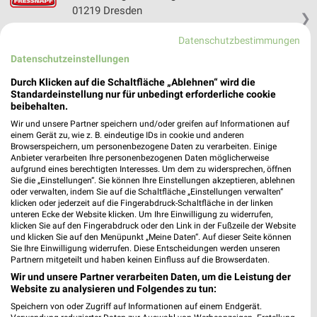
01219 Dresden
❯
Heute 09:00 - 20:00 Uhr |
Geöffnet
Datenschutzbestimmungen
168,65 km • Angebote: 1 Prospekt
Datenschutzeinstellungen
Durch Klicken auf die Schaltfläche „Ablehnen“ wird die
Standardeinstellung nur für unbedingt erforderliche cookie
Zoo Dresden
beibehalten.
Tiergartenstraße 1
❯
Wir und unsere Partner speichern und/oder greifen auf Informationen auf
01219 Dresden
einem Gerät zu, wie z. B. eindeutige IDs in cookie und anderen
Browserspeichern, um personenbezogene Daten zu verarbeiten. Einige
166,61 km
Anbieter verarbeiten Ihre personenbezogenen Daten möglicherweise
aufgrund eines berechtigten Interesses. Um dem zu widersprechen, öffnen
Sie die „Einstellungen“. Sie können Ihre Einstellungen akzeptieren, ablehnen
oder verwalten, indem Sie auf die Schaltfläche „Einstellungen verwalten“
ZOO & Co. Dresden Pieschen
klicken oder jederzeit auf die Fingerabdruck-Schaltfläche in der linken
Großenhainer Straße 108a
unteren Ecke der Website klicken. Um Ihre Einwilligung zu widerrufen,
01127 Dresden
klicken Sie auf den Fingerabdruck oder den Link in der Fußzeile der Website
❯
und klicken Sie auf den Menüpunkt „Meine Daten“. Auf dieser Seite können
Heute 09:00 - 19:00 Uhr |
Geöffnet
Sie Ihre Einwilligung widerrufen. Diese Entscheidungen werden unseren
Partnern mitgeteilt und haben keinen Einfluss auf die Browserdaten.
161,20 km • Angebote: 1 Prospekt
Wir und unsere Partner verarbeiten Daten, um die Leistung der
Website zu analysieren und Folgendes zu tun:
Speichern von oder Zugriff auf Informationen auf einem Endgerät.
Fressnapf Hoyerswerda