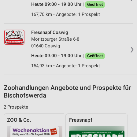
IAB-Besonderheiten:
Heute 09:00 - 19:00 Uhr |
Geöffnet
Verwendung genauer Standortdaten
167,70 km • Angebote: 1 Prospekt
Geräte anhand von aktiv angeforderten
Informationen identifizieren
Fressnapf Coswig
Moritzburger Straße 6-8
Nicht-IAB-Verarbeitungszwecke:
01640 Coswig
❯
Notwendig
Heute 09:00 - 19:00 Uhr |
Geöffnet
Performance
154,93 km • Angebote: 1 Prospekt
Funktional
Werbung
Zoohandlungen Angebote und Prospekte für
Bischofswerda
2 Prospekte
ZOO & Co.
Fressnapf