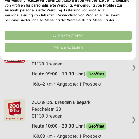
Verwendung reduzierter Daten zur Auswahl von Werbeanzeigen. Erstellung
Kamenzer Bogen 14
von Profilen für personalisierte Werbung. Verwendung von Profilen zur
Auswahl personalisierter Werbung. Erstellung von Profilen zur
02977 Hoyerswerda
❯
Personalisierung von Inhalten. Verwendung von Profilen zur Auswahl
personalisierter Inhalte. Messung der Werbeleistung. Messung der
Heute 09:00 - 19:00 Uhr |
Geöffnet
Performance von Inhalten. Analyse von Zielgruppen durch Statistiken oder
Kombinationen von Daten aus verschiedenen Quellen. Entwicklung und
134,18 km • Angebote: 1 Prospekt
Verbesserung der Angebote. Verwendung reduzierter Daten zur Auswahl
Alle akzeptieren
von Inhalten.
Daten können außerhalb der Europäischen Union weitergegeben und in die
Nein, anpassen
Fressnapf Dresden
USA gesendet werden.
Industriestraße
Ihre Einwilligung und die cookie Richtlinie gelten ausschließlich für diese
Website/App.
01129 Dresden
❯
Partnerliste anzeigen (1 IAB-Anbieter)
Heute 09:00 - 19:00 Uhr |
Geöffnet
Wir nutzen Ihre Daten für folgende Zwecke:
160,42 km • Angebote: 1 Prospekt
IAB-Verarbeitungszwecke:
Speichern von oder Zugriff auf Informationen
auf einem Endgerät
ZOO & Co. Dresden Elbepark
Peschelstr. 33
Verwendung reduzierter Daten zur Auswahl von
01139 Dresden
Werbeanzeigen
❯
Heute 10:00 - 20:00 Uhr |
Geöffnet
Erstellung von Profilen für personalisierte
160,83 km • Angebote: 1 Prospekt
Werbung