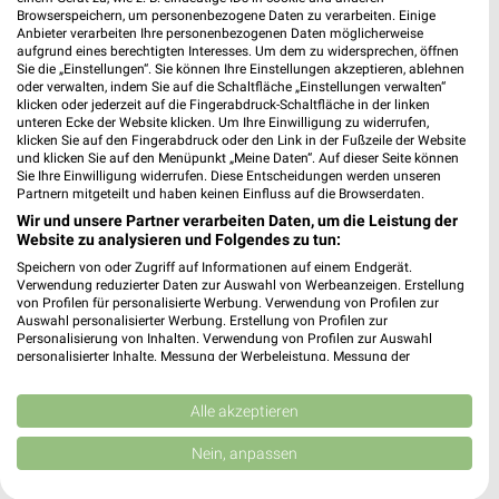
Browserspeichern, um personenbezogene Daten zu verarbeiten. Einige
Anbieter verarbeiten Ihre personenbezogenen Daten möglicherweise
aufgrund eines berechtigten Interesses. Um dem zu widersprechen, öffnen
Sie die „Einstellungen“. Sie können Ihre Einstellungen akzeptieren, ablehnen
oder verwalten, indem Sie auf die Schaltfläche „Einstellungen verwalten“
klicken oder jederzeit auf die Fingerabdruck-Schaltfläche in der linken
unteren Ecke der Website klicken. Um Ihre Einwilligung zu widerrufen,
klicken Sie auf den Fingerabdruck oder den Link in der Fußzeile der Website
und klicken Sie auf den Menüpunkt „Meine Daten“. Auf dieser Seite können
Sie Ihre Einwilligung widerrufen. Diese Entscheidungen werden unseren
Partnern mitgeteilt und haben keinen Einfluss auf die Browserdaten.
Wir und unsere Partner verarbeiten Daten, um die Leistung der
Website zu analysieren und Folgendes zu tun:
Speichern von oder Zugriff auf Informationen auf einem Endgerät.
Verwendung reduzierter Daten zur Auswahl von Werbeanzeigen. Erstellung
von Profilen für personalisierte Werbung. Verwendung von Profilen zur
Tedi
Auswahl personalisierter Werbung. Erstellung von Profilen zur
Donatusstr. 6
Personalisierung von Inhalten. Verwendung von Profilen zur Auswahl
❯
personalisierter Inhalte. Messung der Werbeleistung. Messung der
54411 Hermeskeil
Performance von Inhalten. Analyse von Zielgruppen durch Statistiken oder
Kombinationen von Daten aus verschiedenen Quellen. Entwicklung und
551,80 km
Verbesserung der Angebote. Verwendung reduzierter Daten zur Auswahl
Alle akzeptieren
von Inhalten.
Daten können außerhalb der Europäischen Union weitergegeben und in die
Nein, anpassen
TEDi Angebote in Oberthal
USA gesendet werden.
Oberthal, Deutschland
Ihre Einwilligung und die cookie Richtlinie gelten ausschließlich für diese