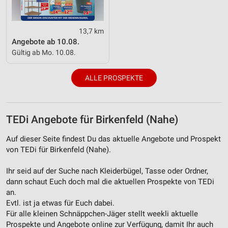
Messung der Werbeleistung
Messung der Performance von Inhalten
13,7 km
Angebote ab 10.08.
Analyse von Zielgruppen durch Statistiken oder
Gültig ab Mo. 10.08.
Kombinationen von Daten aus verschiedenen
Quellen
ALLE PROSPEKTE
Entwicklung und Verbesserung der Angebote
Verwendung reduzierter Daten zur Auswahl von
Inhalten
TEDi Angebote für Birkenfeld (Nahe)
IAB-Besonderheiten:
Auf dieser Seite findest Du das aktuelle Angebote und Prospekt
Verwendung genauer Standortdaten
von TEDi für Birkenfeld (Nahe).
Geräte anhand von aktiv angeforderten
Ihr seid auf der Suche nach Kleiderbügel, Tasse oder Ordner,
Informationen identifizieren
dann schaut Euch doch mal die aktuellen Prospekte von TEDi
an.
Nicht-IAB-Verarbeitungszwecke:
Evtl. ist ja etwas für Euch dabei.
Notwendig
Für alle kleinen Schnäppchen-Jäger stellt weekli aktuelle
Prospekte und Angebote online zur Verfügung, damit Ihr auch