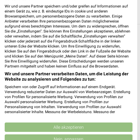
Wir und unsere Partner speichern und/oder greifen auf Informationen auf
einem Gerät zu, wie z. B. eindeutige IDs in cookie und anderen
Browserspeichern, um personenbezogene Daten zu verarbeiten. Einige
Anbieter verarbeiten Ihre personenbezogenen Daten möglicherweise
aufgrund eines berechtigten Interesses. Um dem zu widersprechen, öffnen
Sie die „Einstellungen“. Sie können Ihre Einstellungen akzeptieren, ablehnen
Weitere EDEKA Geschäfte mit Angeboten in
oder verwalten, indem Sie auf die Schaltfläche „Einstellungen verwalten“
klicken oder jederzeit auf die Fingerabdruck-Schaltfläche in der linken
und um Binz (Ostseebad)
unteren Ecke der Website klicken. Um Ihre Einwilligung zu widerrufen,
klicken Sie auf den Fingerabdruck oder den Link in der Fußzeile der Website
und klicken Sie auf den Menüpunkt „Meine Daten“. Auf dieser Seite können
5 Geschäfte und Orte
Sie Ihre Einwilligung widerrufen. Diese Entscheidungen werden unseren
Partnern mitgeteilt und haben keinen Einfluss auf die Browserdaten.
EDEKA Lübke
Wir und unsere Partner verarbeiten Daten, um die Leistung der
Website zu analysieren und Folgendes zu tun:
Dünenstr. 57
❯
Speichern von oder Zugriff auf Informationen auf einem Endgerät.
18609 Ostseebad Binz
Verwendung reduzierter Daten zur Auswahl von Werbeanzeigen. Erstellung
von Profilen für personalisierte Werbung. Verwendung von Profilen zur
210,48 km
Auswahl personalisierter Werbung. Erstellung von Profilen zur
Personalisierung von Inhalten. Verwendung von Profilen zur Auswahl
personalisierter Inhalte. Messung der Werbeleistung. Messung der
EDEKA Krüger
Performance von Inhalten. Analyse von Zielgruppen durch Statistiken oder
Kombinationen von Daten aus verschiedenen Quellen. Entwicklung und
Vierte Straße 2
❯
Verbesserung der Angebote. Verwendung reduzierter Daten zur Auswahl
Alle akzeptieren
18609 Binz OT Prora
von Inhalten.
Daten können außerhalb der Europäischen Union weitergegeben und in die
Nein, anpassen
214,06 km