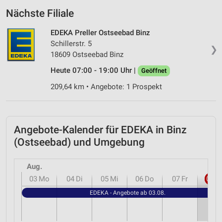
Nächste Filiale
EDEKA Preller Ostseebad Binz
Schillerstr. 5
❯
18609 Ostseebad Binz
Heute 07:00 - 19:00 Uhr |
Geöffnet
209,64 km • Angebote: 1 Prospekt
Angebote-Kalender für EDEKA in Binz
(Ostseebad) und Umgebung
Aug.
03
Mo
04
Di
05
Mi
06
Do
07
Fr
08
S
EDEKA - Angebote ab 03.08.