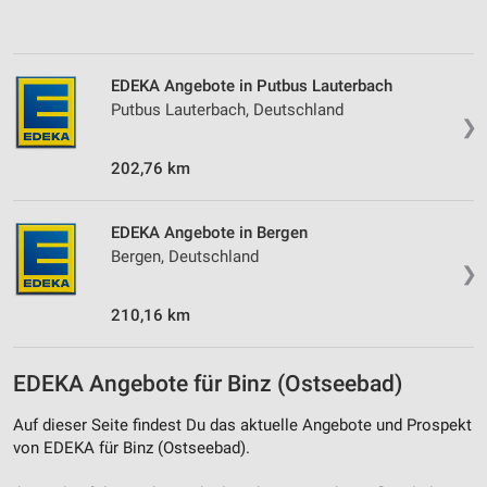
personalisierter Inhalte
Messung der Werbeleistung
EDEKA Angebote in Putbus Lauterbach
Messung der Performance von Inhalten
Putbus Lauterbach, Deutschland
❯
Analyse von Zielgruppen durch Statistiken oder
Kombinationen von Daten aus verschiedenen
202,76 km
Quellen
Entwicklung und Verbesserung der Angebote
EDEKA Angebote in Bergen
Bergen, Deutschland
Verwendung reduzierter Daten zur Auswahl von
❯
Inhalten
210,16 km
IAB-Besonderheiten:
Verwendung genauer Standortdaten
EDEKA Angebote für Binz (Ostseebad)
Geräte anhand von aktiv angeforderten
Informationen identifizieren
Auf dieser Seite findest Du das aktuelle Angebote und Prospekt
von EDEKA für Binz (Ostseebad).
Nicht-IAB-Verarbeitungszwecke: