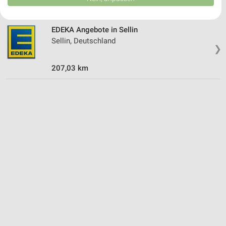
USA gesendet werden.
Ihre Einwilligung und die cookie Richtlinie gelten ausschließlich für diese
Website/App.
EDEKA Angebote in Sellin
Partnerliste anzeigen (1 IAB-Anbieter)
Sellin, Deutschland
❯
Wir nutzen Ihre Daten für folgende Zwecke:
IAB-Verarbeitungszwecke:
207,03 km
Speichern von oder Zugriff auf Informationen
auf einem Endgerät
Verwendung reduzierter Daten zur Auswahl von
Werbeanzeigen
Erstellung von Profilen für personalisierte
Werbung
Verwendung von Profilen zur Auswahl
personalisierter Werbung
Erstellung von Profilen zur Personalisierung
von Inhalten
Verwendung von Profilen zur Auswahl