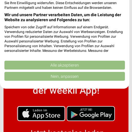
Sie Ihre Einwilligung widerrufen. Diese Entscheidungen werden unseren
Partnern mitgeteilt und haben keinen Einfluss auf die Browserdaten.
Wir und unsere Partner verarbeiten Daten, um die Leistung der
INTERSPORT Prospekte, Angebote & Aktionen
Website zu analysieren und Folgendes zu tun:
für Fellbach
Speichern von oder Zugriff auf Informationen auf einem Endgerät.
Verwendung reduzierter Daten zur Auswahl von Werbeanzeigen. Erstellung
von Profilen für personalisierte Werbung. Verwendung von Profilen zur
Auswahl personalisierter Werbung. Erstellung von Profilen zur
Personalisierung von Inhalten. Verwendung von Profilen zur Auswahl
personalisierter Inhalte. Messung der Werbeleistung. Messung der
Performance von Inhalten. Analyse von Zielgruppen durch Statistiken oder
Kombinationen von Daten aus verschiedenen Quellen. Entwicklung und
Verbesserung der Angebote. Verwendung reduzierter Daten zur Auswahl
Alle akzeptieren
von Inhalten.
Noch mehr Angebote in
Daten können außerhalb der Europäischen Union weitergegeben und in die
Nein, anpassen
USA gesendet werden.
Ihre Einwilligung und die cookie Richtlinie gelten ausschließlich für diese
der weekli App!
Website/App.
Partnerliste anzeigen (1 IAB-Anbieter)
Wir nutzen Ihre Daten für folgende Zwecke:
IAB-Verarbeitungszwecke:
Speichern von oder Zugriff auf Informationen
auf einem Endgerät