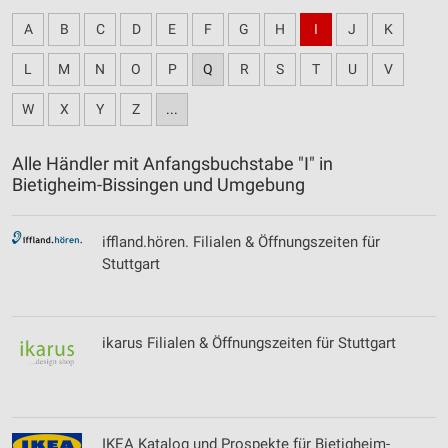
A
B
C
D
E
F
G
H
I
J
K
L
M
N
O
P
Q
R
S
T
U
V
W
X
Y
Z
...
Alle Händler mit Anfangsbuchstabe "I" in
Bietigheim-Bissingen und Umgebung
iffland.hören. Filialen & Öffnungszeiten für
Stuttgart
ikarus Filialen & Öffnungszeiten für Stuttgart
IKEA Katalog und Prospekte für Bietigheim-