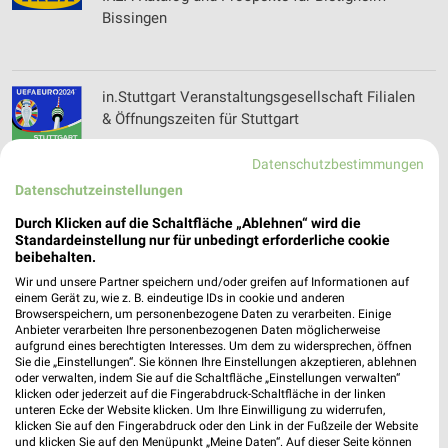
Bissingen
in.Stuttgart Veranstaltungsgesellschaft Filialen
& Öffnungszeiten für Stuttgart
Datenschutzbestimmungen
Datenschutzeinstellungen
Initiative RadKULTUR Filialen & Öffnungszeiten
für Stutt­gart
Durch Klicken auf die Schaltfläche „Ablehnen“ wird die
Standardeinstellung nur für unbedingt erforderliche cookie
beibehalten.
Wir und unsere Partner speichern und/oder greifen auf Informationen auf
Instone Real Estate Development GmbH Filialen
einem Gerät zu, wie z. B. eindeutige IDs in cookie und anderen
Browserspeichern, um personenbezogene Daten zu verarbeiten. Einige
& Öffnungszeiten für Stuttgart
Anbieter verarbeiten Ihre personenbezogenen Daten möglicherweise
aufgrund eines berechtigten Interesses. Um dem zu widersprechen, öffnen
Sie die „Einstellungen“. Sie können Ihre Einstellungen akzeptieren, ablehnen
oder verwalten, indem Sie auf die Schaltfläche „Einstellungen verwalten“
klicken oder jederzeit auf die Fingerabdruck-Schaltfläche in der linken
Intep Teppich Katalog und Prospekte für
unteren Ecke der Website klicken. Um Ihre Einwilligung zu widerrufen,
Fildersatdt
klicken Sie auf den Fingerabdruck oder den Link in der Fußzeile der Website
und klicken Sie auf den Menüpunkt „Meine Daten“. Auf dieser Seite können