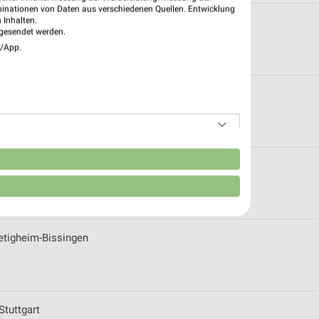
binationen von Daten aus verschiedenen Quellen. Entwicklung
 Inhalten.
Leingarten
gesendet werden.
e/App.
gheim-Bissingen
n
tuttgart
tigheim-Bissingen
Stuttgart