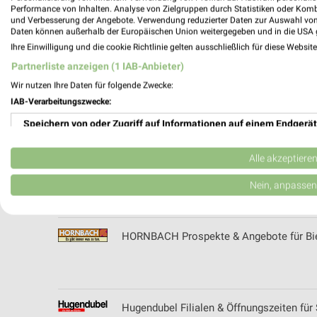
Performance von Inhalten. Analyse von Zielgruppen durch Statistiken oder Kom
und Verbesserung der Angebote. Verwendung reduzierter Daten zur Auswahl von
Holz-Hauff Filialen & Öffnungszeiten für 
Daten können außerhalb der Europäischen Union weitergegeben und in die USA 
Ihre Einwilligung und die cookie Richtlinie gelten ausschließlich für diese Websit
Partnerliste anzeigen (1 IAB-Anbieter)
Wir nutzen Ihre Daten für folgende Zwecke:
HolzLand Prospekte & Angebote für Bieti
IAB-Verarbeitungszwecke:
Speichern von oder Zugriff auf Informationen auf einem Endgerät
Verwendung reduzierter Daten zur Auswahl von Werbeanzeigen
Alle akzeptiere
Holz Ulrich Filialen & Öffnungszeiten für S
Erstellung von Profilen für personalisierte Werbung
Nein, anpassen
Verwendung von Profilen zur Auswahl personalisierter Werbung
HORNBACH Prospekte & Angebote für Bie
Erstellung von Profilen zur Personalisierung von Inhalten
Verwendung von Profilen zur Auswahl personalisierter Inhalte
Messung der Werbeleistung
Hugendubel Filialen & Öffnungszeiten für 