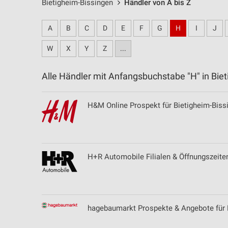
Bietigheim-Bissingen
Händler von A bis Z
A
B
C
D
E
F
G
H
I
J
W
X
Y
Z
...
Alle Händler mit Anfangsbuchstabe "H" in Bi
H&M Online Prospekt für Bietigheim-Biss
H+R Automobile Filialen & Öffnungszeite
hagebaumarkt Prospekte & Angebote für 