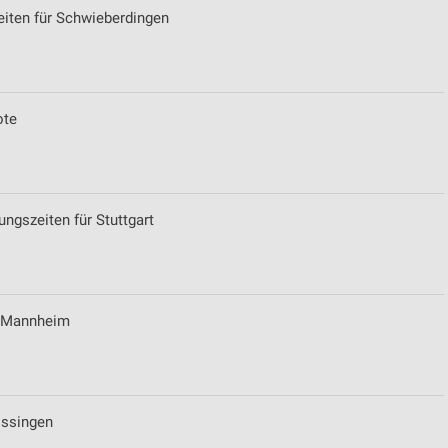
eiten für Schwieberdingen
ote
gszeiten für Stuttgart
ür Mannheim
issingen