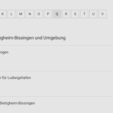
K
L
M
N
O
P
Q
R
S
T
U
V
etigheim-Bissingen und Umgebung
ingen
n für Ludwigshafen
Bietigheim-Bissingen