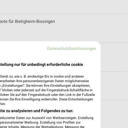
e für Bietigheim-Bissingen
Datenschutzbestimmungen
zeiten für Eisingen
tellung nur für unbedingt erforderliche cookie
erät zu, wie z. B. eindeutige IDs in cookie und anderen
en für Stuttgart-Feuerbach
verarbeiten Ihre personenbezogenen Daten möglicherweise
„Einstellungen“. Sie können Ihre Einstellungen akzeptieren,
 klicken oder jederzeit auf die Fingerabdruck-Schaltfläche in
klicken Sie auf den Fingerabdruck oder den Link in der Fußzeile
önnen Sie Ihre Einwilligung widerrufen. Diese Entscheidungen
ten.
etigheim-Bissingen
ite zu analysieren und Folgendes zu tun:
reduzierter Daten zur Auswahl von Werbeanzeigen. Erstellung
ersonalisierter Werbung. Erstellung von Profilen zur
ierter Inhalte. Messung der Werbeleistung. Messung der