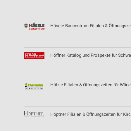
Messung der Performance von Inhalten
Analyse von Zielgruppen durch Statistiken oder Kombinationen 
Quellen
Häsele Baucentrum Filialen & Öffnungsze
Entwicklung und Verbesserung der Angebote
Verwendung reduzierter Daten zur Auswahl von Inhalten
IAB-Besonderheiten:
Höffner Katalog und Prospekte für Schwe
Verwendung genauer Standortdaten
Geräte anhand von aktiv angeforderten Informationen identifizie
Hölzle Filialen & Öffnungszeiten für Wür
Nicht-IAB-Verarbeitungszwecke:
Notwendig
Performance
Höptner Filialen & Öffnungszeiten für Kir
Funktional
Werbung