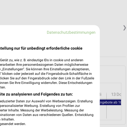
❯
Datenschutzbestimmungen
tellung nur für unbedingt erforderliche cookie
erät zu, wie z. B. eindeutige IDs in cookie und anderen
verarbeiten Ihre personenbezogenen Daten möglicherweise
„Einstellungen“. Sie können Ihre Einstellungen akzeptieren,
lefeld und Umgebung
 klicken oder jederzeit auf die Fingerabdruck-Schaltfläche in
klicken Sie auf den Fingerabdruck oder den Link in der Fußzeile
önnen Sie Ihre Einwilligung widerrufen. Diese Entscheidungen
ten.
ite zu analysieren und Folgendes zu tun:
r
08
Sa
09
So
10
Mo
11
Di
12
Mi
13
Do
reduzierter Daten zur Auswahl von Werbeanzeigen. Erstellung
famila - Angebote ab 10.08
ersonalisierter Werbung. Erstellung von Profilen zur
ierter Inhalte. Messung der Werbeleistung. Messung der
binationen von Daten aus verschiedenen Quellen. Entwicklung
 Inhalten.
gesendet werden.