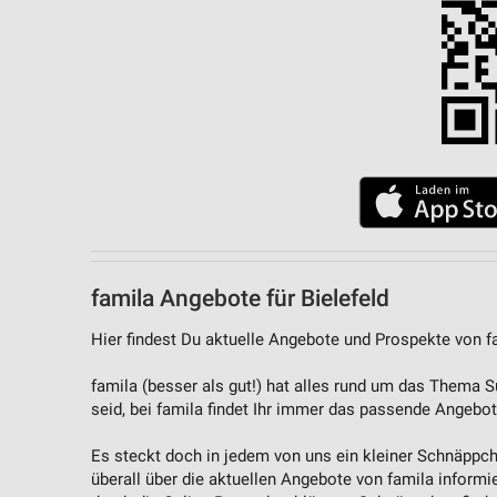
Quellen
Entwicklung und Verbesserung der Angebote
Verwendung reduzierter Daten zur Auswahl von Inhalten
IAB-Besonderheiten:
Verwendung genauer Standortdaten
Geräte anhand von aktiv angeforderten Informationen identifizie
Nicht-IAB-Verarbeitungszwecke:
famila Angebote für Bielefeld
Notwendig
Hier findest Du aktuelle Angebote und Prospekte von f
Performance
famila (besser als gut!) hat alles rund um das Thema S
Funktional
seid, bei famila findet Ihr immer das passende Angebot
Werbung
Es steckt doch in jedem von uns ein kleiner Schnäppch
überall über die aktuellen Angebote von famila informie