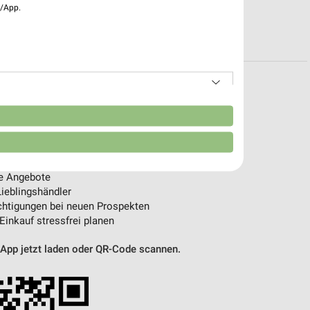
e/App.
R PROSPEKTE
n
pekte & Angebote App
– mit der kostenlosen weekli App für iOS & Android.
e Angebote
ieblingshändler
htigungen bei neuen Prospekten
 Einkauf stressfrei planen
 App jetzt laden oder QR-Code scannen.
von Daten aus verschiedenen