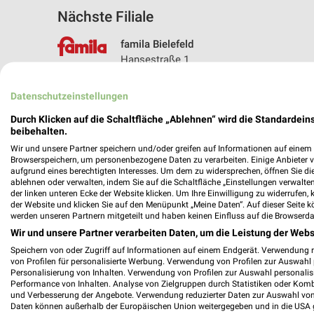
Nächste Filiale
famila Bielefeld
Hansestraße 1
33689 Bielefeld
Datenschutzeinstellungen
Heute
geschlossen
Durch Klicken auf die Schaltfläche „Ablehnen“ wird die Standardeins
335,13 km • Angebote: 2 Prospekte
beibehalten.
Wir und unsere Partner speichern und/oder greifen auf Informationen auf einem G
Browserspeichern, um personenbezogene Daten zu verarbeiten. Einige Anbieter 
aufgrund eines berechtigten Interesses. Um dem zu widersprechen, öffnen Sie die 
Angebote-Kalender für famila in Bie
ablehnen oder verwalten, indem Sie auf die Schaltfläche „Einstellungen verwalten“
der linken unteren Ecke der Website klicken. Um Ihre Einwilligung zu widerrufen, 
der Website und klicken Sie auf den Menüpunkt „Meine Daten“. Auf dieser Seite k
Aug.
werden unseren Partnern mitgeteilt und haben keinen Einfluss auf die Browserda
Wir und unsere Partner verarbeiten Daten, um die Leistung der Webs
03
Mo
04
Di
05
Mi
06
Do
07
F
Speichern von oder Zugriff auf Informationen auf einem Endgerät. Verwendung 
von Profilen für personalisierte Werbung. Verwendung von Profilen zur Auswahl p
Personalisierung von Inhalten. Verwendung von Profilen zur Auswahl personalis
Performance von Inhalten. Analyse von Zielgruppen durch Statistiken oder Kom
und Verbesserung der Angebote. Verwendung reduzierter Daten zur Auswahl von
Daten können außerhalb der Europäischen Union weitergegeben und in die USA 