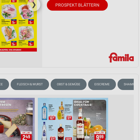
❯
PROSPEKT BLÄTTERN
EE
FLEISCH & WURST
OBST & GEMÜSE
EISCREME
SHAMPOO 