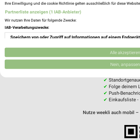
Ihre Einwilligung und die cookie Richtlinie gelten ausschließlich für diese Websit
Partnerliste anzeigen (1 IAB-Anbieter)
MEH
Wir nutzen Ihre Daten für folgende Zwecke:
IAB-Verarbeitungszwecke:
Speichern von oder Zugriff auf Informationen auf einem Endgerät
Verwendung reduzierter Daten zur Auswahl von Werbeanzeigen
Alle akzeptiere
weekli - Pros
Erstellung von Profilen für personalisierte Werbung
Nein, anpassen
Alle famila Angebote immer griffbereit 
Verwendung von Profilen zur Auswahl personalisierter Werbung
✔
Standortgenau
✔
Folge deinem L
Erstellung von Profilen zur Personalisierung von Inhalten
✔
Push-Benachric
✔
Einkaufsliste -
Verwendung von Profilen zur Auswahl personalisierter Inhalte
Nutze weekli auch mobil –
Messung der Werbeleistung
Messung der Performance von Inhalten
Analyse von Zielgruppen durch Statistiken oder Kombinationen 