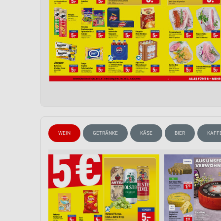
WEIN
GETRÄNKE
KÄSE
BIER
KAFF