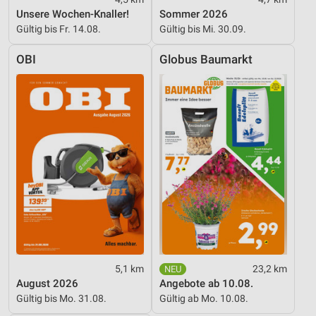
personalisierter Werbung
Unsere Wochen-Knaller!
Sommer 2026
Gültig bis Fr. 14.08.
Gültig bis Mi. 30.09.
Erstellung von Profilen zur Personalisierung
von Inhalten
OBI
Globus Baumarkt
Verwendung von Profilen zur Auswahl
personalisierter Inhalte
Messung der Werbeleistung
Messung der Performance von Inhalten
Analyse von Zielgruppen durch Statistiken oder
Kombinationen von Daten aus verschiedenen
Quellen
Entwicklung und Verbesserung der Angebote
Verwendung reduzierter Daten zur Auswahl von
Inhalten
5,1 km
23,2 km
August 2026
Angebote ab 10.08.
IAB-Besonderheiten:
Gültig bis Mo. 31.08.
Gültig ab Mo. 10.08.
Verwendung genauer Standortdaten