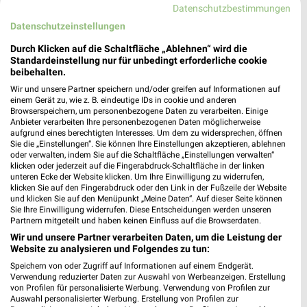
Datenschutzbestimmungen
Datenschutzeinstellungen
Durch Klicken auf die Schaltfläche „Ablehnen“ wird die
Standardeinstellung nur für unbedingt erforderliche cookie
beibehalten.
5,9 km
4,5 km
Wir und unsere Partner speichern und/oder greifen auf Informationen auf
einem Gerät zu, wie z. B. eindeutige IDs in cookie und anderen
Angebote ab 08.08.
...da, wo Gutes einfach günstiger ist!
Browserspeichern, um personenbezogene Daten zu verarbeiten. Einige
Gültig bis Fr. 14.08.
Gültig ab Sa. 15.08.
Anbieter verarbeiten Ihre personenbezogenen Daten möglicherweise
aufgrund eines berechtigten Interesses. Um dem zu widersprechen, öffnen
Sie die „Einstellungen“. Sie können Ihre Einstellungen akzeptieren, ablehnen
BAUHAUS
B1 Discount Baumarkt
oder verwalten, indem Sie auf die Schaltfläche „Einstellungen verwalten“
klicken oder jederzeit auf die Fingerabdruck-Schaltfläche in der linken
unteren Ecke der Website klicken. Um Ihre Einwilligung zu widerrufen,
klicken Sie auf den Fingerabdruck oder den Link in der Fußzeile der Website
und klicken Sie auf den Menüpunkt „Meine Daten“. Auf dieser Seite können
Sie Ihre Einwilligung widerrufen. Diese Entscheidungen werden unseren
Partnern mitgeteilt und haben keinen Einfluss auf die Browserdaten.
Wir und unsere Partner verarbeiten Daten, um die Leistung der
Website zu analysieren und Folgendes zu tun:
Speichern von oder Zugriff auf Informationen auf einem Endgerät.
Verwendung reduzierter Daten zur Auswahl von Werbeanzeigen. Erstellung
von Profilen für personalisierte Werbung. Verwendung von Profilen zur
Auswahl personalisierter Werbung. Erstellung von Profilen zur