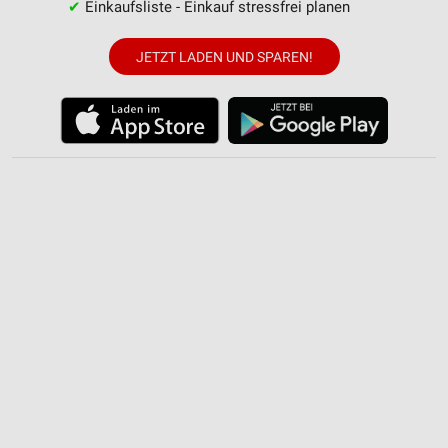
Wir nutzen Ihre Daten für folgende Zwecke:
✔
Einkaufsliste - Einkauf stressfrei planen
IAB-Verarbeitungszwecke:
Speichern von oder Zugriff auf Informationen
JETZT LADEN UND SPAREN!
auf einem Endgerät
Verwendung reduzierter Daten zur Auswahl von
Werbeanzeigen
Erstellung von Profilen für personalisierte
Werbung
Verwendung von Profilen zur Auswahl
personalisierter Werbung
Erstellung von Profilen zur Personalisierung
von Inhalten
Verwendung von Profilen zur Auswahl
personalisierter Inhalte
Messung der Werbeleistung
Messung der Performance von Inhalten