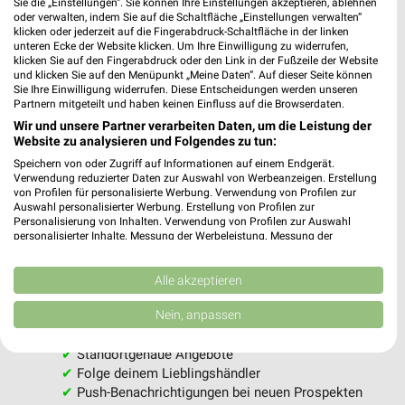
Sie die „Einstellungen“. Sie können Ihre Einstellungen akzeptieren, ablehnen
oder verwalten, indem Sie auf die Schaltfläche „Einstellungen verwalten“
klicken oder jederzeit auf die Fingerabdruck-Schaltfläche in der linken
unteren Ecke der Website klicken. Um Ihre Einwilligung zu widerrufen,
klicken Sie auf den Fingerabdruck oder den Link in der Fußzeile der Website
und klicken Sie auf den Menüpunkt „Meine Daten“. Auf dieser Seite können
Sie Ihre Einwilligung widerrufen. Diese Entscheidungen werden unseren
Partnern mitgeteilt und haben keinen Einfluss auf die Browserdaten.
Wir und unsere Partner verarbeiten Daten, um die Leistung der
MEHR PROSPEKTE
Website zu analysieren und Folgendes zu tun:
Speichern von oder Zugriff auf Informationen auf einem Endgerät.
Verwendung reduzierter Daten zur Auswahl von Werbeanzeigen. Erstellung
von Profilen für personalisierte Werbung. Verwendung von Profilen zur
Auswahl personalisierter Werbung. Erstellung von Profilen zur
Personalisierung von Inhalten. Verwendung von Profilen zur Auswahl
personalisierter Inhalte. Messung der Werbeleistung. Messung der
Performance von Inhalten. Analyse von Zielgruppen durch Statistiken oder
weekli - Prospekte & Angebote App
Kombinationen von Daten aus verschiedenen Quellen. Entwicklung und
Verbesserung der Angebote. Verwendung reduzierter Daten zur Auswahl
Alle akzeptieren
von Inhalten.
Alle REWE Angebote immer griffbereit – mit der kostenlosen
Daten können außerhalb der Europäischen Union weitergegeben und in die
Nein, anpassen
weekli App für iOS & Android.
USA gesendet werden.
Ihre Einwilligung und die cookie Richtlinie gelten ausschließlich für diese
✔
Standortgenaue Angebote
Website/App.
✔
Folge deinem Lieblingshändler
Partnerliste anzeigen (1 IAB-Anbieter)
✔
Push-Benachrichtigungen bei neuen Prospekten