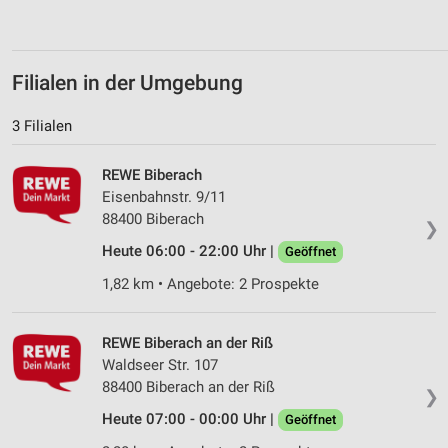
Analyse von Zielgruppen durch Statistiken oder
Kombinationen von Daten aus verschiedenen
Quellen
Filialen in der Umgebung
Entwicklung und Verbesserung der Angebote
3 Filialen
Verwendung reduzierter Daten zur Auswahl von
Inhalten
REWE Biberach
Eisenbahnstr. 9/11
IAB-Besonderheiten:
88400 Biberach
❯
Verwendung genauer Standortdaten
Heute 06:00 - 22:00 Uhr |
Geöffnet
Geräte anhand von aktiv angeforderten
1,82 km • Angebote: 2 Prospekte
Informationen identifizieren
Nicht-IAB-Verarbeitungszwecke:
REWE Biberach an der Riß
Notwendig
Waldseer Str. 107
88400 Biberach an der Riß
❯
Performance
Heute 07:00 - 00:00 Uhr |
Geöffnet
Funktional