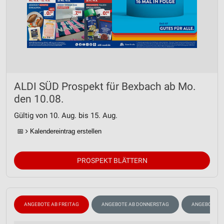
ALDI SÜD Prospekt für Bexbach ab Mo.
den 10.08.
Gültig von 10. Aug. bis 15. Aug.
📅
Kalendereintrag erstellen
PROSPEKT BLÄTTERN
ANGEBOTE AB FREITAG
ANGEBOTE AB DONNERSTAG
ANGEBOTE A