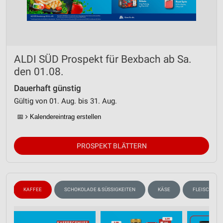
ALDI SÜD Prospekt für Bexbach ab Sa.
den 01.08.
Dauerhaft günstig
Gültig von 01. Aug. bis 31. Aug.
📅
Kalendereintrag erstellen
PROSPEKT BLÄTTERN
N
KAFFEE
SCHOKOLADE & SÜSSIGKEITEN
KÄSE
FLEISCH & W