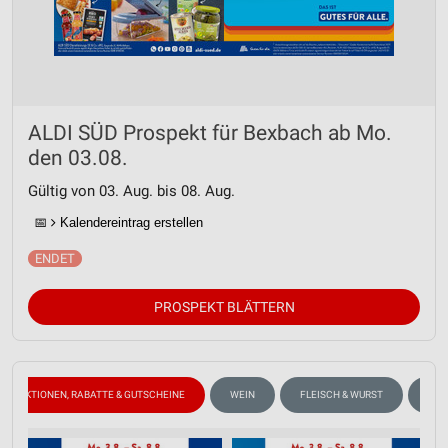
ALDI SÜD Prospekt für Bexbach ab Mo.
den 03.08.
Gültig von 03. Aug. bis 08. Aug.
📅
Kalendereintrag erstellen
PROSPEKT BLÄTTERN
AKTIONEN, RABATTE & GUTSCHEINE
WEIN
FLEISCH & WURST
OBS