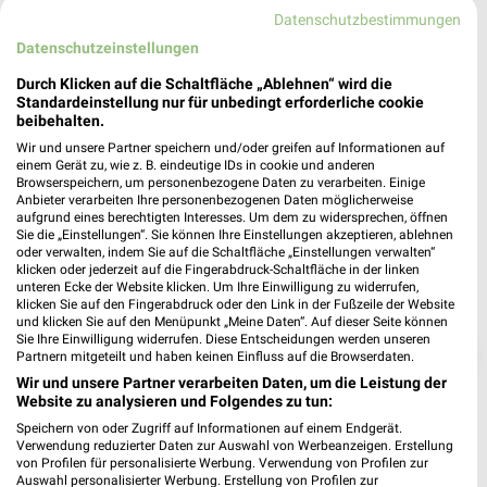
❯
66450 Bexbach
Datenschutzbestimmungen
Datenschutzeinstellungen
Heute 07:00 - 20:00 Uhr |
Geöffnet
Durch Klicken auf die Schaltfläche „Ablehnen“ wird die
555,56 km • Angebote: 6 Prospekte
Standardeinstellung nur für unbedingt erforderliche cookie
beibehalten.
Wir und unsere Partner speichern und/oder greifen auf Informationen auf
einem Gerät zu, wie z. B. eindeutige IDs in cookie und anderen
Browserspeichern, um personenbezogene Daten zu verarbeiten. Einige
Anbieter verarbeiten Ihre personenbezogenen Daten möglicherweise
aufgrund eines berechtigten Interesses. Um dem zu widersprechen, öffnen
Sie die „Einstellungen“. Sie können Ihre Einstellungen akzeptieren, ablehnen
oder verwalten, indem Sie auf die Schaltfläche „Einstellungen verwalten“
klicken oder jederzeit auf die Fingerabdruck-Schaltfläche in der linken
unteren Ecke der Website klicken. Um Ihre Einwilligung zu widerrufen,
klicken Sie auf den Fingerabdruck oder den Link in der Fußzeile der Website
und klicken Sie auf den Menüpunkt „Meine Daten“. Auf dieser Seite können
Sie Ihre Einwilligung widerrufen. Diese Entscheidungen werden unseren
❯
Partnern mitgeteilt und haben keinen Einfluss auf die Browserdaten.
Wir und unsere Partner verarbeiten Daten, um die Leistung der
Website zu analysieren und Folgendes zu tun:
Speichern von oder Zugriff auf Informationen auf einem Endgerät.
Verwendung reduzierter Daten zur Auswahl von Werbeanzeigen. Erstellung
von Profilen für personalisierte Werbung. Verwendung von Profilen zur
Auswahl personalisierter Werbung. Erstellung von Profilen zur