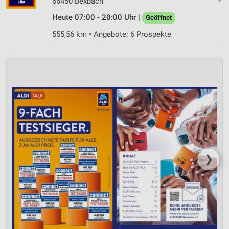
66450 Bexbach
Heute 07:00 - 20:00 Uhr |
Geöffnet
Geräte anhand von aktiv angeforderten
Informationen identifizieren
555,56 km • Angebote: 6 Prospekte
Nicht-IAB-Verarbeitungszwecke:
Notwendig
Performance
Funktional
Werbung
❯