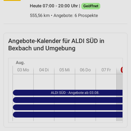
Heute 07:00 - 20:00 Uhr |
Geöffnet
555,56 km • Angebote: 6 Prospekte
Angebote-Kalender für ALDI SÜD in
Bexbach und Umgebung
Aug.
03
Mo
04
Di
05
Mi
06
Do
07
Fr
08
S
ALDI SÜD - Angebote ab 03.08.