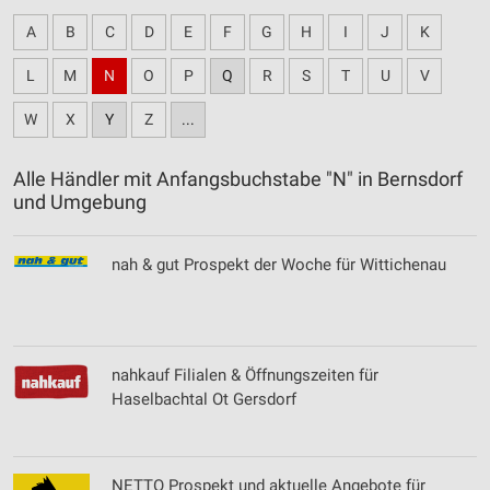
A
B
C
D
E
F
G
H
I
J
K
L
M
N
O
P
Q
R
S
T
U
V
W
X
Y
Z
...
Alle Händler mit Anfangsbuchstabe "N" in Bernsdorf
und Umgebung
nah & gut Prospekt der Woche für Wittichenau
nahkauf Filialen & Öffnungszeiten für
Haselbachtal Ot Gersdorf
NETTO Prospekt und aktuelle Angebote für