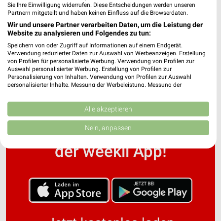
Sie Ihre Einwilligung widerrufen. Diese Entscheidungen werden unseren
Partnern mitgeteilt und haben keinen Einfluss auf die Browserdaten.
Wir und unsere Partner verarbeiten Daten, um die Leistung der
NORMA Prospekt und aktuelle Angebote für
Website zu analysieren und Folgendes zu tun:
Kamenz
Speichern von oder Zugriff auf Informationen auf einem Endgerät.
Verwendung reduzierter Daten zur Auswahl von Werbeanzeigen. Erstellung
von Profilen für personalisierte Werbung. Verwendung von Profilen zur
Auswahl personalisierter Werbung. Erstellung von Profilen zur
Personalisierung von Inhalten. Verwendung von Profilen zur Auswahl
personalisierter Inhalte. Messung der Werbeleistung. Messung der
Performance von Inhalten. Analyse von Zielgruppen durch Statistiken oder
Kombinationen von Daten aus verschiedenen Quellen. Entwicklung und
Verbesserung der Angebote. Verwendung reduzierter Daten zur Auswahl
Alle akzeptieren
von Inhalten.
Noch mehr Angebote in
Daten können außerhalb der Europäischen Union weitergegeben und in die
Nein, anpassen
USA gesendet werden.
Ihre Einwilligung und die cookie Richtlinie gelten ausschließlich für diese
der weekli App!
Website/App.
Partnerliste anzeigen (1 IAB-Anbieter)
Wir nutzen Ihre Daten für folgende Zwecke:
IAB-Verarbeitungszwecke:
Speichern von oder Zugriff auf Informationen
auf einem Endgerät