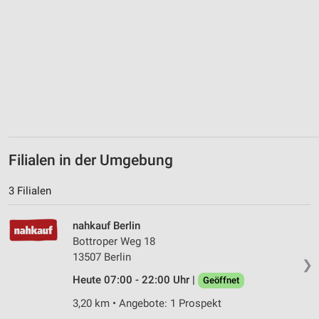
Erstellung von Profilen zur Personalisierung
von Inhalten
Verwendung von Profilen zur Auswahl
personalisierter Inhalte
Messung der Werbeleistung
Messung der Performance von Inhalten
Analyse von Zielgruppen durch Statistiken oder
Filialen in der Umgebung
Kombinationen von Daten aus verschiedenen
Quellen
3 Filialen
Entwicklung und Verbesserung der Angebote
nahkauf Berlin
Verwendung reduzierter Daten zur Auswahl von
Bottroper Weg 18
Inhalten
13507 Berlin
❯
IAB-Besonderheiten:
Heute 07:00 - 22:00 Uhr |
Geöffnet
Verwendung genauer Standortdaten
3,20 km • Angebote: 1 Prospekt