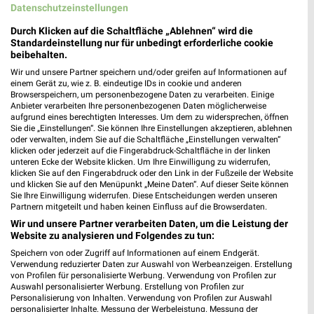
Datenschutzeinstellungen
Durch Klicken auf die Schaltfläche „Ablehnen“ wird die
Standardeinstellung nur für unbedingt erforderliche cookie
beibehalten.
Wir und unsere Partner speichern und/oder greifen auf Informationen auf
einem Gerät zu, wie z. B. eindeutige IDs in cookie und anderen
Browserspeichern, um personenbezogene Daten zu verarbeiten. Einige
Anbieter verarbeiten Ihre personenbezogenen Daten möglicherweise
aufgrund eines berechtigten Interesses. Um dem zu widersprechen, öffnen
Sie die „Einstellungen“. Sie können Ihre Einstellungen akzeptieren, ablehnen
oder verwalten, indem Sie auf die Schaltfläche „Einstellungen verwalten“
Jetzt alle "Blumen" Themen entdecken!
klicken oder jederzeit auf die Fingerabdruck-Schaltfläche in der linken
unteren Ecke der Website klicken. Um Ihre Einwilligung zu widerrufen,
klicken Sie auf den Fingerabdruck oder den Link in der Fußzeile der Website
und klicken Sie auf den Menüpunkt „Meine Daten“. Auf dieser Seite können
Sie Ihre Einwilligung widerrufen. Diese Entscheidungen werden unseren
Partnern mitgeteilt und haben keinen Einfluss auf die Browserdaten.
MEHR PROSPEKTE
Wir und unsere Partner verarbeiten Daten, um die Leistung der
Website zu analysieren und Folgendes zu tun:
Speichern von oder Zugriff auf Informationen auf einem Endgerät.
Verwendung reduzierter Daten zur Auswahl von Werbeanzeigen. Erstellung
von Profilen für personalisierte Werbung. Verwendung von Profilen zur
Auswahl personalisierter Werbung. Erstellung von Profilen zur
Personalisierung von Inhalten. Verwendung von Profilen zur Auswahl
weekli - Prospekte & Angebote App
personalisierter Inhalte. Messung der Werbeleistung. Messung der