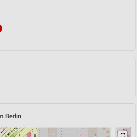
n Berlin
⛶