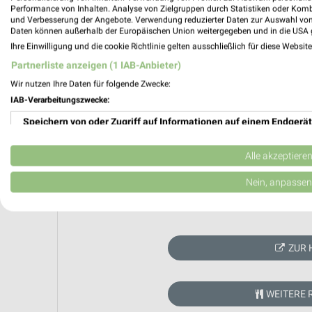
Performance von Inhalten. Analyse von Zielgruppen durch Statistiken oder Kom
und Verbesserung der Angebote. Verwendung reduzierter Daten zur Auswahl von
Daten können außerhalb der Europäischen Union weitergegeben und in die USA 
Ihre Einwilligung und die cookie Richtlinie gelten ausschließlich für diese Websit
Partnerliste anzeigen (1 IAB-Anbieter)
Wir nutzen Ihre Daten für folgende Zwecke:
IAB-Verarbeitungszwecke:
Speichern von oder Zugriff auf Informationen auf einem Endgerät
Verwendung reduzierter Daten zur Auswahl von Werbeanzeigen
Alle akzeptiere
Erstellung von Profilen für personalisierte Werbung
Nein, anpassen
Aktuell kein
Verwendung von Profilen zur Auswahl personalisierter Werbung
Erstellung von Profilen zur Personalisierung von Inhalten
ZUR 
Verwendung von Profilen zur Auswahl personalisierter Inhalte
Messung der Werbeleistung
WEITERE 