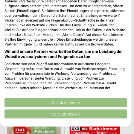
Anbieter verarbeiten Ihre personenbezogenen Daten möglicherweise
XXXLutz
Kaufland
aufgrund eines berechtigten Interesses. Um dem zu widersprechen, öffnen
Sie die „Einstellungen“. Sie können Ihre Einstellungen akzeptieren, ablehnen
oder verwalten, indem Sie auf die Schaltfläche „Einstellungen verwalten“
klicken oder jederzeit auf die Fingerabdruck-Schaltfläche in der linken
unteren Ecke der Website klicken. Um Ihre Einwilligung zu widerrufen,
klicken Sie auf den Fingerabdruck oder den Link in der Fußzeile der Website
und klicken Sie auf den Menüpunkt „Meine Daten“. Auf dieser Seite können
Sie Ihre Einwilligung widerrufen. Diese Entscheidungen werden unseren
Partnern mitgeteilt und haben keinen Einfluss auf die Browserdaten.
Wir und unsere Partner verarbeiten Daten, um die Leistung der
Website zu analysieren und Folgendes zu tun:
Speichern von oder Zugriff auf Informationen auf einem Endgerät.
Verwendung reduzierter Daten zur Auswahl von Werbeanzeigen. Erstellung
von Profilen für personalisierte Werbung. Verwendung von Profilen zur
Auswahl personalisierter Werbung. Erstellung von Profilen zur
Personalisierung von Inhalten. Verwendung von Profilen zur Auswahl
personalisierter Inhalte. Messung der Werbeleistung. Messung der
25,2 km
0,2 km
Performance von Inhalten. Analyse von Zielgruppen durch Statistiken oder
Wohnen Spezial
Angebote ab 06.08.
Kombinationen von Daten aus verschiedenen Quellen. Entwicklung und
Verbesserung der Angebote. Verwendung reduzierter Daten zur Auswahl
Alle akzeptieren
Gültig bis Fr. 14.08.
Gültig bis Mi. 12.08.
von Inhalten.
Daten können außerhalb der Europäischen Union weitergegeben und in die
Nein, anpassen
REWE
XXXLutz
USA gesendet werden.
Ihre Einwilligung und die cookie Richtlinie gelten ausschließlich für diese
Website/App.