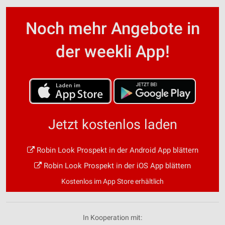
Noch mehr Angebote in
der weekli App!
Jetzt kostenlos laden
Robin Look Prospekt in der Android App blättern
Robin Look Prospekt in der iOS App blättern
Kostenlos im App Store erhältlich
In Kooperation mit: