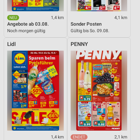
1,4 km
4,1 km
Angebote ab 03.08.
Sonder Posten
Noch morgen gültig
Gültig bis So. 09.08.
Lidl
PENNY
1,4 km
2,1 km