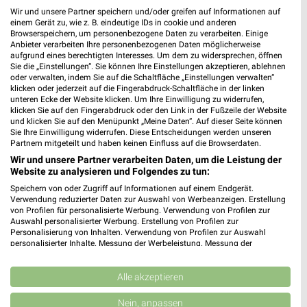
Wir und unsere Partner speichern und/oder greifen auf Informationen auf
einem Gerät zu, wie z. B. eindeutige IDs in cookie und anderen
3,9 km
25,2 km
Browserspeichern, um personenbezogene Daten zu verarbeiten. Einige
Anbieter verarbeiten Ihre personenbezogenen Daten möglicherweise
Angebote ab 01.08.
Dieter Knoll
aufgrund eines berechtigten Interesses. Um dem zu widersprechen, öffnen
Noch morgen gültig
Gültig bis Fr. 14.08.
Sie die „Einstellungen“. Sie können Ihre Einstellungen akzeptieren, ablehnen
oder verwalten, indem Sie auf die Schaltfläche „Einstellungen verwalten“
klicken oder jederzeit auf die Fingerabdruck-Schaltfläche in der linken
XXXLutz
Kaufland
unteren Ecke der Website klicken. Um Ihre Einwilligung zu widerrufen,
klicken Sie auf den Fingerabdruck oder den Link in der Fußzeile der Website
und klicken Sie auf den Menüpunkt „Meine Daten“. Auf dieser Seite können
Sie Ihre Einwilligung widerrufen. Diese Entscheidungen werden unseren
Partnern mitgeteilt und haben keinen Einfluss auf die Browserdaten.
Wir und unsere Partner verarbeiten Daten, um die Leistung der
Website zu analysieren und Folgendes zu tun:
Speichern von oder Zugriff auf Informationen auf einem Endgerät.
Verwendung reduzierter Daten zur Auswahl von Werbeanzeigen. Erstellung
von Profilen für personalisierte Werbung. Verwendung von Profilen zur
Auswahl personalisierter Werbung. Erstellung von Profilen zur
Personalisierung von Inhalten. Verwendung von Profilen zur Auswahl
personalisierter Inhalte. Messung der Werbeleistung. Messung der
Performance von Inhalten. Analyse von Zielgruppen durch Statistiken oder
Kombinationen von Daten aus verschiedenen Quellen. Entwicklung und
Verbesserung der Angebote. Verwendung reduzierter Daten zur Auswahl
Alle akzeptieren
von Inhalten.
25,2 km
0,2 km
Daten können außerhalb der Europäischen Union weitergegeben und in die
Nein, anpassen