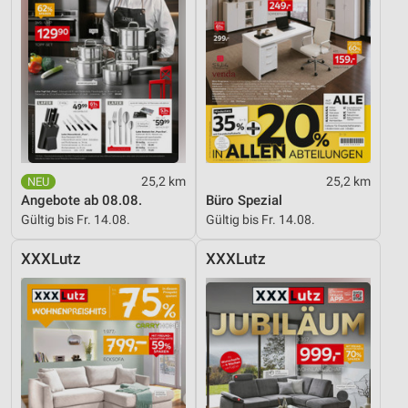
Verwendung reduzierter Daten zur Auswahl von
Inhalten
IAB-Besonderheiten:
Verwendung genauer Standortdaten
Geräte anhand von aktiv angeforderten
Informationen identifizieren
Nicht-IAB-Verarbeitungszwecke:
25,2 km
25,2 km
Notwendig
Angebote ab 08.08.
Büro Spezial
Gültig bis Fr. 14.08.
Gültig bis Fr. 14.08.
Performance
XXXLutz
XXXLutz
Funktional
Werbung