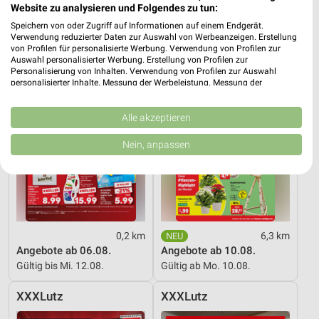
Website zu analysieren und Folgendes zu tun:
Kaufland
Thomas Philipps
Speichern von oder Zugriff auf Informationen auf einem Endgerät.
Verwendung reduzierter Daten zur Auswahl von Werbeanzeigen. Erstellung
von Profilen für personalisierte Werbung. Verwendung von Profilen zur
Auswahl personalisierter Werbung. Erstellung von Profilen zur
Personalisierung von Inhalten. Verwendung von Profilen zur Auswahl
personalisierter Inhalte. Messung der Werbeleistung. Messung der
Performance von Inhalten. Analyse von Zielgruppen durch Statistiken oder
Kombinationen von Daten aus verschiedenen Quellen. Entwicklung und
Verbesserung der Angebote. Verwendung reduzierter Daten zur Auswahl
Alle akzeptieren
von Inhalten.
Daten können außerhalb der Europäischen Union weitergegeben und in die
Nein, anpassen
USA gesendet werden.
Ihre Einwilligung und die cookie Richtlinie gelten ausschließlich für diese
Website/App.
Partnerliste anzeigen (1 IAB-Anbieter)
Wir nutzen Ihre Daten für folgende Zwecke:
IAB-Verarbeitungszwecke:
0,2 km
6,3 km
Angebote ab 06.08.
Angebote ab 10.08.
Speichern von oder Zugriff auf Informationen
Gültig bis Mi. 12.08.
Gültig ab Mo. 10.08.
auf einem Endgerät
Verwendung reduzierter Daten zur Auswahl von
XXXLutz
XXXLutz
Werbeanzeigen