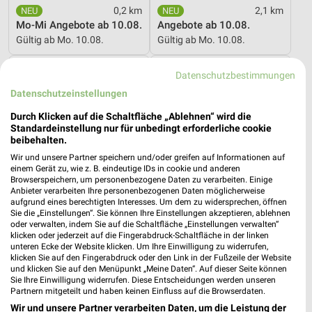
0,2 km
2,1 km
Mo-Mi Angebote ab 10.08.
Angebote ab 10.08.
Gültig ab Mo. 10.08.
Gültig ab Mo. 10.08.
XXXLutz
XXXLutz
Datenschutzbestimmungen
Datenschutzeinstellungen
Durch Klicken auf die Schaltfläche „Ablehnen“ wird die
Standardeinstellung nur für unbedingt erforderliche cookie
beibehalten.
Wir und unsere Partner speichern und/oder greifen auf Informationen auf
einem Gerät zu, wie z. B. eindeutige IDs in cookie und anderen
Browserspeichern, um personenbezogene Daten zu verarbeiten. Einige
Anbieter verarbeiten Ihre personenbezogenen Daten möglicherweise
aufgrund eines berechtigten Interesses. Um dem zu widersprechen, öffnen
Sie die „Einstellungen“. Sie können Ihre Einstellungen akzeptieren, ablehnen
oder verwalten, indem Sie auf die Schaltfläche „Einstellungen verwalten“
klicken oder jederzeit auf die Fingerabdruck-Schaltfläche in der linken
unteren Ecke der Website klicken. Um Ihre Einwilligung zu widerrufen,
klicken Sie auf den Fingerabdruck oder den Link in der Fußzeile der Website
und klicken Sie auf den Menüpunkt „Meine Daten“. Auf dieser Seite können
25,2 km
25,2 km
Sie Ihre Einwilligung widerrufen. Diese Entscheidungen werden unseren
Dieter Knoll
Wohnen Spezial
Partnern mitgeteilt und haben keinen Einfluss auf die Browserdaten.
Gültig bis Fr. 14.08.
Gültig bis Fr. 14.08.
Wir und unsere Partner verarbeiten Daten, um die Leistung der