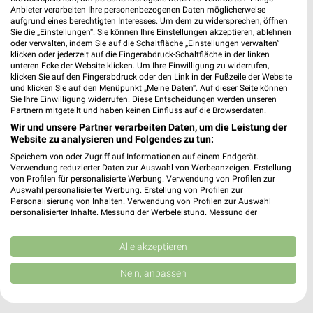
dm Berlin
Anbieter verarbeiten Ihre personenbezogenen Daten möglicherweise
aufgrund eines berechtigten Interesses. Um dem zu widersprechen, öffnen
Alexanderplatz 3
Sie die „Einstellungen“. Sie können Ihre Einstellungen akzeptieren, ablehnen
10178 Berlin
oder verwalten, indem Sie auf die Schaltfläche „Einstellungen verwalten“
❯
klicken oder jederzeit auf die Fingerabdruck-Schaltfläche in der linken
Heute
geschlossen
unteren Ecke der Website klicken. Um Ihre Einwilligung zu widerrufen,
klicken Sie auf den Fingerabdruck oder den Link in der Fußzeile der Website
0,80 km
und klicken Sie auf den Menüpunkt „Meine Daten“. Auf dieser Seite können
Sie Ihre Einwilligung widerrufen. Diese Entscheidungen werden unseren
Partnern mitgeteilt und haben keinen Einfluss auf die Browserdaten.
Wir und unsere Partner verarbeiten Daten, um die Leistung der
Website zu analysieren und Folgendes zu tun:
Speichern von oder Zugriff auf Informationen auf einem Endgerät.
Verwendung reduzierter Daten zur Auswahl von Werbeanzeigen. Erstellung
von Profilen für personalisierte Werbung. Verwendung von Profilen zur
Auswahl personalisierter Werbung. Erstellung von Profilen zur
Personalisierung von Inhalten. Verwendung von Profilen zur Auswahl
personalisierter Inhalte. Messung der Werbeleistung. Messung der
Performance von Inhalten. Analyse von Zielgruppen durch Statistiken oder
Kombinationen von Daten aus verschiedenen Quellen. Entwicklung und
Verbesserung der Angebote. Verwendung reduzierter Daten zur Auswahl
Alle akzeptieren
von Inhalten.
Daten können außerhalb der Europäischen Union weitergegeben und in die
Nein, anpassen
USA gesendet werden.
Ihre Einwilligung und die cookie Richtlinie gelten ausschließlich für diese
Website/App.