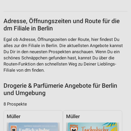
Partnerliste anzeigen (1 IAB-Anbieter)
Wir nutzen Ihre Daten für folgende Zwecke:
IAB-Verarbeitungszwecke:
Adresse, Öffnungszeiten und Route für die
dm Filiale in Berlin
Speichern von oder Zugriff auf Informationen
auf einem Endgerät
Egal ob Adresse, Öffnungszeiten oder Route, hier findest Du
alles zur dm Filiale in Berlin. Die aktuellsten Angebote kannst
Verwendung reduzierter Daten zur Auswahl von
Werbeanzeigen
Du Dir in den neuesten Prospekten anschauen. Wenn Du ein
schönes Schnäppchen gefunden hast, kannst Du über die
Erstellung von Profilen für personalisierte
Routen-Funktion den schnellsten Weg zu Deiner Lieblings-
Werbung
Filiale von dm finden.
Verwendung von Profilen zur Auswahl
personalisierter Werbung
Drogerie & Parfümerie Angebote für Berlin
und Umgebung
Erstellung von Profilen zur Personalisierung
von Inhalten
8 Prospekte
Verwendung von Profilen zur Auswahl
Müller
Müller
personalisierter Inhalte
Messung der Werbeleistung