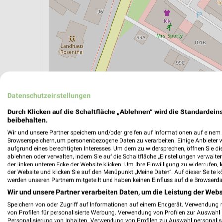
ÖPNV ANZEIGEN
LADESÄULEN ANZEIGE
Datenschutzeinstellungen
Durch Klicken auf die Schaltfläche „Ablehnen“ wird die Standardeins
beibehalten.
Aktuelle Angebote in dieser Filiale
Wir und unsere Partner speichern und/oder greifen auf Informationen auf einem G
Browserspeichern, um personenbezogene Daten zu verarbeiten. Einige Anbieter 
Anzahl Prospekte: 4
aufgrund eines berechtigten Interesses. Um dem zu widersprechen, öffnen Sie die 
Letztes Prospektupdate: Gestern
ablehnen oder verwalten, indem Sie auf die Schaltfläche „Einstellungen verwalten“
der linken unteren Ecke der Website klicken. Um Ihre Einwilligung zu widerrufen, 
der Website und klicken Sie auf den Menüpunkt „Meine Daten“. Auf dieser Seite k
werden unseren Partnern mitgeteilt und haben keinen Einfluss auf die Browserda
Netto M
Wir und unsere Partner verarbeiten Daten, um die Leistung der Webs
den 03.
Speichern von oder Zugriff auf Informationen auf einem Endgerät. Verwendung 
Gültig von
von Profilen für personalisierte Werbung. Verwendung von Profilen zur Auswahl p
Personalisierung von Inhalten. Verwendung von Profilen zur Auswahl personalis