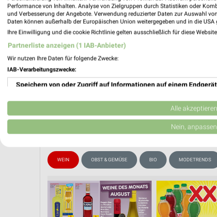
📅
Kalende
Performance von Inhalten. Analyse von Zielgruppen durch Statistiken oder Kom
und Verbesserung der Angebote. Verwendung reduzierter Daten zur Auswahl von
Daten können außerhalb der Europäischen Union weitergegeben und in die USA 
Ihre Einwilligung und die cookie Richtlinie gelten ausschließlich für diese Websit
❯
Partnerliste anzeigen (1 IAB-Anbieter)
PROSP
Wir nutzen Ihre Daten für folgende Zwecke:
IAB-Verarbeitungszwecke:
Speichern von oder Zugriff auf Informationen auf einem Endgerät
Verwendung reduzierter Daten zur Auswahl von Werbeanzeigen
Alle akzeptiere
Erstellung von Profilen für personalisierte Werbung
Nein, anpassen
Verwendung von Profilen zur Auswahl personalisierter Werbung
WEIN
OBST & GEMÜSE
BIO
MODETRENDS
Erstellung von Profilen zur Personalisierung von Inhalten
Verwendung von Profilen zur Auswahl personalisierter Inhalte
Messung der Werbeleistung