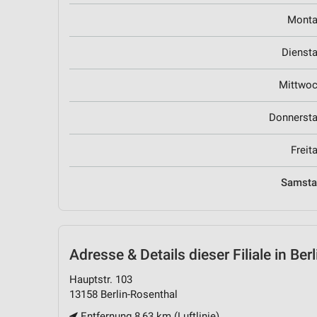
Mont
Dienst
Mittwo
Donnerst
Freit
Samst
Adresse & Details
dieser Filiale in Be
Hauptstr. 103
13158 Berlin-Rosenthal
Entfernung 8,63 km (Luftlinie)