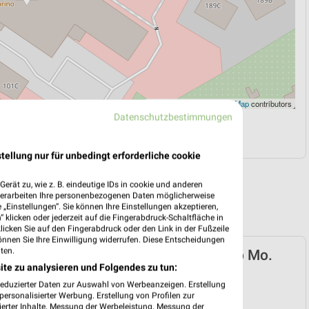
Leaflet
|
©
OpenStreetMap
contributors
Datenschutzbestimmungen
N
NAVIGATION MIT GOOGLE/IOS MAPS
tellung nur für unbedingt erforderliche cookie
erät zu, wie z. B. eindeutige IDs in cookie und anderen
verarbeiten Ihre personenbezogenen Daten möglicherweise
„Einstellungen“. Sie können Ihre Einstellungen akzeptieren,
 klicken oder jederzeit auf die Fingerabdruck-Schaltfläche in
klicken Sie auf den Fingerabdruck oder den Link in der Fußzeile
önnen Sie Ihre Einwilligung widerrufen. Diese Entscheidungen
ten.
arken-Discount Prospekt für Berlin ab Mo.
ite zu analysieren und Folgendes zu tun:
08.
reduzierter Daten zur Auswahl von Werbeanzeigen. Erstellung
 03. Aug. bis 08. Aug.
ersonalisierter Werbung. Erstellung von Profilen zur
ierter Inhalte. Messung der Werbeleistung. Messung der