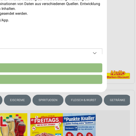
reintrag erstellen
binationen von Daten aus verschiedenen Quellen. Entwicklung
 Inhalten.
gesendet werden.
e/App.
EKT BLÄTTERN
n
EISCREME
SPIRITUOSEN
FLEISCH & WURST
GETRÄNKE