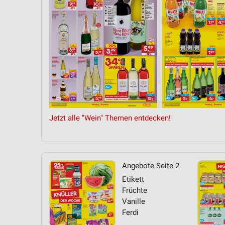
Messung der Performance von Inhalten
Analyse von Zielgruppen durch Statistiken oder Kombinationen 
Quellen
Entwicklung und Verbesserung der Angebote
Verwendung reduzierter Daten zur Auswahl von Inhalten
IAB-Besonderheiten:
Verwendung genauer Standortdaten
Jetzt alle "Wein" Themen entdecken!
Geräte anhand von aktiv angeforderten Informationen identifizie
Nicht-IAB-Verarbeitungszwecke:
Notwendig
Angebote Seite 2
Etikett
Performance
Früchte
Vanille
Funktional
Ferdi
Werbung