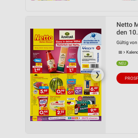
Netto M
den 10.
Gültig von
📅
Kalende
❯
PROSP