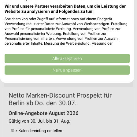
Wir und unsere Partner verarbeiten Daten, um die Leistung der
Website zu analysieren und Folgendes zu tun:
Speichern von oder Zugriff auf Informationen auf einem Endgerät.
Verwendung reduzierter Daten zur Auswahl von Werbeanzeigen. Erstellung
❯
von Profilen für personalisierte Werbung. Verwendung von Profilen zur
Auswahl personalisierter Werbung. Erstellung von Profilen zur
Personalisierung von Inhalten. Verwendung von Profilen zur Auswahl
personalisierter Inhalte. Messung der Werbeleistung. Messung der
Performance von Inhalten. Analyse von Zielgruppen durch Statistiken oder
Kombinationen von Daten aus verschiedenen Quellen. Entwicklung und
Verbesserung der Angebote. Verwendung reduzierter Daten zur Auswahl
Alle akzeptieren
von Inhalten.
Daten können außerhalb der Europäischen Union weitergegeben und in die
Nein, anpassen
USA gesendet werden.
Ihre Einwilligung und die cookie Richtlinie gelten ausschließlich für diese
Website/App.
Partnerliste anzeigen (1 IAB-Anbieter)
Netto Marken-Discount Prospekt für
Wir nutzen Ihre Daten für folgende Zwecke:
Berlin ab Do. den 30.07.
IAB-Verarbeitungszwecke:
Online-Angebote August 2026
Speichern von oder Zugriff auf Informationen
Gültig von 30. Jul. bis 31. Aug.
auf einem Endgerät
📅
Kalendereintrag erstellen
Verwendung reduzierter Daten zur Auswahl von