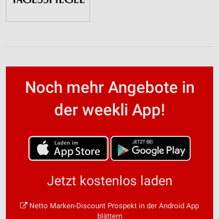
Noch mehr Angebote in
der weekli App!
Jetzt kostenlos laden
Netto Marken-Discount Prospekt in der Android App
blättern