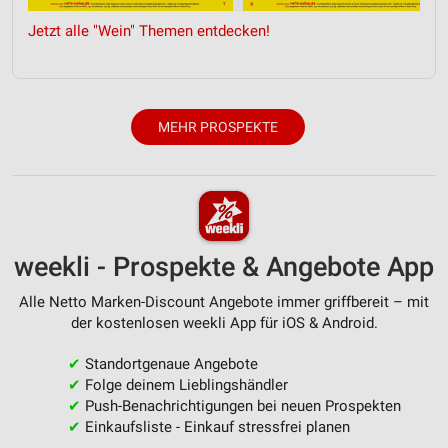
Jetzt alle "Wein" Themen entdecken!
Verwendung reduzierter Daten zur Auswahl von
Inhalten
IAB-Besonderheiten:
Verwendung genauer Standortdaten
MEHR PROSPEKTE
Geräte anhand von aktiv angeforderten
Informationen identifizieren
Nicht-IAB-Verarbeitungszwecke:
Notwendig
weekli - Prospekte & Angebote App
Performance
Alle Netto Marken-Discount Angebote immer griffbereit – mit
Funktional
der kostenlosen weekli App für iOS & Android.
Werbung
✔
Standortgenaue Angebote
✔
Folge deinem Lieblingshändler
✔
Push-Benachrichtigungen bei neuen Prospekten
✔
Einkaufsliste - Einkauf stressfrei planen