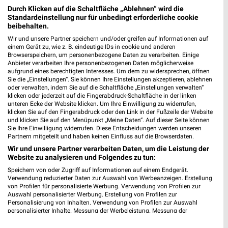
17.08.
Durch Klicken auf die Schaltfläche „Ablehnen“ wird die
Standardeinstellung nur für unbedingt erforderliche cookie
Gültig von 17. Aug. bis 22. Aug.
beibehalten.
📅
Kalendereintrag erstellen
Wir und unsere Partner speichern und/oder greifen auf Informationen auf
einem Gerät zu, wie z. B. eindeutige IDs in cookie und anderen
Browserspeichern, um personenbezogene Daten zu verarbeiten. Einige
Anbieter verarbeiten Ihre personenbezogenen Daten möglicherweise
aufgrund eines berechtigten Interesses. Um dem zu widersprechen, öffnen
PROSPEKT BLÄTTERN
Sie die „Einstellungen“. Sie können Ihre Einstellungen akzeptieren, ablehnen
oder verwalten, indem Sie auf die Schaltfläche „Einstellungen verwalten“
klicken oder jederzeit auf die Fingerabdruck-Schaltfläche in der linken
unteren Ecke der Website klicken. Um Ihre Einwilligung zu widerrufen,
klicken Sie auf den Fingerabdruck oder den Link in der Fußzeile der Website
und klicken Sie auf den Menüpunkt „Meine Daten“. Auf dieser Seite können
KINDERMODE & SPIELZEUG
CLEVER SPAREN
WHISKEY & WHISKY
Sie Ihre Einwilligung widerrufen. Diese Entscheidungen werden unseren
Partnern mitgeteilt und haben keinen Einfluss auf die Browserdaten.
Wir und unsere Partner verarbeiten Daten, um die Leistung der
Website zu analysieren und Folgendes zu tun:
Speichern von oder Zugriff auf Informationen auf einem Endgerät.
Verwendung reduzierter Daten zur Auswahl von Werbeanzeigen. Erstellung
von Profilen für personalisierte Werbung. Verwendung von Profilen zur
Auswahl personalisierter Werbung. Erstellung von Profilen zur
Personalisierung von Inhalten. Verwendung von Profilen zur Auswahl
personalisierter Inhalte. Messung der Werbeleistung. Messung der
Performance von Inhalten. Analyse von Zielgruppen durch Statistiken oder
Kombinationen von Daten aus verschiedenen Quellen. Entwicklung und