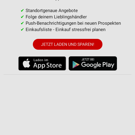
von Inhalten
✔
Standortgenaue Angebote
Verwendung von Profilen zur Auswahl
✔
Folge deinem Lieblingshändler
personalisierter Inhalte
✔
Push-Benachrichtigungen bei neuen Prospekten
✔
Einkaufsliste - Einkauf stressfrei planen
Messung der Werbeleistung
JETZT LADEN UND SPAREN!
Messung der Performance von Inhalten
Analyse von Zielgruppen durch Statistiken oder
Kombinationen von Daten aus verschiedenen
Quellen
Entwicklung und Verbesserung der Angebote
Verwendung reduzierter Daten zur Auswahl von
Inhalten
IAB-Besonderheiten:
Verwendung genauer Standortdaten
Geräte anhand von aktiv angeforderten
Informationen identifizieren