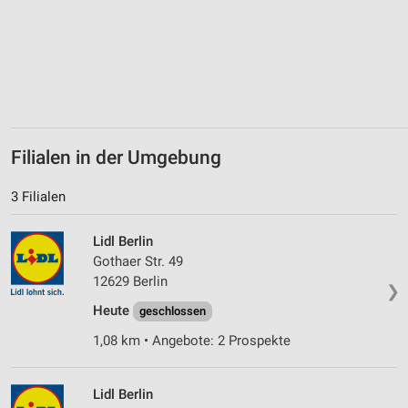
Nicht-IAB-Verarbeitungszwecke:
Notwendig
Performance
Funktional
Filialen in der Umgebung
Werbung
3 Filialen
Lidl Berlin
Gothaer Str. 49
12629 Berlin
❯
Heute
geschlossen
1,08 km • Angebote: 2 Prospekte
Lidl Berlin