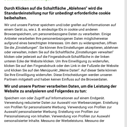
Durch Klicken auf die Schaltfläche „Ablehnen“ wird die
Standardeinstellung nur für unbedingt erforderliche cookie
beibehalten.
Wir und unsere Partner speichern und/oder greifen auf Informationen auf
einem Gerät zu, wie z. B. eindeutige IDs in cookie und anderen
Browserspeichern, um personenbezogene Daten zu verarbeiten. Einige
Anbieter verarbeiten Ihre personenbezogenen Daten möglicherweise
aufgrund eines berechtigten Interesses. Um dem zu widersprechen, öffnen
Sie die „Einstellungen“. Sie können Ihre Einstellungen akzeptieren, ablehnen
oder verwalten, indem Sie auf die Schaltfläche „Einstellungen verwalten“
klicken oder jederzeit auf die Fingerabdruck-Schaltfläche in der linken
unteren Ecke der Website klicken. Um Ihre Einwilligung zu widerrufen,
klicken Sie auf den Fingerabdruck oder den Link in der Fußzeile der Website
und klicken Sie auf den Menüpunkt „Meine Daten“. Auf dieser Seite können
Sie Ihre Einwilligung widerrufen. Diese Entscheidungen werden unseren
0,5 km
5,3 km
Partnern mitgeteilt und haben keinen Einfluss auf die Browserdaten.
Angebote ab 03.08.
Angebote ab 03.08.
Wir und unsere Partner verarbeiten Daten, um die Leistung der
Website zu analysieren und Folgendes zu tun:
Noch morgen gültig
Noch morgen gültig
Speichern von oder Zugriff auf Informationen auf einem Endgerät.
Verwendung reduzierter Daten zur Auswahl von Werbeanzeigen. Erstellung
Globus
HIT
von Profilen für personalisierte Werbung. Verwendung von Profilen zur
Auswahl personalisierter Werbung. Erstellung von Profilen zur
Personalisierung von Inhalten. Verwendung von Profilen zur Auswahl
personalisierter Inhalte. Messung der Werbeleistung. Messung der
Performance von Inhalten. Analyse von Zielgruppen durch Statistiken oder