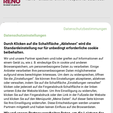
REPO-Markt Filialen & Öffnungszeiten für
Datenschutzbestimmungen
Salzwedel
Datenschutzeinstellungen
Durch Klicken auf die Schaltfläche „Ablehnen“ wird die
Standardeinstellung nur für unbedingt erforderliche cookie
REWE Prospekt der Woche für Lüchow
beibehalten.
Wir und unsere Partner speichern und/oder greifen auf Informationen auf
einem Gerät zu, wie z. B. eindeutige IDs in cookie und anderen
Browserspeichern, um personenbezogene Daten zu verarbeiten. Einige
Anbieter verarbeiten Ihre personenbezogenen Daten möglicherweise
aufgrund eines berechtigten Interesses. Um dem zu widersprechen, öffnen
ROLLER Katalog und Prospekte für
Sie die „Einstellungen“. Sie können Ihre Einstellungen akzeptieren, ablehnen
WITTENBERGE
oder verwalten, indem Sie auf die Schaltfläche „Einstellungen verwalten“
klicken oder jederzeit auf die Fingerabdruck-Schaltfläche in der linken
unteren Ecke der Website klicken. Um Ihre Einwilligung zu widerrufen,
klicken Sie auf den Fingerabdruck oder den Link in der Fußzeile der Website
und klicken Sie auf den Menüpunkt „Meine Daten“. Auf dieser Seite können
Rossmann Wochenprospekt & Angebote für
Sie Ihre Einwilligung widerrufen. Diese Entscheidungen werden unseren
Salzwedel
Partnern mitgeteilt und haben keinen Einfluss auf die Browserdaten.
Wir und unsere Partner verarbeiten Daten, um die Leistung der