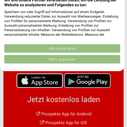
Website zu analysieren und Folgendes zu tun:
Speichern von oder Zugriff auf Informationen auf einem Endgerät.
Verwendung reduzierter Daten zur Auswahl von Werbeanzeigen. Erstellung
von Profilen für personalisierte Werbung. Verwendung von Profilen zur
Auswahl personalisierter Werbung. Erstellung von Profilen zur
Personalisierung von Inhalten. Verwendung von Profilen zur Auswahl
personalisierter Inhalte. Messung der Werbeleistung. Messung der
Performance von Inhalten. Analyse von Zielgruppen durch Statistiken oder
Noch mehr Angebote in
Kombinationen von Daten aus verschiedenen Quellen. Entwicklung und
Verbesserung der Angebote. Verwendung reduzierter Daten zur Auswahl
Alle akzeptieren
von Inhalten.
der weekli App!
Daten können außerhalb der Europäischen Union weitergegeben und in die
Nein, anpassen
USA gesendet werden.
Ihre Einwilligung und die cookie Richtlinie gelten ausschließlich für diese
Website/App.
Partnerliste anzeigen (1 IAB-Anbieter)
Wir nutzen Ihre Daten für folgende Zwecke:
IAB-Verarbeitungszwecke:
Jetzt kostenlos laden
Speichern von oder Zugriff auf Informationen
auf einem Endgerät
Prospekte App für Android
Verwendung reduzierter Daten zur Auswahl von
Prospekte App für iOS
Werbeanzeigen