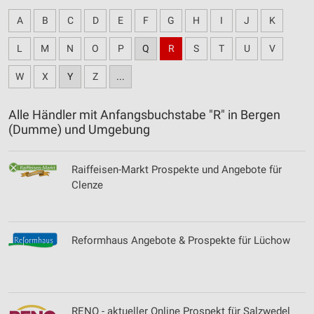
A
B
C
D
E
F
G
H
I
J
K
L
M
N
O
P
Q
R
S
T
U
V
W
X
Y
Z
...
Alle Händler mit Anfangsbuchstabe "R" in Bergen
(Dumme) und Umgebung
Raiffeisen-Markt Prospekte und Angebote für
Clenze
Reformhaus Angebote & Prospekte für Lüchow
RENO - aktueller Online Prospekt für Salzwedel