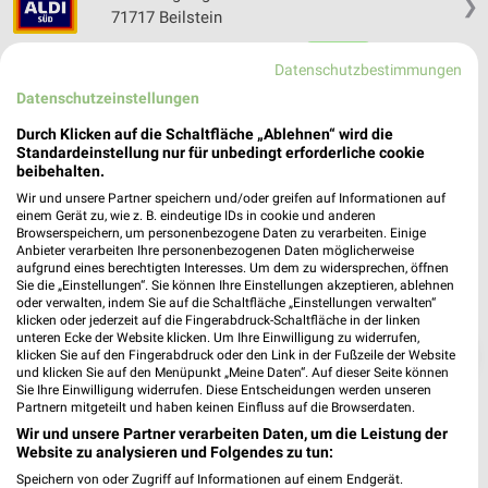
❯
71717 Beilstein
Heute 08:00 - 20:00 Uhr |
Geöffnet
Datenschutzbestimmungen
482,17 km • Angebote: 7 Prospekte
Datenschutzeinstellungen
Durch Klicken auf die Schaltfläche „Ablehnen“ wird die
Standardeinstellung nur für unbedingt erforderliche cookie
beibehalten.
Wir und unsere Partner speichern und/oder greifen auf Informationen auf
einem Gerät zu, wie z. B. eindeutige IDs in cookie und anderen
Browserspeichern, um personenbezogene Daten zu verarbeiten. Einige
Anbieter verarbeiten Ihre personenbezogenen Daten möglicherweise
aufgrund eines berechtigten Interesses. Um dem zu widersprechen, öffnen
Sie die „Einstellungen“. Sie können Ihre Einstellungen akzeptieren, ablehnen
oder verwalten, indem Sie auf die Schaltfläche „Einstellungen verwalten“
klicken oder jederzeit auf die Fingerabdruck-Schaltfläche in der linken
unteren Ecke der Website klicken. Um Ihre Einwilligung zu widerrufen,
❯
klicken Sie auf den Fingerabdruck oder den Link in der Fußzeile der Website
und klicken Sie auf den Menüpunkt „Meine Daten“. Auf dieser Seite können
Sie Ihre Einwilligung widerrufen. Diese Entscheidungen werden unseren
Partnern mitgeteilt und haben keinen Einfluss auf die Browserdaten.
Wir und unsere Partner verarbeiten Daten, um die Leistung der
Website zu analysieren und Folgendes zu tun:
Speichern von oder Zugriff auf Informationen auf einem Endgerät.