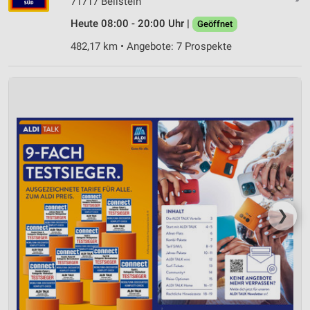
71717 Beilstein
IAB-Besonderheiten:
Heute 08:00 - 20:00 Uhr |
Geöffnet
Verwendung genauer Standortdaten
482,17 km • Angebote: 7 Prospekte
Geräte anhand von aktiv angeforderten
Informationen identifizieren
Nicht-IAB-Verarbeitungszwecke:
Notwendig
Performance
Funktional
Werbung
❯