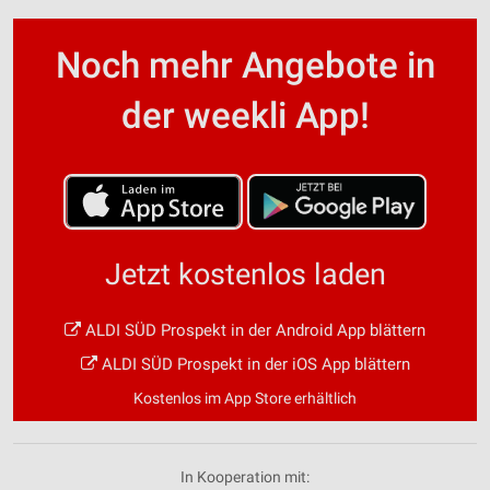
Noch mehr Angebote in
der weekli App!
Jetzt kostenlos laden
ALDI SÜD Prospekt in der Android App blättern
ALDI SÜD Prospekt in der iOS App blättern
Kostenlos im App Store erhältlich
In Kooperation mit: